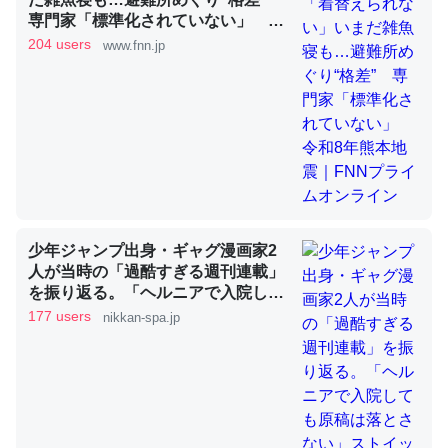
専門家「標準化されていない」 令
和8年熊本地震｜FNNプライムオン
204 users
www.fnn.jp
ライン
昆虫ってカルシウム少ないのか。知らんかった。調べたら
コオロギのカルシウム分はエビの600分の1程度。
─ニュース :: 【研究発表】昆虫学の大問題＝「昆虫はなぜ海にいな
いのか」に関する新仮説
少年ジャンプ出身・ギャグ漫画家2
論文では「淡水はカルシウムも酸素も不足してて両方に不
人が当時の「過酷すぎる週刊連載」
を振り返る。「ヘルニアで入院して
利だから両方が拮抗してるのでは」とあって面白い。海に
も原稿は落とさない」ストイックな
177 users
nikkan-spa.jp
いる鋏角類（カブトガニ・ウミグモ）はカルシウムを使わ
舞台裏 | 日刊SPA!
ずキチンを強化してる筈だが、酵素が違うのか？
─ニュース :: 【研究発表】昆虫学の大問題＝「昆虫はなぜ海にいな
いのか」に関する新仮説