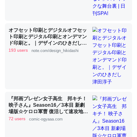
これを元に考えるとカルシウムを大量に使う脊椎動物と貝
類は苦労してるんだな…。腹足類だと殻を無くしてナメク
オフセット印刷とデジタルオフセッ
ジになったり努力してるし。
ト印刷とデジタル印刷とオンデマン
ド印刷と。｜デザインのひきだし
─ニュース :: 【研究発表】昆虫学の大問題＝「昆虫はなぜ海にいな
いのか」に関する新仮説
津田淳子
193 users
note.com/design_hikidashi
ウチもEchoを実家に置いて４年。でたまに覗いてる。ぼ
ちぼちRingも置こうかと画策中。あと、Googleマップで
『邦画プレゼン女子高生 邦キチ！
位置情報を共有してる。電池残量や充電中かが分かるので
映子さん』Season16／3本目 新劇
これ見て生きてるなって分かる。
場版☆ケロロ軍曹 復活して速攻地球
滅亡の危機であります！ - 服部昇大 |
72 users
comic-ogyaaa.com
─たまにLINEするくらいだった遠方の父67歳と僕。ITツール導入で
コミュニケーションが劇的に変化した｜tayorini by LIFULL介護
COMIC OGYAAA!!