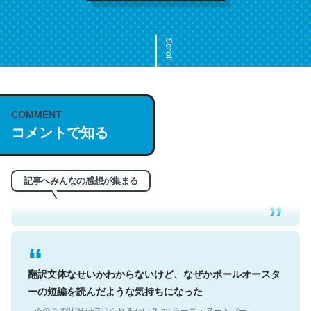
Scroll
COMMENT
これは名文。彼はとてもクレバーなんだろうなと凄く思
コメントで知る
う。英語少しでも読める人は原文もお勧め。自分はこの流
れ好き。Let’s Fucking Go. Then Covid hit. Shit.
─今のこの状況が信じられるかい？ by ラーズ・ヌートバー
記事へみんなの感想が集まる
翻訳文体なせいかわからないけど、なぜかポールオースタ
ーの短編を読んだような気持ちになった
─今のこの状況が信じられるかい？ by ラーズ・ヌートバー