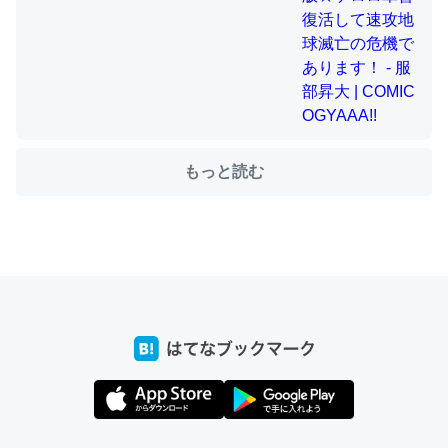
ちょうど同じ理由でEcho Show 8を設定中でした。Prime
とかSpotifyを支払う孝行もできる。一生で親と会える残
り時間を日数にすると1週間とかの人が多いそうだけど、
それを実質100倍以上に伸ばす効果があるはず……
もっと読む
─たまにLINEするくらいだった遠方の父67歳と僕。ITツール導入で
コミュニケーションが劇的に変化した｜tayorini by LIFULL介護
私も3年前ぐらいに祖母の家に設置した。ポケットWifiみ
たいなのでネット環境作ったけどAlexaしか使わないので
回線代ほとんどかからないですよ。参考：
https://toyoshi.hatenablog.com/entry/2019/05/15/1805
34