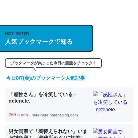
何気にChatGPTの仕組み、特に「トークン」について解
説してる記事が少ないので貴重な良記事。/続編来た
https://isobe324649.hatenablog.com/entry/2023/03/27
HOT ENTRY
人気ブックマークで知る
/064121
─GPTの仕組みと限界についての考察（１） - conceptualization
ブックマークが集まった今日の話題をチェック！
今日8/7(金)のブックマーク人気記事
これは良記事。32768トークンだと英語小説100ページ分
「感性さん」を冷笑している -
くらい。小説でいう「ずっと前の伏線」は回収されないけ
netenete.
ど、短期記憶というには多い分量。進化すればするほど分
かりやすく強くなりそう
269 users
nete-nete.hatenablog.com
─GPTの仕組みと限界についての考察（１） - conceptualization
男女同室で「着替えられない」いま
だ雑魚寝も…避難所めぐり“格差”