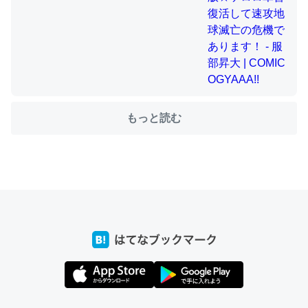
ちょうど同じ理由でEcho Show 8を設定中でした。Prime
とかSpotifyを支払う孝行もできる。一生で親と会える残
り時間を日数にすると1週間とかの人が多いそうだけど、
それを実質100倍以上に伸ばす効果があるはず……
─たまにLINEするくらいだった遠方の父67歳と僕。ITツール導入で
もっと読む
コミュニケーションが劇的に変化した｜tayorini by LIFULL介護
私も3年前ぐらいに祖母の家に設置した。ポケットWifiみ
たいなのでネット環境作ったけどAlexaしか使わないので
回線代ほとんどかからないですよ。参考：
https://toyoshi.hatenablog.com/entry/2019/05/15/1805
34
─たまにLINEするくらいだった遠方の父67歳と僕。ITツール導入で