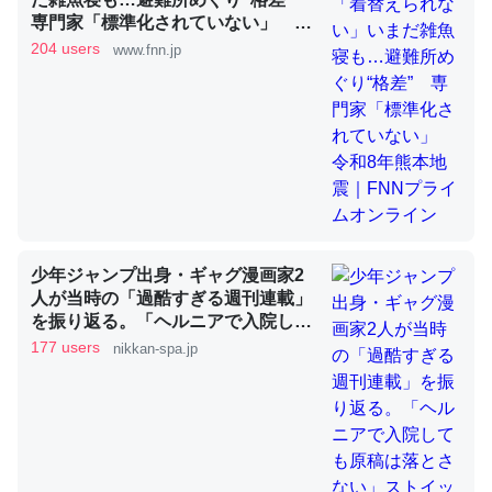
専門家「標準化されていない」 令
和8年熊本地震｜FNNプライムオン
204 users
www.fnn.jp
昆虫ってカルシウム少ないのか。知らんかった。調べたら
ライン
コオロギのカルシウム分はエビの600分の1程度。
─ニュース :: 【研究発表】昆虫学の大問題＝「昆虫はなぜ海にいな
いのか」に関する新仮説
論文では「淡水はカルシウムも酸素も不足してて両方に不
少年ジャンプ出身・ギャグ漫画家2
人が当時の「過酷すぎる週刊連載」
利だから両方が拮抗してるのでは」とあって面白い。海に
を振り返る。「ヘルニアで入院して
いる鋏角類（カブトガニ・ウミグモ）はカルシウムを使わ
も原稿は落とさない」ストイックな
177 users
nikkan-spa.jp
ずキチンを強化してる筈だが、酵素が違うのか？
舞台裏 | 日刊SPA!
─ニュース :: 【研究発表】昆虫学の大問題＝「昆虫はなぜ海にいな
いのか」に関する新仮説