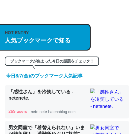
何気にChatGPTの仕組み、特に「トークン」について解
説してる記事が少ないので貴重な良記事。/続編来た
https://isobe324649.hatenablog.com/entry/2023/03/27
HOT ENTRY
/064121
人気ブックマークで知る
─GPTの仕組みと限界についての考察（１） - conceptualization
ブックマークが集まった今日の話題をチェック！
今日8/7(金)のブックマーク人気記事
これは良記事。32768トークンだと英語小説100ページ分
くらい。小説でいう「ずっと前の伏線」は回収されないけ
「感性さん」を冷笑している -
ど、短期記憶というには多い分量。進化すればするほど分
netenete.
かりやすく強くなりそう
269 users
─GPTの仕組みと限界についての考察（１） - conceptualization
nete-nete.hatenablog.com
男女同室で「着替えられない」いま
だ雑魚寝も…避難所めぐり“格差”