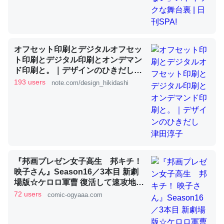
これを元に考えるとカルシウムを大量に使う脊椎動物と貝
類は苦労してるんだな…。腹足類だと殻を無くしてナメク
ジになったり努力してるし。
オフセット印刷とデジタルオフセッ
ト印刷とデジタル印刷とオンデマン
─ニュース :: 【研究発表】昆虫学の大問題＝「昆虫はなぜ海にいな
ド印刷と。｜デザインのひきだし
いのか」に関する新仮説
津田淳子
193 users
note.com/design_hikidashi
ウチもEchoを実家に置いて４年。でたまに覗いてる。ぼ
ちぼちRingも置こうかと画策中。あと、Googleマップで
位置情報を共有してる。電池残量や充電中かが分かるので
『邦画プレゼン女子高生 邦キチ！
これ見て生きてるなって分かる。
映子さん』Season16／3本目 新劇
場版☆ケロロ軍曹 復活して速攻地球
─たまにLINEするくらいだった遠方の父67歳と僕。ITツール導入で
滅亡の危機であります！ - 服部昇大 |
コミュニケーションが劇的に変化した｜tayorini by LIFULL介護
72 users
comic-ogyaaa.com
COMIC OGYAAA!!