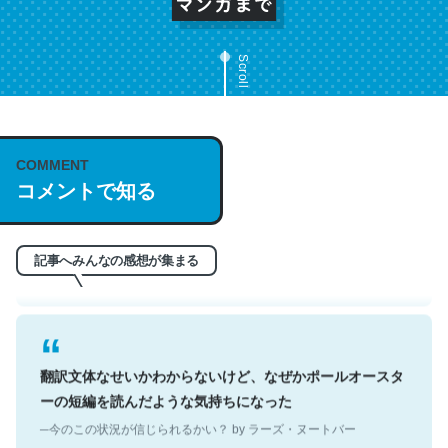
Scroll
これは名文。彼はとてもクレバーなんだろうなと凄く思
COMMENT
う。英語少しでも読める人は原文もお勧め。自分はこの流
コメントで知る
れ好き。Let’s Fucking Go. Then Covid hit. Shit.
─今のこの状況が信じられるかい？ by ラーズ・ヌートバー
記事へみんなの感想が集まる
翻訳文体なせいかわからないけど、なぜかポールオースタ
ーの短編を読んだような気持ちになった
─今のこの状況が信じられるかい？ by ラーズ・ヌートバー