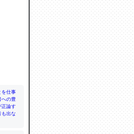
ので貴重
064121
ずっと前
ど分かり
分はエビ