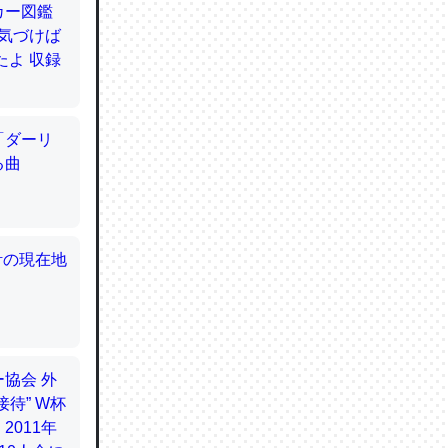
てるので
使わずキ
…。腹足