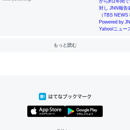
choを実家に置いて４年。でたまに覗いてる。ぼちぼちRingも置こう
、Googleマップで位置情報を共有してる。電池残量や充電中かが分か
きてるなって分かる。
もっと読む
INEするくらいだった遠方の父67歳と僕。ITツール導入でコミュニケーションが劇
ni by LIFULL介護
じ理由でEcho Show 8を設定中でした。PrimeとかSpotifyを支払
生で親と会える残り時間を日数にすると1週間とかの人が多いそうだけ
00倍以上に伸ばす効果があるはず……
INEするくらいだった遠方の父67歳と僕。ITツール導入でコミュニケーションが劇
ni by LIFULL介護