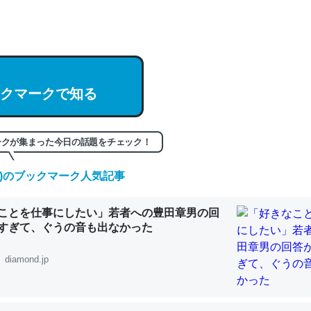
hatGPTの仕組み、特に「トークン」について解説してる記事が少ない
編来た https://isobe324649.hatenablog.com/entry/2023/03/27/
組みと限界についての考察（１） - conceptualization
クマークで知る
記事。32768トークンだと英語小説100ページ分くらい。小説でいう「
ークが集まった今日の話題をチェック！
は回収されないけど、短期記憶というには多い分量。進化すればするほ
(土)のブックマーク人気記事
くなりそう
組みと限界についての考察（１） - conceptualization
ことを仕事にしたい」若者への豊田章男の回
すぎて、ぐうの音も出なかった
diamond.jp
カルシウム少ないのか。知らんかった。調べたらコオロギのカルシウム
分の1程度。