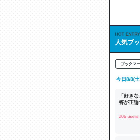
何気にC
な良記事。/続
─GPTの仕
HOT ENTRY
人気ブッ
これは良
ブックマ
の伏線」
今日8/8
やすく強
─GPTの仕
「好きな
答が正論
206 users
昆虫って
の600