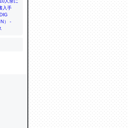
かと画策
るのでこ
的に変化し
う孝行もで
ど、それ
的に変化し