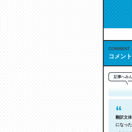
COMMENT
コメント
これは名
もお勧め。自
─今のこの
記事へみ
翻訳文体
になった
─今のこの