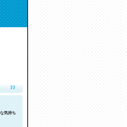
人は原文
な気持ち