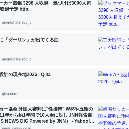
カー図鑑 3298 人収録 気づけば3000人超
 :: 【研究発表】昆虫学の大問題＝「昆虫はなぜ海にいないのか」に関する新仮説
録予定 http..
anond.hatelabo.jp
に「ダーリン」が出てくる曲
「淡水はカルシウムも酸素も不足してて両方に不利だから両方が拮抗し
って面白い。海にいる鋏角類（カブトガニ・ウミグモ）はカルシウムを
化してる筈だが、酵素が違うのか？
anond.hatelabo.jp
 :: 【研究発表】昆虫学の大問題＝「昆虫はなぜ海にいないのか」に関する新仮説
I設計の現在地2026 - Qiita
qiita.com
に考えるとカルシウムを大量に使う脊椎動物と貝類は苦労してるんだな
を無くしてナメクジになったり努力してるし。
カー協会 外国人審判に“性接待” W杯や五輪の
11年から約1年間で10人余に対し JNN報告書
 :: 【研究発表】昆虫学の大問題＝「昆虫はなぜ海にいないのか」に関する新仮説
NEWS DIG Powered by JNN） - Yahoo!ニ
news.yahoo.co.jp