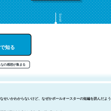
Scroll
で知る
文。彼はとてもクレバーなんだろうなと凄く思う。英語少しでも読める
分はこの流れ好き。Let’s Fucking Go. Then Covid hit. Shit.
状況が信じられるかい？ by ラーズ・ヌートバー
んなの感想が集まる
なせいかわからないけど、なぜかポールオースターの短編を読んだよう
状況が信じられるかい？ by ラーズ・ヌートバー