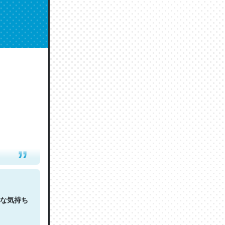
人は原文
な気持ち