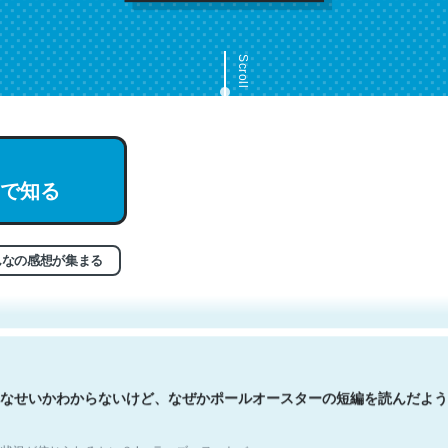
Scroll
で知る
文。彼はとてもクレバーなんだろうなと凄く思う。英語少しでも読める
分はこの流れ好き。Let’s Fucking Go. Then Covid hit. Shit.
状況が信じられるかい？ by ラーズ・ヌートバー
んなの感想が集まる
なせいかわからないけど、なぜかポールオースターの短編を読んだよう
状況が信じられるかい？ by ラーズ・ヌートバー