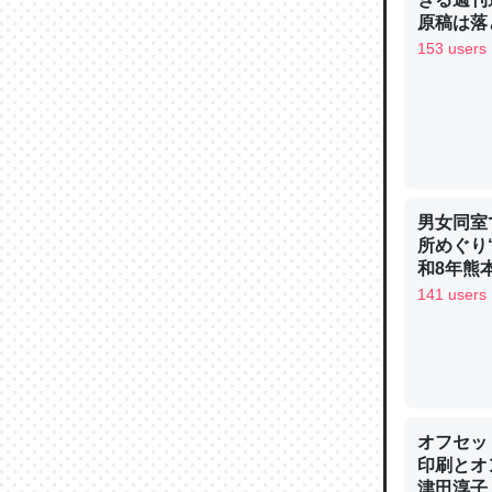
─ニュース
原稿は落
153 users
論文では
は」とあ
チンを強
男女同室
─ニュース
所めぐり
和8年熊
141 users
これを元
類だと殻
─ニュース
オフセッ
印刷とオ
津田淳子