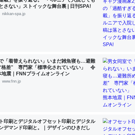
 :: 【研究発表】昆虫学の大問題＝「昆虫はなぜ海にいないのか」に関する新仮説
とさない」ストイックな舞台裏 | 日刊SPA!
nikkan-spa.jp
「淡水はカルシウムも酸素も不足してて両方に不利だから両方が拮抗し
って面白い。海にいる鋏角類（カブトガニ・ウミグモ）はカルシウムを
化してる筈だが、酵素が違うのか？
で「着替えられない」いまだ雑魚寝も…避難
 :: 【研究発表】昆虫学の大問題＝「昆虫はなぜ海にいないのか」に関する新仮説
“格差” 専門家「標準化されていない」 令
本地震｜FNNプライムオンライン
www.fnn.jp
に考えるとカルシウムを大量に使う脊椎動物と貝類は苦労してるんだな
を無くしてナメクジになったり努力してるし。
 :: 【研究発表】昆虫学の大問題＝「昆虫はなぜ海にいないのか」に関する新仮説
ト印刷とデジタルオフセット印刷とデジタル
ンデマンド印刷と。｜デザインのひきだし