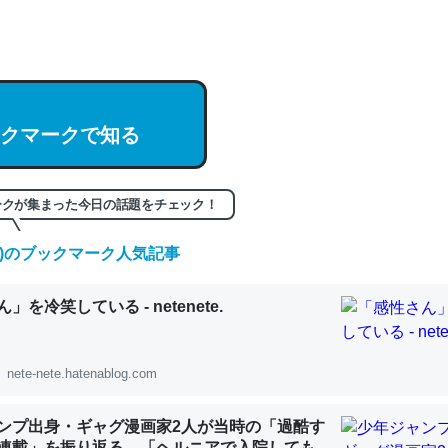
hatGPTの仕組み、特に「トークン」について解説してる記事が少ない
編来た https://isobe324649.hatenablog.com/entry/2023/03/27/
組みと限界についての考察（１） - conceptualization
クマークで知る
記事。32768トークンだと英語小説100ページ分くらい。小説でいう「
ークが集まった今日の話題をチェック！
は回収されないけど、短期記憶というには多い分量。進化すればするほ
くなりそう
(金)のブックマーク人気記事
組みと限界についての考察（１） - conceptualization
」を冷笑している - netenete.
nete-nete.hatenablog.com
カルシウム少ないのか。知らんかった。調べたらコオロギのカルシウム
ンプ出身・ギャグ漫画家2人が当時の「過酷す
分の1程度。
連載」を振り返る。「ヘルニアで入院しても