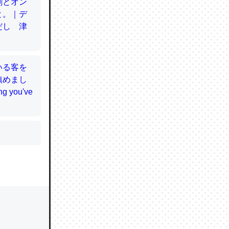
かと画策
るのでこ
的に変化し
う孝行もで
ど、それ
的に変化し