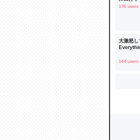
176 users
ウチもE
中。あと
大激怒し
れ見て生
Everythi
─たまにL
た｜tayori
144 users
ちょうど同
きる。一
を実質1
─たまにL
た｜tayori