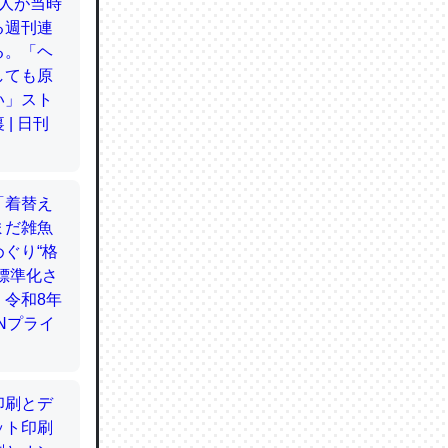
てるので
使わずキ
…。腹足