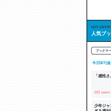
何気にC
な良記事。/続
─GPTの仕
HOT ENTRY
人気ブッ
これは良
ブックマ
の伏線」
やすく強
今日8/7
─GPTの仕
「感性さん
202 users
昆虫って
少年ジャ
の600
ぎる週刊