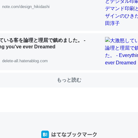
note.com/design_hikidashi
choを実家に置いて４年。でたまに覗いてる。ぼちぼちRingも置こう
、Googleマップで位置情報を共有してる。電池残量や充電中かが分か
ている客を論理と理屈で鎮めました。 -
きてるなって分かる。
ng you've ever Dreamed
INEするくらいだった遠方の父67歳と僕。ITツール導入でコミュニケーションが劇
ni by LIFULL介護
delete-all.hatenablog.com
もっと読む
じ理由でEcho Show 8を設定中でした。PrimeとかSpotifyを支払
生で親と会える残り時間を日数にすると1週間とかの人が多いそうだけ
00倍以上に伸ばす効果があるはず……
INEするくらいだった遠方の父67歳と僕。ITツール導入でコミュニケーションが劇
ni by LIFULL介護