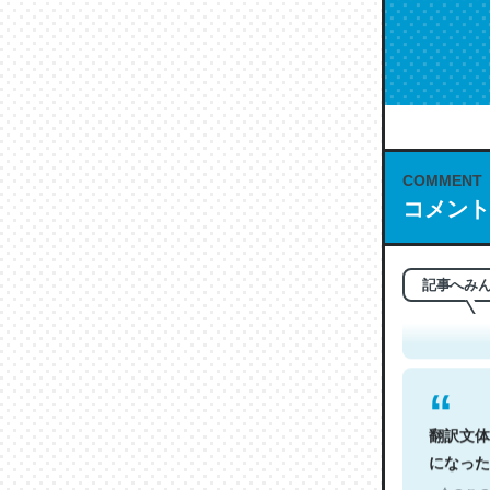
COMMENT
コメント
これは名
もお勧め。自
─今のこの
記事へみ
翻訳文体
になった
─今のこの