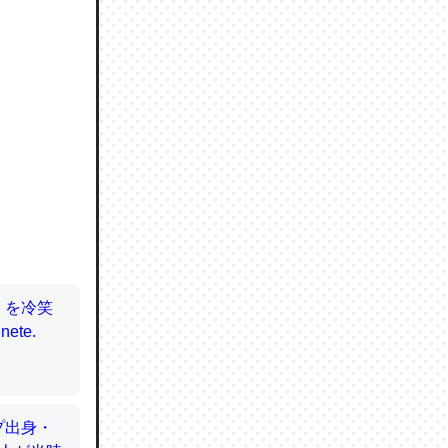
ので貴重
064121
ずっと前
ど分かり
分はエビ