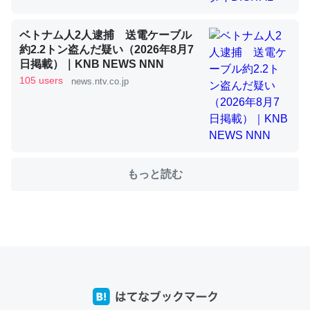
ベトナム人2人逮捕 送電ケーブル
これを元に考えるとカルシウムを大量に使う脊椎動物と貝
約2.2トン盗んだ疑い（2026年8月7
類は苦労してるんだな…。腹足類だと殻を無くしてナメク
日掲載）｜KNB NEWS NNN
105 users
ジになったり努力してるし。
news.ntv.co.jp
─ニュース :: 【研究発表】昆虫学の大問題＝「昆虫はなぜ海にいな
いのか」に関する新仮説
もっと読む
ウチもEchoを実家に置いて４年。でたまに覗いてる。ぼ
ちぼちRingも置こうかと画策中。あと、Googleマップで
位置情報を共有してる。電池残量や充電中かが分かるので
これ見て生きてるなって分かる。
─たまにLINEするくらいだった遠方の父67歳と僕。ITツール導入で
コミュニケーションが劇的に変化した｜tayorini by LIFULL介護