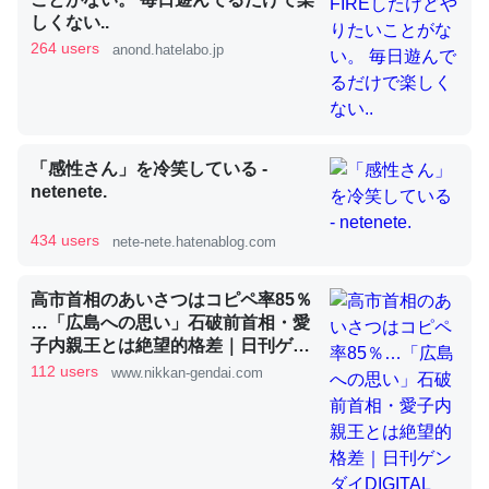
しくない..
264 users
anond.hatelabo.jp
昆虫ってカルシウム少ないのか。知らんかった。調べたら
コオロギのカルシウム分はエビの600分の1程度。
─ニュース :: 【研究発表】昆虫学の大問題＝「昆虫はなぜ海にいな
いのか」に関する新仮説
「感性さん」を冷笑している -
netenete.
434 users
nete-nete.hatenablog.com
論文では「淡水はカルシウムも酸素も不足してて両方に不
高市首相のあいさつはコピペ率85％
利だから両方が拮抗してるのでは」とあって面白い。海に
…「広島への思い」石破前首相・愛
子内親王とは絶望的格差｜日刊ゲン
いる鋏角類（カブトガニ・ウミグモ）はカルシウムを使わ
ダイDIGITAL
112 users
www.nikkan-gendai.com
ずキチンを強化してる筈だが、酵素が違うのか？
─ニュース :: 【研究発表】昆虫学の大問題＝「昆虫はなぜ海にいな
いのか」に関する新仮説