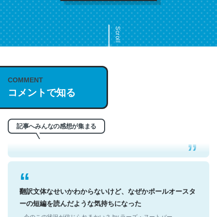
Scroll
COMMENT
これは名文。彼はとてもクレバーなんだろうなと凄く思
コメントで知る
う。英語少しでも読める人は原文もお勧め。自分はこの流
れ好き。Let’s Fucking Go. Then Covid hit. Shit.
─今のこの状況が信じられるかい？ by ラーズ・ヌートバー
記事へみんなの感想が集まる
翻訳文体なせいかわからないけど、なぜかポールオースタ
ーの短編を読んだような気持ちになった
─今のこの状況が信じられるかい？ by ラーズ・ヌートバー