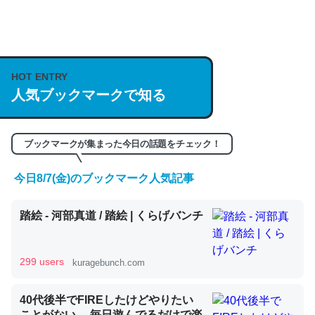
何気にChatGPTの仕組み、特に「トークン」について解
説してる記事が少ないので貴重な良記事。/続編来た
https://isobe324649.hatenablog.com/entry/2023/03/27
HOT ENTRY
人気ブックマークで知る
/064121
─GPTの仕組みと限界についての考察（１） - conceptualization
ブックマークが集まった今日の話題をチェック！
今日8/7(金)のブックマーク人気記事
これは良記事。32768トークンだと英語小説100ページ分
踏絵 - 河部真道 / 踏絵 | くらげバンチ
くらい。小説でいう「ずっと前の伏線」は回収されないけ
ど、短期記憶というには多い分量。進化すればするほど分
かりやすく強くなりそう
299 users
kuragebunch.com
─GPTの仕組みと限界についての考察（１） - conceptualization
40代後半でFIREしたけどやりたい
ことがない。 毎日遊んでるだけで楽