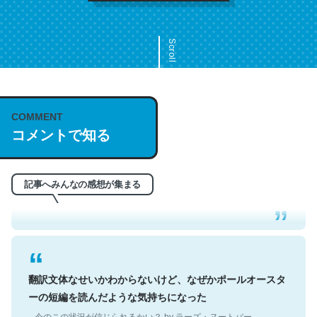
Scroll
COMMENT
これは名文。彼はとてもクレバーなんだろうなと凄く思
コメントで知る
う。英語少しでも読める人は原文もお勧め。自分はこの流
れ好き。Let’s Fucking Go. Then Covid hit. Shit.
─今のこの状況が信じられるかい？ by ラーズ・ヌートバー
記事へみんなの感想が集まる
翻訳文体なせいかわからないけど、なぜかポールオースタ
ーの短編を読んだような気持ちになった
─今のこの状況が信じられるかい？ by ラーズ・ヌートバー