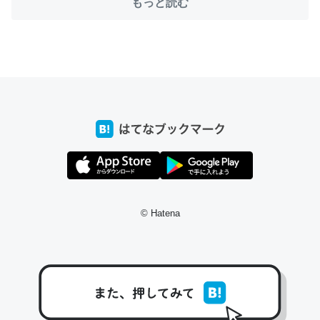
もっと読む
ちょうど同じ理由でEcho Show 8を設定中でした。Prime
とかSpotifyを支払う孝行もできる。一生で親と会える残
り時間を日数にすると1週間とかの人が多いそうだけど、
それを実質100倍以上に伸ばす効果があるはず……
─たまにLINEするくらいだった遠方の父67歳と僕。ITツール導入で
コミュニケーションが劇的に変化した｜tayorini by LIFULL介護
© Hatena
私も3年前ぐらいに祖母の家に設置した。ポケットWifiみ
たいなのでネット環境作ったけどAlexaしか使わないので
回線代ほとんどかからないですよ。参考：
https://toyoshi.hatenablog.com/entry/2019/05/15/1805
34