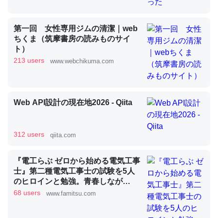
第一回 女性専用ジムの清潔｜web
昆虫ってカルシウム少ないのか。知らんかった。調べたら
ちくま（筑摩書房の読みものサイ
コオロギのカルシウム分はエビの600分の1程度。
ト）
213 users
www.webchikuma.com
─ニュース :: 【研究発表】昆虫学の大問題＝「昆虫はなぜ海にいな
いのか」に関する新仮説
Web API設計の現在地2026 - Qiita
論文では「淡水はカルシウムも酸素も不足してて両方に不
312 users
qiita.com
利だから両方が拮抗してるのでは」とあって面白い。海に
いる鋏角類（カブトガニ・ウミグモ）はカルシウムを使わ
『電工らぶ ゼロから始める電気工事
ずキチンを強化してる筈だが、酵素が違うのか？
士』第二種電気工事士の試験を5人
のヒロインと勉強。青春しなが
─ニュース :: 【研究発表】昆虫学の大問題＝「昆虫はなぜ海にいな
いのか」に関する新仮説
ら“過去問1000問”や“本番形式CBT
68 users
www.famitsu.com
模擬試験”で本格的に学べるノベル
ゲーム | ゲーム・エンタメ最新情報