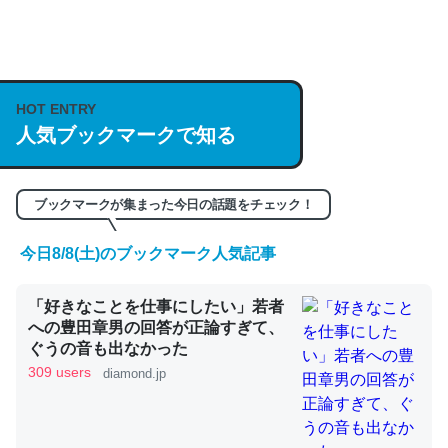
何気にChatGPTの仕組み、特に「トークン」について解
説してる記事が少ないので貴重な良記事。/続編来た
https://isobe324649.hatenablog.com/entry/2023/03/27
HOT ENTRY
人気ブックマークで知る
/064121
─GPTの仕組みと限界についての考察（１） - conceptualization
ブックマークが集まった今日の話題をチェック！
今日8/8(土)のブックマーク人気記事
これは良記事。32768トークンだと英語小説100ページ分
「好きなことを仕事にしたい」若者
くらい。小説でいう「ずっと前の伏線」は回収されないけ
への豊田章男の回答が正論すぎて、
ど、短期記憶というには多い分量。進化すればするほど分
ぐうの音も出なかった
かりやすく強くなりそう
309 users
diamond.jp
─GPTの仕組みと限界についての考察（１） - conceptualization