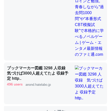
のファミ通.com
これを元に考えるとカルシウムを大量に使う脊椎動物と貝
類は苦労してるんだな…。腹足類だと殻を無くしてナメク
ジになったり努力してるし。
─ニュース :: 【研究発表】昆虫学の大問題＝「昆虫はなぜ海にいな
いのか」に関する新仮説
ブックマーカー図鑑 3298 人収録
ウチもEchoを実家に置いて４年。でたまに覗いてる。ぼ
気づけば3000人超えてたよ 収録予
ちぼちRingも置こうかと画策中。あと、Googleマップで
定 http..
位置情報を共有してる。電池残量や充電中かが分かるので
496 users
anond.hatelabo.jp
これ見て生きてるなって分かる。
─たまにLINEするくらいだった遠方の父67歳と僕。ITツール導入で
コミュニケーションが劇的に変化した｜tayorini by LIFULL介護