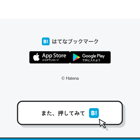
ちょうど同じ理由でEcho Show 8を設定中でした。Prime
とかSpotifyを支払う孝行もできる。一生で親と会える残
り時間を日数にすると1週間とかの人が多いそうだけど、
それを実質100倍以上に伸ばす効果があるはず……
─たまにLINEするくらいだった遠方の父67歳と僕。ITツール導入で
コミュニケーションが劇的に変化した｜tayorini by LIFULL介護
© Hatena
私も3年前ぐらいに祖母の家に設置した。ポケットWifiみ
たいなのでネット環境作ったけどAlexaしか使わないので
回線代ほとんどかからないですよ。参考：
https://toyoshi.hatenablog.com/entry/2019/05/15/1805
34