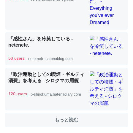
これを元に考えるとカルシウムを大量に使う脊椎動物と貝
類は苦労してるんだな…。腹足類だと殻を無くしてナメク
ジになったり努力してるし。
「感性さん」を冷笑している -
─ニュース :: 【研究発表】昆虫学の大問題＝「昆虫はなぜ海にいな
netenete.
いのか」に関する新仮説
58 users
nete-nete.hatenablog.com
「政治運動としての喫煙・ギルティ
消費」を考える - シロクマの屑籠
ウチもEchoを実家に置いて４年。でたまに覗いてる。ぼ
ちぼちRingも置こうかと画策中。あと、Googleマップで
120 users
p-shirokuma.hatenadiary.com
位置情報を共有してる。電池残量や充電中かが分かるので
これ見て生きてるなって分かる。
─たまにLINEするくらいだった遠方の父67歳と僕。ITツール導入で
もっと読む
コミュニケーションが劇的に変化した｜tayorini by LIFULL介護