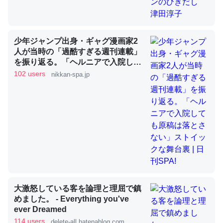
昆虫ってカルシウム少ないのか。知らんかった。調べたら
少年ジャンプ出身・ギャグ漫画家2
コオロギのカルシウム分はエビの600分の1程度。
人が当時の「過酷すぎる週刊連載」
を振り返る。「ヘルニアで入院して
─ニュース :: 【研究発表】昆虫学の大問題＝「昆虫はなぜ海にいな
いのか」に関する新仮説
も原稿は落とさない」ストイックな
102 users
nikkan-spa.jp
舞台裏 | 日刊SPA!
論文では「淡水はカルシウムも酸素も不足してて両方に不
利だから両方が拮抗してるのでは」とあって面白い。海に
いる鋏角類（カブトガニ・ウミグモ）はカルシウムを使わ
ずキチンを強化してる筈だが、酵素が違うのか？
─ニュース :: 【研究発表】昆虫学の大問題＝「昆虫はなぜ海にいな
大激怒している客を論理と理屈で鎮
いのか」に関する新仮説
めました。 - Everything you've
ever Dreamed
114 users
delete-all.hatenablog.com