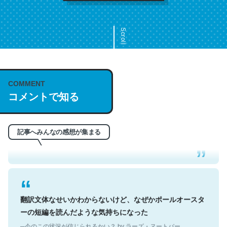
Scroll
COMMENT
これは名文。彼はとてもクレバーなんだろうなと凄く思
コメントで知る
う。英語少しでも読める人は原文もお勧め。自分はこの流
れ好き。Let’s Fucking Go. Then Covid hit. Shit.
─今のこの状況が信じられるかい？ by ラーズ・ヌートバー
記事へみんなの感想が集まる
翻訳文体なせいかわからないけど、なぜかポールオースタ
ーの短編を読んだような気持ちになった
─今のこの状況が信じられるかい？ by ラーズ・ヌートバー