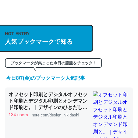
何気にChatGPTの仕組み、特に「トークン」について解
説してる記事が少ないので貴重な良記事。/続編来た
https://isobe324649.hatenablog.com/entry/2023/03/27
HOT ENTRY
/064121
人気ブックマークで知る
─GPTの仕組みと限界についての考察（１） - conceptualization
ブックマークが集まった今日の話題をチェック！
今日8/7(金)のブックマーク人気記事
これは良記事。32768トークンだと英語小説100ページ分
オフセット印刷とデジタルオフセッ
くらい。小説でいう「ずっと前の伏線」は回収されないけ
ト印刷とデジタル印刷とオンデマン
ど、短期記憶というには多い分量。進化すればするほど分
ド印刷と。｜デザインのひきだし
かりやすく強くなりそう
津田淳子
134 users
note.com/design_hikidashi
─GPTの仕組みと限界についての考察（１） - conceptualization