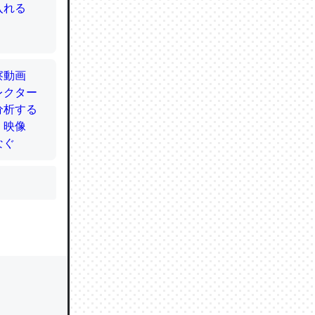
かと画策
るのでこ
的に変化し
う孝行もで
ど、それ
的に変化し