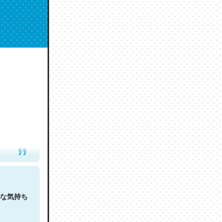
人は原文
な気持ち