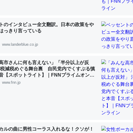
 :: 【研究発表】昆虫学の大問題＝「昆虫はなぜ海にいないのか」に関する新仮説
トのインタビュー全文翻訳。日本の政策をや
はっきり言っている
「淡水はカルシウムも酸素も不足してて両方に不利だから両方が拮抗し
www.landerblue.co.jp
って面白い。海にいる鋏角類（カブトガニ・ウミグモ）はカルシウムを
化してる筈だが、酵素が違うのか？
高市さんに何も言えない」「半分以上が反
 :: 【研究発表】昆虫学の大問題＝「昆虫はなぜ海にいないのか」に関する新仮説
費税減税めぐる舞台裏 自民党内でくすぶる慎
音【スポットライト】｜FNNプライムオンラ
www.fnn.jp
に考えるとカルシウムを大量に使う脊椎動物と貝類は苦労してるんだな
を無くしてナメクジになったり努力してるし。
 :: 【研究発表】昆虫学の大問題＝「昆虫はなぜ海にいないのか」に関する新仮説
カルの曲に男性コーラス入れるな！クソが！