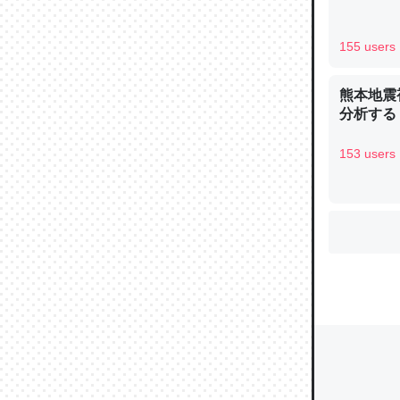
155 users
ウチもE
中。あと
熊本地震
分析する
れ見て生
─たまにL
153 users
た｜tayori
ちょうど同
きる。一
を実質1
─たまにL
た｜tayori