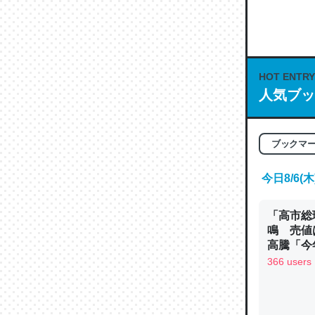
何気にC
な良記事。/続
─GPTの仕
HOT ENTRY
人気ブッ
これは良
ブックマ
の伏線」
やすく強
今日8/6
─GPTの仕
「高市総
鳴 売値
高騰「今
ン
366 users
昆虫って
の600