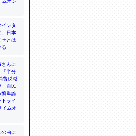
てるので
使わずキ
…。腹足