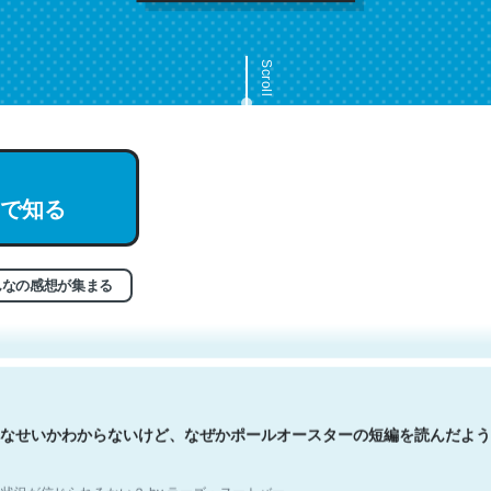
Scroll
で知る
文。彼はとてもクレバーなんだろうなと凄く思う。英語少しでも読める
分はこの流れ好き。Let’s Fucking Go. Then Covid hit. Shit.
状況が信じられるかい？ by ラーズ・ヌートバー
んなの感想が集まる
なせいかわからないけど、なぜかポールオースターの短編を読んだよう
状況が信じられるかい？ by ラーズ・ヌートバー