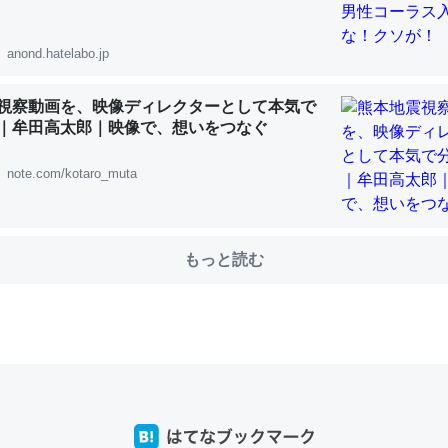
anond.hatelabo.jp
choを実家に置いて４年。でたまに覗いてる。ぼちぼちRingも置こう
、Googleマップで位置情報を共有してる。電池残量や充電中かが分か
視察動画を、映像ディレクターとして本気で
｜牟田高太郎｜映像で、想いをつなぐ
きてるなって分かる。
INEするくらいだった遠方の父67歳と僕。ITツール導入でコミュニケーションが劇
note.com/kotaro_muta
ni by LIFULL介護
もっと読む
じ理由でEcho Show 8を設定中でした。PrimeとかSpotifyを支払
生で親と会える残り時間を日数にすると1週間とかの人が多いそうだけ
00倍以上に伸ばす効果があるはず……
INEするくらいだった遠方の父67歳と僕。ITツール導入でコミュニケーションが劇
ni by LIFULL介護