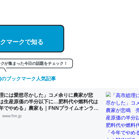
hatGPTの仕組み、特に「トークン」について解説してる記事が少ない
編来た https://isobe324649.hatenablog.com/entry/2023/03/27/
組みと限界についての考察（１） - conceptualization
クマークで知る
記事。32768トークンだと英語小説100ページ分くらい。小説でいう「
ークが集まった今日の話題をチェック！
は回収されないけど、短期記憶というには多い分量。進化すればするほ
くなりそう
(木)のブックマーク人気記事
組みと限界についての考察（１） - conceptualization
理には愛想尽かした」コメ余りに農家が悲
は生産原価の半分以下に…肥料代や燃料代は
年でやめる」農家も｜FNNプライムオンライ
www.fnn.jp
カルシウム少ないのか。知らんかった。調べたらコオロギのカルシウム
分の1程度。