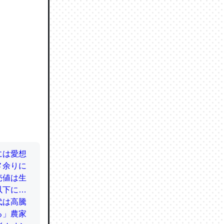
ので貴重
064121
ずっと前
ど分かり
分はエビ