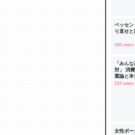
─ニュース
ベッセン
り直せと
論文では
160 users
は」とあ
チンを強
「みんな
─ニュース
対」 消
重論と本
イン
233 users
これを元
類だと殻
─ニュース
女性ボー