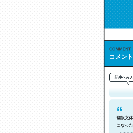
COMMENT
コメント
これは名
もお勧め。自
─今のこの
記事へみ
翻訳文体
になった
─今のこの