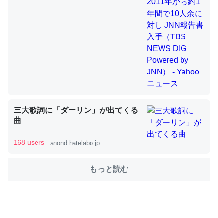
これを元に考えるとカルシウムを大量に使う脊椎動物と貝
類は苦労してるんだな…。腹足類だと殻を無くしてナメク
ジになったり努力してるし。
─ニュース :: 【研究発表】昆虫学の大問題＝「昆虫はなぜ海にいな
いのか」に関する新仮説
三大歌詞に「ダーリン」が出てくる
曲
ウチもEchoを実家に置いて４年。でたまに覗いてる。ぼ
168 users
anond.hatelabo.jp
ちぼちRingも置こうかと画策中。あと、Googleマップで
位置情報を共有してる。電池残量や充電中かが分かるので
もっと読む
これ見て生きてるなって分かる。
─たまにLINEするくらいだった遠方の父67歳と僕。ITツール導入で
コミュニケーションが劇的に変化した｜tayorini by LIFULL介護