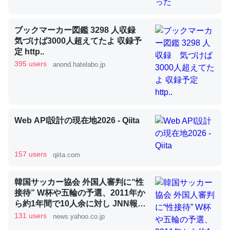
ブックマーカー図鑑 3298 人収録
昆虫ってカルシウム少ないのか。知らんかった。調べたら
気づけば3000人超えてたよ 収録予
コオロギのカルシウム分はエビの600分の1程度。
定 http..
395 users
─ニュース :: 【研究発表】昆虫学の大問題＝「昆虫はなぜ海にいな
anond.hatelabo.jp
いのか」に関する新仮説
Web API設計の現在地2026 - Qiita
論文では「淡水はカルシウムも酸素も不足してて両方に不
利だから両方が拮抗してるのでは」とあって面白い。海に
157 users
qiita.com
いる鋏角類（カブトガニ・ウミグモ）はカルシウムを使わ
ずキチンを強化してる筈だが、酵素が違うのか？
韓国サッカー協会 外国人審判に“性
─ニュース :: 【研究発表】昆虫学の大問題＝「昆虫はなぜ海にいな
接待” W杯や五輪の予選、2011年か
いのか」に関する新仮説
ら約1年間で10人余に対し JNN報告
書入手（TBS NEWS DIG Powered
131 users
news.yahoo.co.jp
by JNN） - Yahoo!ニュース