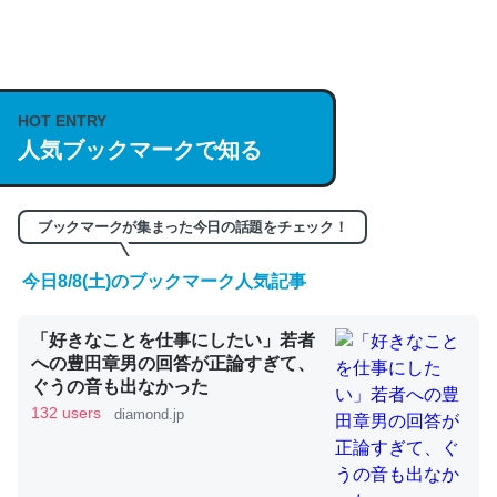
何気にChatGPTの仕組み、特に「トークン」について解
説してる記事が少ないので貴重な良記事。/続編来た
https://isobe324649.hatenablog.com/entry/2023/03/27
HOT ENTRY
/064121
人気ブックマークで知る
─GPTの仕組みと限界についての考察（１） - conceptualization
ブックマークが集まった今日の話題をチェック！
今日8/8(土)のブックマーク人気記事
これは良記事。32768トークンだと英語小説100ページ分
「好きなことを仕事にしたい」若者
くらい。小説でいう「ずっと前の伏線」は回収されないけ
への豊田章男の回答が正論すぎて、
ど、短期記憶というには多い分量。進化すればするほど分
ぐうの音も出なかった
かりやすく強くなりそう
132 users
diamond.jp
─GPTの仕組みと限界についての考察（１） - conceptualization