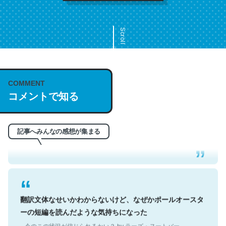
Scroll
COMMENT
これは名文。彼はとてもクレバーなんだろうなと凄く思
コメントで知る
う。英語少しでも読める人は原文もお勧め。自分はこの流
れ好き。Let’s Fucking Go. Then Covid hit. Shit.
─今のこの状況が信じられるかい？ by ラーズ・ヌートバー
記事へみんなの感想が集まる
翻訳文体なせいかわからないけど、なぜかポールオースタ
ーの短編を読んだような気持ちになった
─今のこの状況が信じられるかい？ by ラーズ・ヌートバー