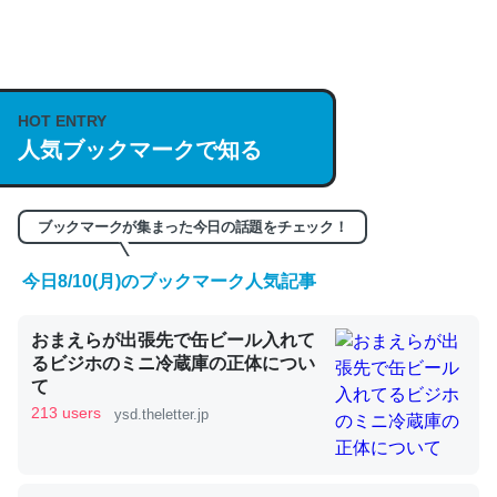
何気にChatGPTの仕組み、特に「トークン」について解
説してる記事が少ないので貴重な良記事。/続編来た
https://isobe324649.hatenablog.com/entry/2023/03/27
HOT ENTRY
人気ブックマークで知る
/064121
─GPTの仕組みと限界についての考察（１） - conceptualization
ブックマークが集まった今日の話題をチェック！
今日8/10(月)のブックマーク人気記事
これは良記事。32768トークンだと英語小説100ページ分
おまえらが出張先で缶ビール入れて
くらい。小説でいう「ずっと前の伏線」は回収されないけ
るビジホのミニ冷蔵庫の正体につい
ど、短期記憶というには多い分量。進化すればするほど分
て
かりやすく強くなりそう
213 users
ysd.theletter.jp
─GPTの仕組みと限界についての考察（１） - conceptualization