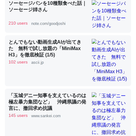
ソーセージパンを10種類食べた話｜
ソーセージ姉さん
昆虫ってカルシウム少ないのか。知らんかった。調べたら
210 users
note.com/goodjoshi
コオロギのカルシウム分はエビの600分の1程度。
─ニュース :: 【研究発表】昆虫学の大問題＝「昆虫はなぜ海にいな
とんでもない動画生成AIが出てき
いのか」に関する新仮説
た 無料で試し放題の「MiniMax
H3」を徹底検証 (1/5)
102 users
ascii.jp
論文では「淡水はカルシウムも酸素も不足してて両方に不
利だから両方が拮抗してるのでは」とあって面白い。海に
「玉城デニー知事を支えているのは
いる鋏角類（カブトガニ・ウミグモ）はカルシウムを使わ
極左暴力集団など」 沖縄県議の発
ずキチンを強化してる筈だが、酵素が違うのか？
言に、撤回求め抗議
─ニュース :: 【研究発表】昆虫学の大問題＝「昆虫はなぜ海にいな
145 users
www.sankei.com
いのか」に関する新仮説