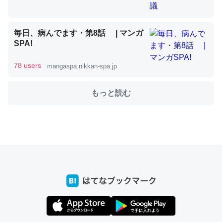
毎日、病んでます・第8話 | マンガ
これを元に考えるとカルシウムを大量に使う脊椎動物と貝
SPA!
類は苦労してるんだな…。腹足類だと殻を無くしてナメク
ジになったり努力してるし。
78 users
mangaspa.nikkan-spa.jp
─ニュース :: 【研究発表】昆虫学の大問題＝「昆虫はなぜ海にいな
いのか」に関する新仮説
もっと読む
ウチもEchoを実家に置いて４年。でたまに覗いてる。ぼ
ちぼちRingも置こうかと画策中。あと、Googleマップで
位置情報を共有してる。電池残量や充電中かが分かるので
これ見て生きてるなって分かる。
─たまにLINEするくらいだった遠方の父67歳と僕。ITツール導入で
コミュニケーションが劇的に変化した｜tayorini by LIFULL介護