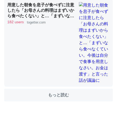
用意した朝食を息子が食べずに注意
したら「お母さんの料理はまずいか
ら食べたくない」と…「まずいなら
ちょうど同じ理由でEcho Show 8を設定中でした。Prime
食べなくていい。今後は自分で食事
182 users
togetter.com
を用意しなさい。お金は渡す」と言
とかSpotifyを支払う孝行もできる。一生で親と会える残
った話が議論に
り時間を日数にすると1週間とかの人が多いそうだけど、
それを実質100倍以上に伸ばす効果があるはず……
─たまにLINEするくらいだった遠方の父67歳と僕。ITツール導入で
コミュニケーションが劇的に変化した｜tayorini by LIFULL介護
私も3年前ぐらいに祖母の家に設置した。ポケットWifiみ
たいなのでネット環境作ったけどAlexaしか使わないので
もっと読む
回線代ほとんどかからないですよ。参考：
https://toyoshi.hatenablog.com/entry/2019/05/15/1805
34