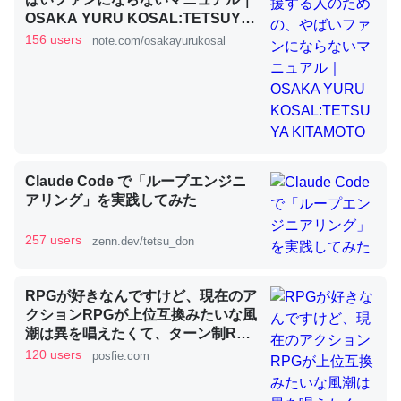
OSAKA YURU KOSAL:TETSUYA
KITAMOTO
156 users
note.com/osakayurukosal
昆虫ってカルシウム少ないのか。知らんかった。調べたら
コオロギのカルシウム分はエビの600分の1程度。
─ニュース :: 【研究発表】昆虫学の大問題＝「昆虫はなぜ海にいな
いのか」に関する新仮説
Claude Code で「ループエンジニ
アリング」を実践してみた
論文では「淡水はカルシウムも酸素も不足してて両方に不
257 users
zenn.dev/tetsu_don
利だから両方が拮抗してるのでは」とあって面白い。海に
いる鋏角類（カブトガニ・ウミグモ）はカルシウムを使わ
RPGが好きなんですけど、現在のア
ずキチンを強化してる筈だが、酵素が違うのか？
クションRPGが上位互換みたいな風
─ニュース :: 【研究発表】昆虫学の大問題＝「昆虫はなぜ海にいな
潮は異を唱えたくて、ターン制RPG
いのか」に関する新仮説
にはターン制の良さがあると思って
120 users
posfie.com
ます 一手をじっくり考えられたり、
途中で休憩したりできるのがターン