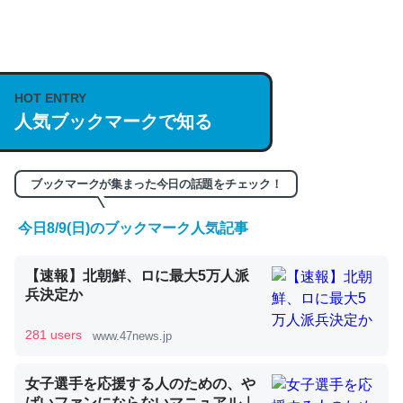
何気にChatGPTの仕組み、特に「トークン」について解
説してる記事が少ないので貴重な良記事。/続編来た
https://isobe324649.hatenablog.com/entry/2023/03/27
HOT ENTRY
/064121
人気ブックマークで知る
─GPTの仕組みと限界についての考察（１） - conceptualization
ブックマークが集まった今日の話題をチェック！
今日8/9(日)のブックマーク人気記事
これは良記事。32768トークンだと英語小説100ページ分
【速報】北朝鮮、ロに最大5万人派
くらい。小説でいう「ずっと前の伏線」は回収されないけ
兵決定か
ど、短期記憶というには多い分量。進化すればするほど分
かりやすく強くなりそう
281 users
www.47news.jp
─GPTの仕組みと限界についての考察（１） - conceptualization
女子選手を応援する人のための、や
ばいファンにならないマニュアル｜