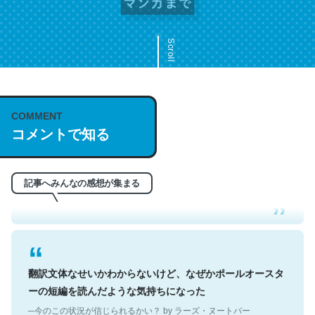
Scroll
COMMENT
これは名文。彼はとてもクレバーなんだろうなと凄く思
コメントで知る
う。英語少しでも読める人は原文もお勧め。自分はこの流
れ好き。Let’s Fucking Go. Then Covid hit. Shit.
─今のこの状況が信じられるかい？ by ラーズ・ヌートバー
記事へみんなの感想が集まる
翻訳文体なせいかわからないけど、なぜかポールオースタ
ーの短編を読んだような気持ちになった
─今のこの状況が信じられるかい？ by ラーズ・ヌートバー