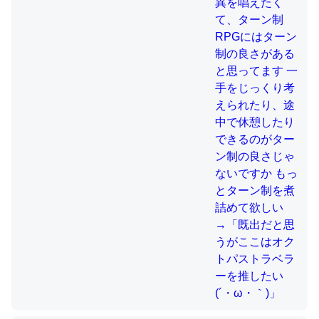
制の良さじゃないですか もっとター
ン制を煮詰めて欲しい→「既出だと
思うがここはオクトパストラベラー
これを元に考えるとカルシウムを大量に使う脊椎動物と貝
を推したい(´・ω・｀)」
類は苦労してるんだな…。腹足類だと殻を無くしてナメク
ジになったり努力してるし。
─ニュース :: 【研究発表】昆虫学の大問題＝「昆虫はなぜ海にいな
いのか」に関する新仮説
ウチもEchoを実家に置いて４年。でたまに覗いてる。ぼ
ちぼちRingも置こうかと画策中。あと、Googleマップで
位置情報を共有してる。電池残量や充電中かが分かるので
これ見て生きてるなって分かる。
─たまにLINEするくらいだった遠方の父67歳と僕。ITツール導入で
コミュニケーションが劇的に変化した｜tayorini by LIFULL介護