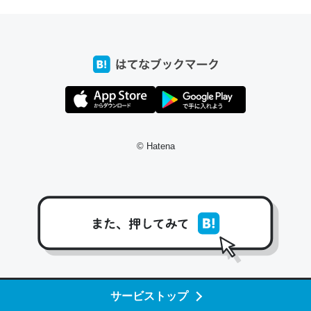
─たまにLINEするくらいだった遠方の父67歳と僕。ITツール導入で
コミュニケーションが劇的に変化した｜tayorini by LIFULL介護
これ作ろう。/早速夕食に作った！本当にスナップえんどう
が止まらなくなった…！生のにんにくが結構効いてるの
で、気になる場合はにんにくだけ加熱してから加えたりガ
© Hatena
ーリックパウダーで代用してもいいかも。
─野菜が止まらなくなる南フランス発祥の万能ソース「アイオリソ
ース」の作り方をビストロ居酒屋のシェフに聞いてみた - メシ通 | ホ
ットペッパーグルメ
スペインにもアリオリソースがあり、それも美味しいんだ
サービストップ
けど、読み方が違うだけで同じものを指すのか、また違う