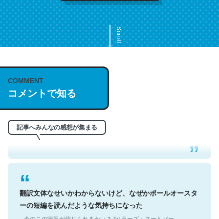
Scroll
COMMENT
これは名文。彼はとてもクレバーなんだろうなと凄く思
コメントで知る
う。英語少しでも読める人は原文もお勧め。自分はこの流
れ好き。Let’s Fucking Go. Then Covid hit. Shit.
─今のこの状況が信じられるかい？ by ラーズ・ヌートバー
記事へみんなの感想が集まる
翻訳文体なせいかわからないけど、なぜかポールオースタ
ーの短編を読んだような気持ちになった
─今のこの状況が信じられるかい？ by ラーズ・ヌートバー