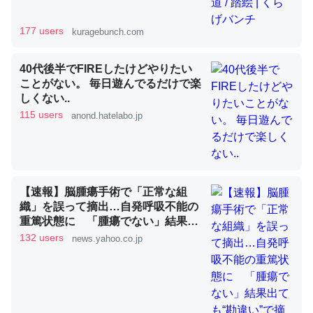
177 users
kuragebunch.com
昆虫ってカルシウム少ないのか。知らんかった。調べたら
コオロギのカルシウム分はエビの600分の1程度。
40代後半でFIREしたけどやりたい
ことがない。 毎日遊んでるだけで楽
─ニュース :: 【研究発表】昆虫学の大問題＝「昆虫はなぜ海にいな
しくない..
いのか」に関する新仮説
115 users
anond.hatelabo.jp
論文では「淡水はカルシウムも酸素も不足してて両方に不
【速報】脳腫瘍手術で「正常な組
利だから両方が拮抗してるのでは」とあって面白い。海に
織」を誤って摘出…自発呼吸不能の
重篤状態に 「腫瘍でない」結果出
いる鋏角類（カブトガニ・ウミグモ）はカルシウムを使わ
ても“勘違い”で摘出継続 通常の生
132 users
news.yahoo.co.jp
ずキチンを強化してる筈だが、酵素が違うのか？
活送っていた患者が手足も動かず
─ニュース :: 【研究発表】昆虫学の大問題＝「昆虫はなぜ海にいな
京大病院（MBSニュース） -
いのか」に関する新仮説
Yahoo!ニュース