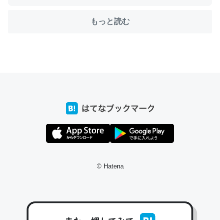
もっと読む
ちょうど同じ理由でEcho Show 8を設定中でした。Prime
とかSpotifyを支払う孝行もできる。一生で親と会える残
り時間を日数にすると1週間とかの人が多いそうだけど、
それを実質100倍以上に伸ばす効果があるはず……
─たまにLINEするくらいだった遠方の父67歳と僕。ITツール導入で
コミュニケーションが劇的に変化した｜tayorini by LIFULL介護
私も3年前ぐらいに祖母の家に設置した。ポケットWifiみ
© Hatena
たいなのでネット環境作ったけどAlexaしか使わないので
回線代ほとんどかからないですよ。参考：
https://toyoshi.hatenablog.com/entry/2019/05/15/1805
34