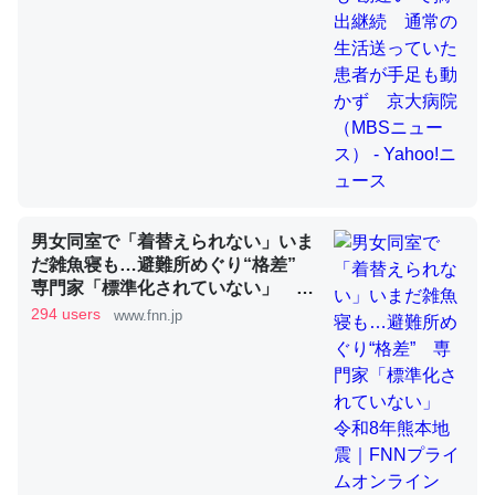
これを元に考えるとカルシウムを大量に使う脊椎動物と貝
類は苦労してるんだな…。腹足類だと殻を無くしてナメク
ジになったり努力してるし。
─ニュース :: 【研究発表】昆虫学の大問題＝「昆虫はなぜ海にいな
いのか」に関する新仮説
男女同室で「着替えられない」いま
だ雑魚寝も…避難所めぐり“格差”
専門家「標準化されていない」 令
和8年熊本地震｜FNNプライムオン
294 users
www.fnn.jp
ウチもEchoを実家に置いて４年。でたまに覗いてる。ぼ
ライン
ちぼちRingも置こうかと画策中。あと、Googleマップで
位置情報を共有してる。電池残量や充電中かが分かるので
これ見て生きてるなって分かる。
─たまにLINEするくらいだった遠方の父67歳と僕。ITツール導入で
コミュニケーションが劇的に変化した｜tayorini by LIFULL介護