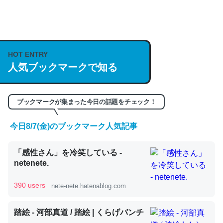
何気にChatGPTの仕組み、特に「トークン」について解
説してる記事が少ないので貴重な良記事。/続編来た
https://isobe324649.hatenablog.com/entry/2023/03/27
HOT ENTRY
人気ブックマークで知る
/064121
─GPTの仕組みと限界についての考察（１） - conceptualization
ブックマークが集まった今日の話題をチェック！
今日8/7(金)のブックマーク人気記事
これは良記事。32768トークンだと英語小説100ページ分
「感性さん」を冷笑している -
くらい。小説でいう「ずっと前の伏線」は回収されないけ
netenete.
ど、短期記憶というには多い分量。進化すればするほど分
かりやすく強くなりそう
390 users
nete-nete.hatenablog.com
─GPTの仕組みと限界についての考察（１） - conceptualization
踏絵 - 河部真道 / 踏絵 | くらげバンチ