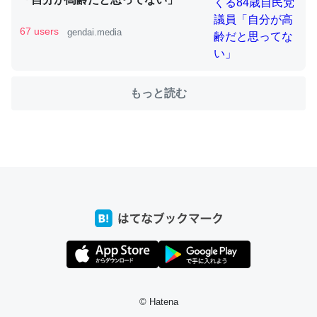
67 users
gendai.media
ちょうど同じ理由でEcho Show 8を設定中でした。Prime
とかSpotifyを支払う孝行もできる。一生で親と会える残
もっと読む
り時間を日数にすると1週間とかの人が多いそうだけど、
それを実質100倍以上に伸ばす効果があるはず……
─たまにLINEするくらいだった遠方の父67歳と僕。ITツール導入で
コミュニケーションが劇的に変化した｜tayorini by LIFULL介護
私も3年前ぐらいに祖母の家に設置した。ポケットWifiみ
たいなのでネット環境作ったけどAlexaしか使わないので
回線代ほとんどかからないですよ。参考：
https://toyoshi.hatenablog.com/entry/2019/05/15/1805
© Hatena
34