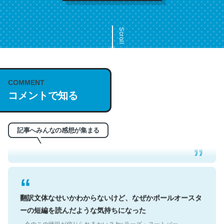
Scroll
COMMENT
これは名文。彼はとてもクレバーなんだろうなと凄く思
コメントで知る
う。英語少しでも読める人は原文もお勧め。自分はこの流
れ好き。Let’s Fucking Go. Then Covid hit. Shit.
─今のこの状況が信じられるかい？ by ラーズ・ヌートバー
記事へみんなの感想が集まる
翻訳文体なせいかわからないけど、なぜかポールオースタ
ーの短編を読んだような気持ちになった
─今のこの状況が信じられるかい？ by ラーズ・ヌートバー