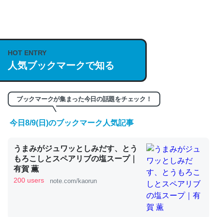
何気にChatGPTの仕組み、特に「トークン」について解
説してる記事が少ないので貴重な良記事。/続編来た
https://isobe324649.hatenablog.com/entry/2023/03/27
HOT ENTRY
人気ブックマークで知る
/064121
─GPTの仕組みと限界についての考察（１） - conceptualization
ブックマークが集まった今日の話題をチェック！
今日8/9(日)のブックマーク人気記事
これは良記事。32768トークンだと英語小説100ページ分
うまみがジュワッとしみだす、とう
くらい。小説でいう「ずっと前の伏線」は回収されないけ
もろこしとスペアリブの塩スープ｜
ど、短期記憶というには多い分量。進化すればするほど分
有賀 薫
かりやすく強くなりそう
200 users
note.com/kaorun
─GPTの仕組みと限界についての考察（１） - conceptualization