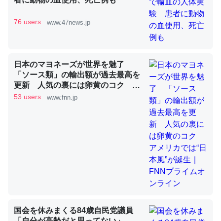
76 users
www.47news.jp
これを元に考えるとカルシウムを大量に使う脊椎動物と貝
類は苦労してるんだな…。腹足類だと殻を無くしてナメク
ジになったり努力してるし。
日本のマヨネーズが世界を魅了
─ニュース :: 【研究発表】昆虫学の大問題＝「昆虫はなぜ海にいな
「ソース類」の輸出額が過去最高を
いのか」に関する新仮説
更新 人気の裏には卵黄のコク ア
メリカでは“日本風”が誕生｜FNNプ
53 users
www.fnn.jp
ライムオンライン
ウチもEchoを実家に置いて４年。でたまに覗いてる。ぼ
ちぼちRingも置こうかと画策中。あと、Googleマップで
位置情報を共有してる。電池残量や充電中かが分かるので
これ見て生きてるなって分かる。
─たまにLINEするくらいだった遠方の父67歳と僕。ITツール導入で
コミュニケーションが劇的に変化した｜tayorini by LIFULL介護
国会を休みまくる84歳自民党議員
「自分が高齢だと思ってない」