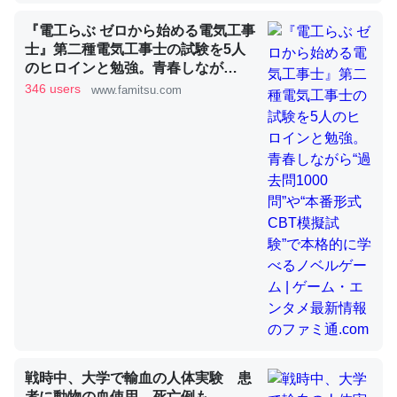
『電工らぶ ゼロから始める電気工事
士』第二種電気工事士の試験を5人
昆虫ってカルシウム少ないのか。知らんかった。調べたら
のヒロインと勉強。青春しなが
ら“過去問1000問”や“本番形式CBT
コオロギのカルシウム分はエビの600分の1程度。
346 users
www.famitsu.com
模擬試験”で本格的に学べるノベル
─ニュース :: 【研究発表】昆虫学の大問題＝「昆虫はなぜ海にいな
ゲーム | ゲーム・エンタメ最新情報
いのか」に関する新仮説
のファミ通.com
論文では「淡水はカルシウムも酸素も不足してて両方に不
利だから両方が拮抗してるのでは」とあって面白い。海に
いる鋏角類（カブトガニ・ウミグモ）はカルシウムを使わ
ずキチンを強化してる筈だが、酵素が違うのか？
─ニュース :: 【研究発表】昆虫学の大問題＝「昆虫はなぜ海にいな
いのか」に関する新仮説
戦時中、大学で輸血の人体実験 患
者に動物の血使用、死亡例も