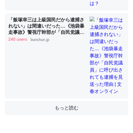
これを元に考えるとカルシウムを大量に使う脊椎動物と貝
「飯塚幸三は上級国民だから逮捕さ
類は苦労してるんだな…。腹足類だと殻を無くしてナメク
れない」は間違いだった…《池袋暴
ジになったり努力してるし。
走事故》警視庁幹部が「自民党議
─ニュース :: 【研究発表】昆虫学の大問題＝「昆虫はなぜ海にいな
員」に呼び出されても逮捕を見送っ
240 users
bunshun.jp
いのか」に関する新仮説
た理由 | 文春オンライン
ウチもEchoを実家に置いて４年。でたまに覗いてる。ぼ
ちぼちRingも置こうかと画策中。あと、Googleマップで
位置情報を共有してる。電池残量や充電中かが分かるので
これ見て生きてるなって分かる。
もっと読む
─たまにLINEするくらいだった遠方の父67歳と僕。ITツール導入で
コミュニケーションが劇的に変化した｜tayorini by LIFULL介護