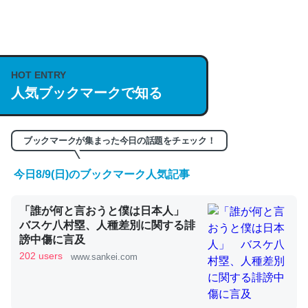
何気にChatGPTの仕組み、特に「トークン」について解
説してる記事が少ないので貴重な良記事。/続編来た
https://isobe324649.hatenablog.com/entry/2023/03/27
HOT ENTRY
/064121
人気ブックマークで知る
─GPTの仕組みと限界についての考察（１） - conceptualization
ブックマークが集まった今日の話題をチェック！
今日8/9(日)のブックマーク人気記事
これは良記事。32768トークンだと英語小説100ページ分
くらい。小説でいう「ずっと前の伏線」は回収されないけ
「誰が何と言おうと僕は日本人」
ど、短期記憶というには多い分量。進化すればするほど分
バスケ八村塁、人種差別に関する誹
かりやすく強くなりそう
謗中傷に言及
202 users
www.sankei.com
─GPTの仕組みと限界についての考察（１） - conceptualization