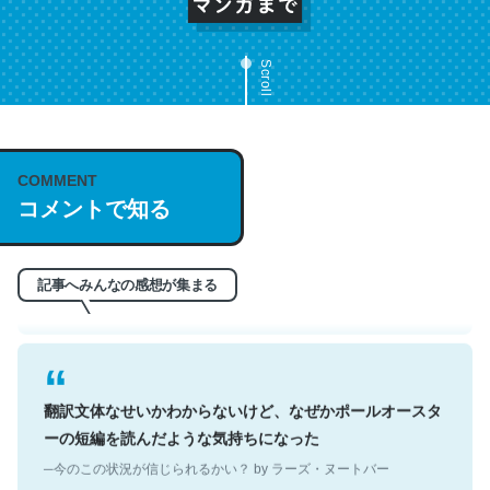
Scroll
これは名文。彼はとてもクレバーなんだろうなと凄く思
COMMENT
う。英語少しでも読める人は原文もお勧め。自分はこの流
コメントで知る
れ好き。Let’s Fucking Go. Then Covid hit. Shit.
─今のこの状況が信じられるかい？ by ラーズ・ヌートバー
記事へみんなの感想が集まる
翻訳文体なせいかわからないけど、なぜかポールオースタ
ーの短編を読んだような気持ちになった
─今のこの状況が信じられるかい？ by ラーズ・ヌートバー