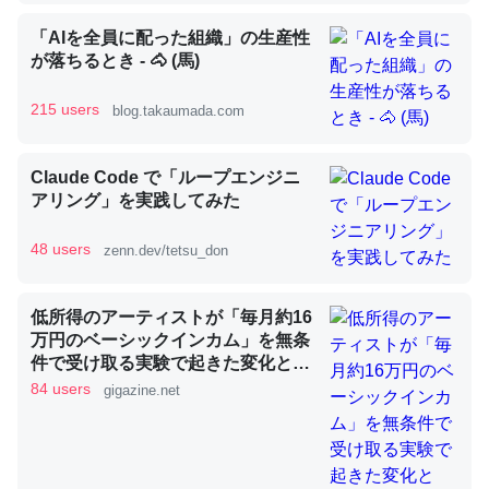
「AIを全員に配った組織」の生産性
昆虫ってカルシウム少ないのか。知らんかった。調べたら
が落ちるとき - 🐴 (馬)
コオロギのカルシウム分はエビの600分の1程度。
215 users
blog.takaumada.com
─ニュース :: 【研究発表】昆虫学の大問題＝「昆虫はなぜ海にいな
いのか」に関する新仮説
Claude Code で「ループエンジニ
アリング」を実践してみた
48 users
zenn.dev/tetsu_don
論文では「淡水はカルシウムも酸素も不足してて両方に不
利だから両方が拮抗してるのでは」とあって面白い。海に
低所得のアーティストが「毎月約16
いる鋏角類（カブトガニ・ウミグモ）はカルシウムを使わ
万円のベーシックインカム」を無条
ずキチンを強化してる筈だが、酵素が違うのか？
件で受け取る実験で起きた変化と
─ニュース :: 【研究発表】昆虫学の大問題＝「昆虫はなぜ海にいな
は？
84 users
gigazine.net
いのか」に関する新仮説