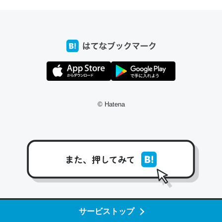
ちょうど同じ理由でEcho Show 8を設定中でした。Prime
とかSpotifyを支払う孝行もできる。一生で親と会える残
り時間を日数にすると1週間とかの人が多いそうだけど、
それを実質100倍以上に伸ばす効果があるはず……
─たまにLINEするくらいだった遠方の父67歳と僕。ITツール導入で
コミュニケーションが劇的に変化した｜tayorini by LIFULL介護
© Hatena
私も3年前ぐらいに祖母の家に設置した。ポケットWifiみ
たいなのでネット環境作ったけどAlexaしか使わないので
回線代ほとんどかからないですよ。参考：
https://toyoshi.hatenablog.com/entry/2019/05/15/1805
34
サービストップ
─たまにLINEするくらいだった遠方の父67歳と僕。ITツール導入で