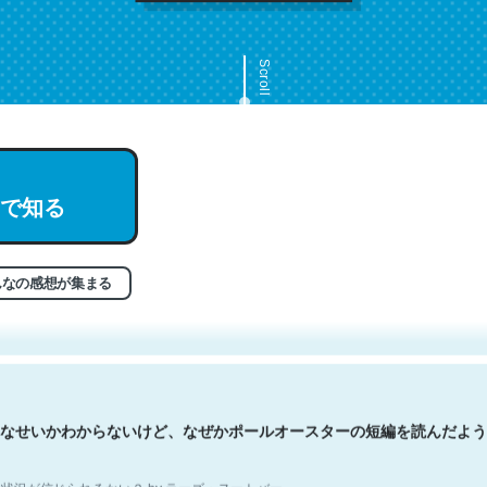
Scroll
で知る
文。彼はとてもクレバーなんだろうなと凄く思う。英語少しでも読める
分はこの流れ好き。Let’s Fucking Go. Then Covid hit. Shit.
状況が信じられるかい？ by ラーズ・ヌートバー
んなの感想が集まる
なせいかわからないけど、なぜかポールオースターの短編を読んだよう
状況が信じられるかい？ by ラーズ・ヌートバー