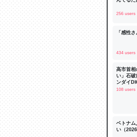
─ニュース
256 users
「感性さん
論文では
は」とあ
434 users
チンを強
─ニュース
高市首相
い」石破
ンダイDIG
108 users
これを元
類だと殻
─ニュース
ベトナム
い（202