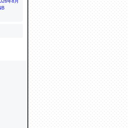
かと画策
るのでこ
的に変化し
う孝行もで
ど、それ
的に変化し