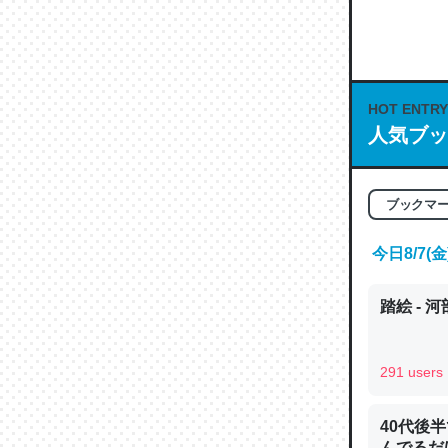
何気にC
な良記事。/続
─GPTの仕
HOT ENTRY
人気ブッ
これは良
ブックマ
の伏線」
やすく強
今日8/7
─GPTの仕
踏絵 - 
291 users
昆虫って
40代後
の600
んでるだ