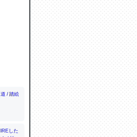
ので貴重
064121
ずっと前
ど分かり
分はエビ