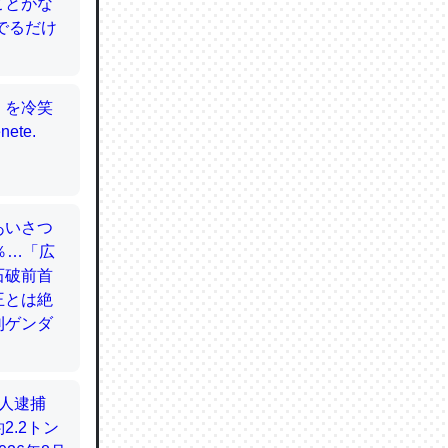
てるので
使わずキ
…。腹足