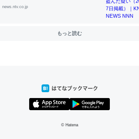
news.ntv.co.jp
choを実家に置いて４年。でたまに覗いてる。ぼちぼちRingも置こう
、Googleマップで位置情報を共有してる。電池残量や充電中かが分か
もっと読む
きてるなって分かる。
INEするくらいだった遠方の父67歳と僕。ITツール導入でコミュニケーションが劇
ni by LIFULL介護
じ理由でEcho Show 8を設定中でした。PrimeとかSpotifyを支払
生で親と会える残り時間を日数にすると1週間とかの人が多いそうだけ
00倍以上に伸ばす効果があるはず……
INEするくらいだった遠方の父67歳と僕。ITツール導入でコミュニケーションが劇
ni by LIFULL介護
© Hatena