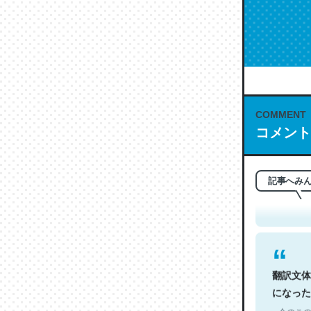
COMMENT
コメント
これは名
もお勧め。自
─今のこの
記事へみ
翻訳文体
になった
─今のこの