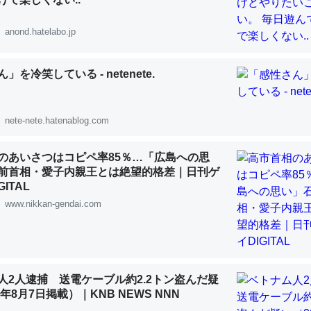
 :: 【研究発表】昆虫学の大問題＝「昆虫はなぜ海にいないのか」に関する新仮説
anond.hatelabo.jp
」を冷笑している - netenete.
「淡水はカルシウムも酸素も不足してて両方に不利だから両方が拮抗し
って面白い。海にいる鋏角類（カブトガニ・ウミグモ）はカルシウムを
nete-nete.hatenablog.com
化してる筈だが、酵素が違うのか？
 :: 【研究発表】昆虫学の大問題＝「昆虫はなぜ海にいないのか」に関する新仮説
のあいさつはコピペ率85％…「広島への思
前首相・愛子内親王とは絶望的格差｜日刊ゲ
ITAL
www.nikkan-gendai.com
に考えるとカルシウムを大量に使う脊椎動物と貝類は苦労してるんだな
を無くしてナメクジになったり努力してるし。
 :: 【研究発表】昆虫学の大問題＝「昆虫はなぜ海にいないのか」に関する新仮説
人2人逮捕 送電ケーブル約2.2トン盗んだ疑
6年8月7日掲載）｜KNB NEWS NNN