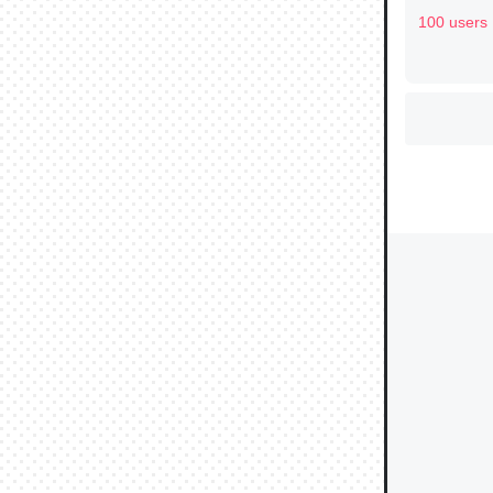
100 users
ウチもE
中。あと
れ見て生
─たまにL
た｜tayori
ちょうど同
きる。一
を実質1
─たまにL
た｜tayori