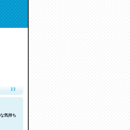
人は原文
な気持ち