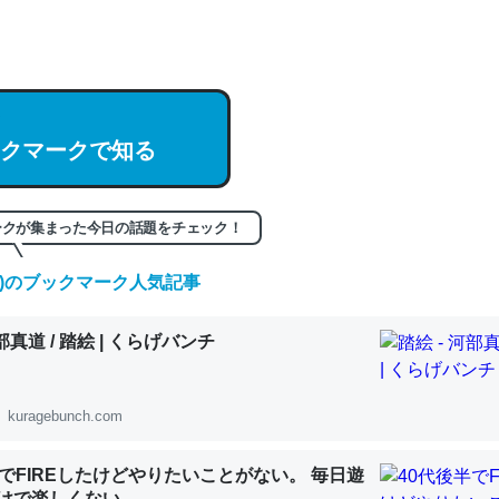
hatGPTの仕組み、特に「トークン」について解説してる記事が少ない
編来た https://isobe324649.hatenablog.com/entry/2023/03/27/
組みと限界についての考察（１） - conceptualization
クマークで知る
記事。32768トークンだと英語小説100ページ分くらい。小説でいう「
ークが集まった今日の話題をチェック！
は回収されないけど、短期記憶というには多い分量。進化すればするほ
くなりそう
(金)のブックマーク人気記事
組みと限界についての考察（１） - conceptualization
河部真道 / 踏絵 | くらげバンチ
kuragebunch.com
カルシウム少ないのか。知らんかった。調べたらコオロギのカルシウム
半でFIREしたけどやりたいことがない。 毎日遊
分の1程度。
けで楽しくない..