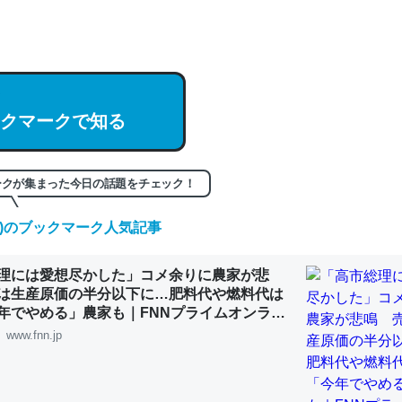
hatGPTの仕組み、特に「トークン」について解説してる記事が少ない
編来た https://isobe324649.hatenablog.com/entry/2023/03/27/
組みと限界についての考察（１） - conceptualization
クマークで知る
記事。32768トークンだと英語小説100ページ分くらい。小説でいう「
ークが集まった今日の話題をチェック！
は回収されないけど、短期記憶というには多い分量。進化すればするほ
くなりそう
(木)のブックマーク人気記事
組みと限界についての考察（１） - conceptualization
理には愛想尽かした」コメ余りに農家が悲
は生産原価の半分以下に…肥料代や燃料代は
年でやめる」農家も｜FNNプライムオンライ
www.fnn.jp
カルシウム少ないのか。知らんかった。調べたらコオロギのカルシウム
分の1程度。