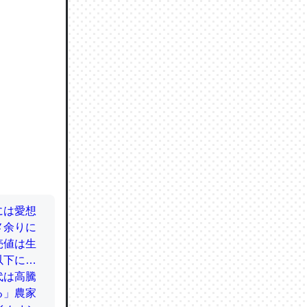
ので貴重
064121
ずっと前
ど分かり
分はエビ