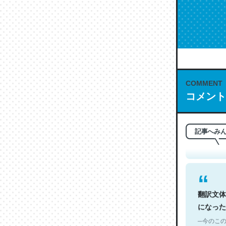
COMMENT
これは名
コメント
もお勧め。自
─今のこの
記事へみ
翻訳文体
になった
─今のこの