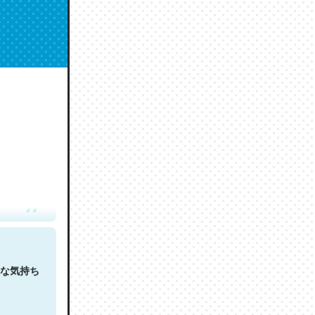
人は原文
な気持ち