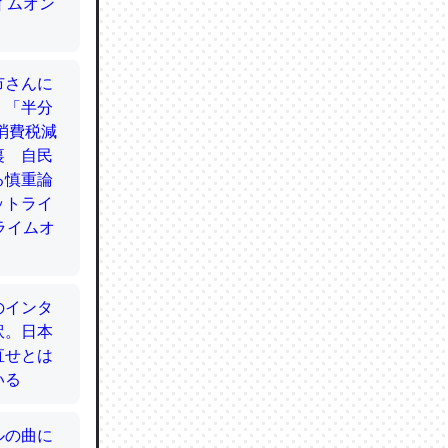
てるので
使わずキ
…。腹足