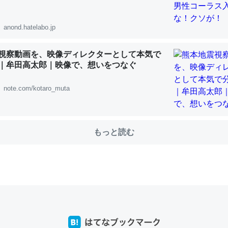
anond.hatelabo.jp
choを実家に置いて４年。でたまに覗いてる。ぼちぼちRingも置こう
、Googleマップで位置情報を共有してる。電池残量や充電中かが分か
視察動画を、映像ディレクターとして本気で
きてるなって分かる。
｜牟田高太郎｜映像で、想いをつなぐ
INEするくらいだった遠方の父67歳と僕。ITツール導入でコミュニケーションが劇
ni by LIFULL介護
note.com/kotaro_muta
もっと読む
じ理由でEcho Show 8を設定中でした。PrimeとかSpotifyを支払
生で親と会える残り時間を日数にすると1週間とかの人が多いそうだけ
00倍以上に伸ばす効果があるはず……
INEするくらいだった遠方の父67歳と僕。ITツール導入でコミュニケーションが劇
ni by LIFULL介護