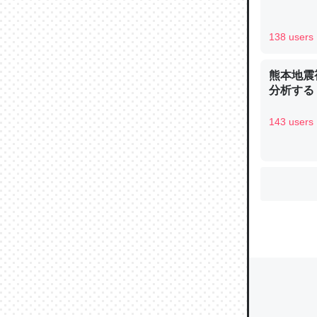
138 users
ウチもE
中。あと
熊本地震
れ見て生
分析する
─たまにL
た｜tayori
143 users
ちょうど同
きる。一
を実質1
─たまにL
た｜tayori