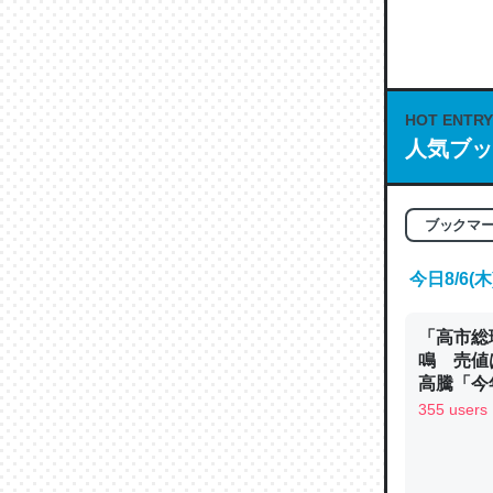
何気にC
な良記事。/続
─GPTの仕
HOT ENTRY
人気ブッ
これは良
ブックマ
の伏線」
やすく強
今日8/6
─GPTの仕
「高市総
鳴 売値
高騰「今
ン
355 users
昆虫って
の600