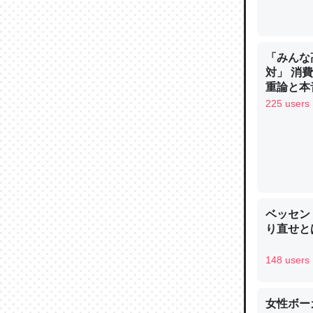
─ニュース
「みんな
対」 消
重論と本
論文では
イン
225 users
は」とあ
チンを強
─ニュース
ベッセン
り直せと
これを元
類だと殻
148 users
─ニュース
女性ボー