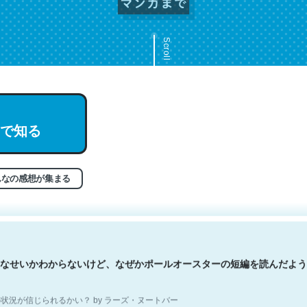
Scroll
文。彼はとてもクレバーなんだろうなと凄く思う。英語少しでも読める
で知る
分はこの流れ好き。Let’s Fucking Go. Then Covid hit. Shit.
状況が信じられるかい？ by ラーズ・ヌートバー
んなの感想が集まる
なせいかわからないけど、なぜかポールオースターの短編を読んだよう
状況が信じられるかい？ by ラーズ・ヌートバー