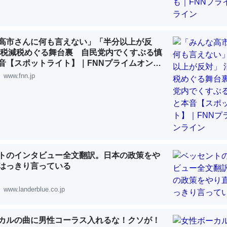
 :: 【研究発表】昆虫学の大問題＝「昆虫はなぜ海にいないのか」に関する新仮説
高市さんに何も言えない」「半分以上が反
費税減税めぐる舞台裏 自民党内でくすぶる慎
音【スポットライト】｜FNNプライムオンラ
「淡水はカルシウムも酸素も不足してて両方に不利だから両方が拮抗し
www.fnn.jp
って面白い。海にいる鋏角類（カブトガニ・ウミグモ）はカルシウムを
化してる筈だが、酵素が違うのか？
 :: 【研究発表】昆虫学の大問題＝「昆虫はなぜ海にいないのか」に関する新仮説
トのインタビュー全文翻訳。日本の政策をや
はっきり言っている
に考えるとカルシウムを大量に使う脊椎動物と貝類は苦労してるんだな
を無くしてナメクジになったり努力してるし。
www.landerblue.co.jp
 :: 【研究発表】昆虫学の大問題＝「昆虫はなぜ海にいないのか」に関する新仮説
カルの曲に男性コーラス入れるな！クソが！