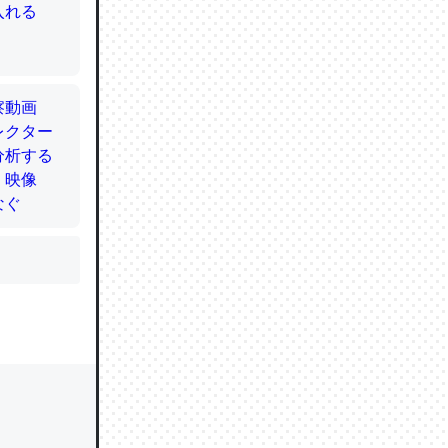
かと画策
るのでこ
的に変化し
う孝行もで
ど、それ
的に変化し