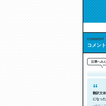
COMMENT
コメント
これは名
もお勧め。自
─今のこの
記事へみ
翻訳文体
になった
─今のこの