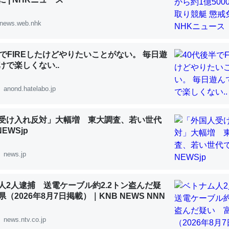
 :: 【研究発表】昆虫学の大問題＝「昆虫はなぜ海にいないのか」に関する新仮説
news.web.nhk
半でFIREしたけどやりたいことがない。 毎日遊
けで楽しくない..
「淡水はカルシウムも酸素も不足してて両方に不利だから両方が拮抗し
って面白い。海にいる鋏角類（カブトガニ・ウミグモ）はカルシウムを
anond.hatelabo.jp
化してる筈だが、酵素が違うのか？
 :: 【研究発表】昆虫学の大問題＝「昆虫はなぜ海にいないのか」に関する新仮説
受け入れ反対」大幅増 東大調査、若い世代
NEWSjp
news.jp
に考えるとカルシウムを大量に使う脊椎動物と貝類は苦労してるんだな
人2人逮捕 送電ケーブル約2.2トン盗んだ疑
を無くしてナメクジになったり努力してるし。
（2026年8月7日掲載）｜KNB NEWS NNN
 :: 【研究発表】昆虫学の大問題＝「昆虫はなぜ海にいないのか」に関する新仮説
news.ntv.co.jp