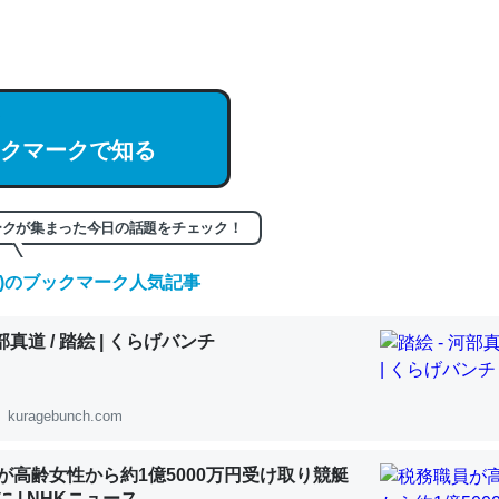
hatGPTの仕組み、特に「トークン」について解説してる記事が少ない
編来た https://isobe324649.hatenablog.com/entry/2023/03/27/
組みと限界についての考察（１） - conceptualization
クマークで知る
記事。32768トークンだと英語小説100ページ分くらい。小説でいう「
ークが集まった今日の話題をチェック！
は回収されないけど、短期記憶というには多い分量。進化すればするほ
くなりそう
(土)のブックマーク人気記事
組みと限界についての考察（１） - conceptualization
河部真道 / 踏絵 | くらげバンチ
kuragebunch.com
カルシウム少ないのか。知らんかった。調べたらコオロギのカルシウム
が高齢女性から約1億5000万円受け取り競艇
分の1程度。
 | NHKニュース