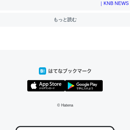
もっと読む
choを実家に置いて４年。でたまに覗いてる。ぼちぼちRingも置こう
、Googleマップで位置情報を共有してる。電池残量や充電中かが分か
きてるなって分かる。
INEするくらいだった遠方の父67歳と僕。ITツール導入でコミュニケーションが劇
ni by LIFULL介護
じ理由でEcho Show 8を設定中でした。PrimeとかSpotifyを支払
生で親と会える残り時間を日数にすると1週間とかの人が多いそうだけ
00倍以上に伸ばす効果があるはず……
© Hatena
INEするくらいだった遠方の父67歳と僕。ITツール導入でコミュニケーションが劇
ni by LIFULL介護