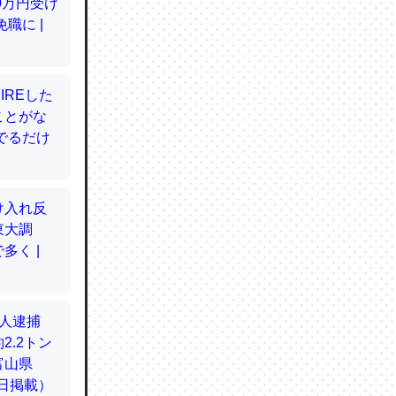
てるので
使わずキ
…。腹足