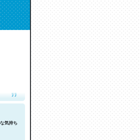
人は原文
な気持ち