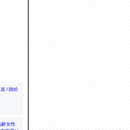
ので貴重
064121
ずっと前
ど分かり
分はエビ