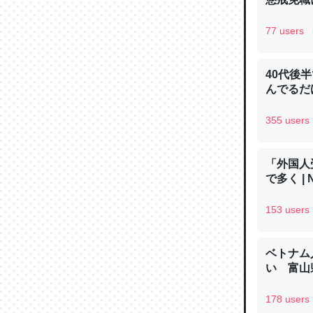
─ニュース
77 users
40代後
んでるだ
論文では
は」とあ
355 users
チンを強
─ニュース
「外国人
で多く | 
153 users
これを元
ベトナム
類だと殻
い 富山県
─ニュース
178 users