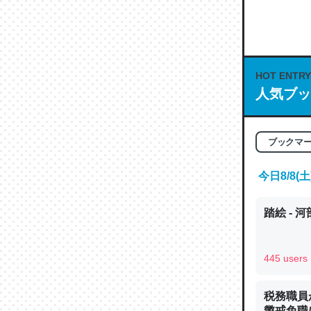
何気にC
な良記事。/続
─GPTの仕
HOT ENTRY
人気ブッ
これは良
ブックマ
の伏線」
やすく強
今日8/8
─GPTの仕
踏絵 - 
445 users
昆虫って
税務職員
の600
懲戒免職に