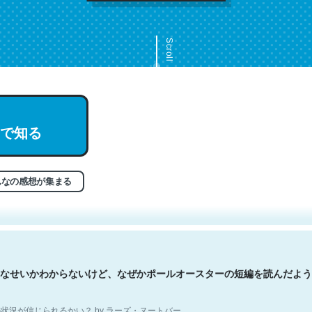
Scroll
で知る
文。彼はとてもクレバーなんだろうなと凄く思う。英語少しでも読める
分はこの流れ好き。Let’s Fucking Go. Then Covid hit. Shit.
状況が信じられるかい？ by ラーズ・ヌートバー
んなの感想が集まる
なせいかわからないけど、なぜかポールオースターの短編を読んだよう
状況が信じられるかい？ by ラーズ・ヌートバー