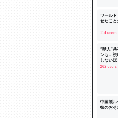
─ニュース
ワールド
せたこと
114 users
論文では
は」とあ
“獣人”
チンを強
ンも…視
─ニュース
しないほ
262 users
これを元
類だと殻
中国製ル
─ニュース
御のおそ