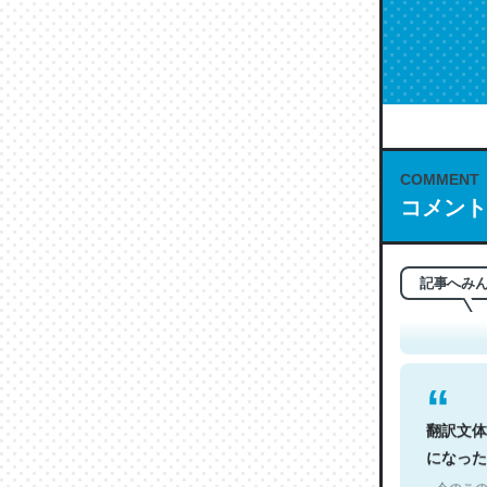
COMMENT
コメント
これは名
もお勧め。自
─今のこの
記事へみ
翻訳文体
になった
─今のこの