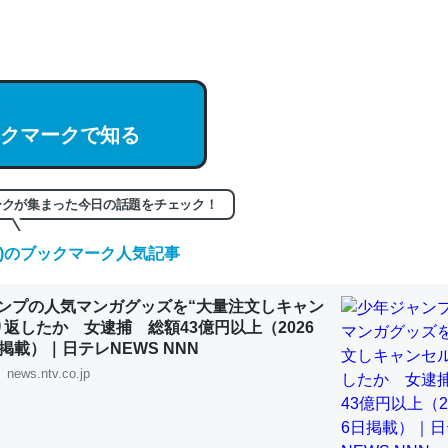
hatGPTの仕組み、特に「トークン」について解説してる記事が少ない
編来た https://isobe324649.hatenablog.com/entry/2023/03/27/
組みと限界についての考察（１） - conceptualization
クマークで知る
記事。32768トークンだと英語小説100ページ分くらい。小説でいう「
ークが集まった今日の話題をチェック！
は回収されないけど、短期記憶というには多い分量。進化すればするほ
くなりそう
(木)のブックマーク人気記事
組みと限界についての考察（１） - conceptualization
ンプの人気マンガグッズを“大量注文しキャン
り返したか 女逮捕 総額43億円以上（2026
掲載）｜日テレNEWS NNN
news.ntv.co.jp
カルシウム少ないのか。知らんかった。調べたらコオロギのカルシウム
分の1程度。