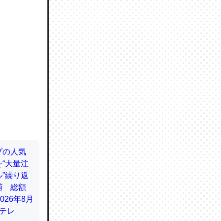
ので貴重
064121
ずっと前
ど分かり
分はエビ