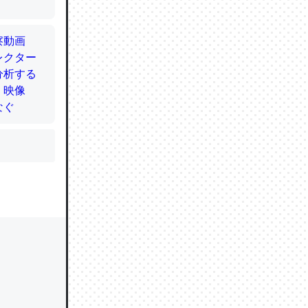
かと画策
るのでこ
的に変化し
う孝行もで
ど、それ
的に変化し