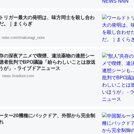
 :: 【研究発表】昆虫学の大問題＝「昆虫はなぜ海にいないのか」に関する新仮説
トリガー最大の発明は、味方同士を殺し合わ
だ。｜まくらぎ
note.com/makuragi_note
「淡水はカルシウムも酸素も不足してて両方に不利だから両方が拮抗し
って面白い。海にいる鋏角類（カブトガニ・ウミグモ）はカルシウムを
共存の深夜アニメで喫煙、違法薬物の連想シー
化してる筈だが、酵素が違うのか？
聴者批判でBPO議論「紛らわしいことは放送
 :: 【研究発表】昆虫学の大問題＝「昆虫はなぜ海にいないのか」に関する新仮説
うが」 - ライブドアニュース
news.livedoor.com
に考えるとカルシウムを大量に使う脊椎動物と貝類は苦労してるんだな
を無くしてナメクジになったり努力してるし。
ーター20機種にバックドア、外部から完全制
 :: 【研究発表】昆虫学の大問題＝「昆虫はなぜ海にいないのか」に関する新仮説
れ