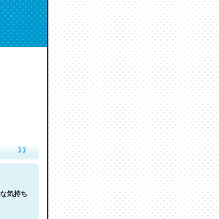
人は原文
な気持ち