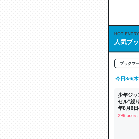
何気にC
な良記事。/続
─GPTの仕
HOT ENTRY
人気ブッ
これは良
ブックマ
の伏線」
やすく強
今日8/6
─GPTの仕
少年ジャ
セル”繰
年8月6日
296 users
昆虫って
の600