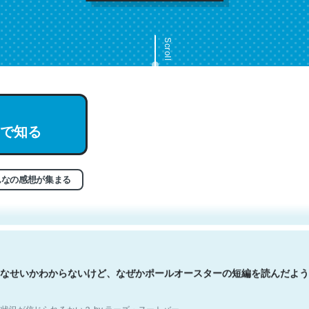
Scroll
で知る
文。彼はとてもクレバーなんだろうなと凄く思う。英語少しでも読める
分はこの流れ好き。Let’s Fucking Go. Then Covid hit. Shit.
状況が信じられるかい？ by ラーズ・ヌートバー
んなの感想が集まる
なせいかわからないけど、なぜかポールオースターの短編を読んだよう
状況が信じられるかい？ by ラーズ・ヌートバー