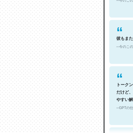
彼もまた
─今のこの
トークン
だけど、
やすい解
─GPTの仕