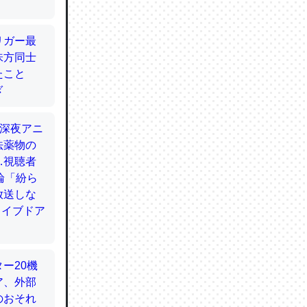
てるので
使わずキ
…。腹足