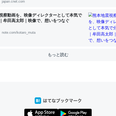
japan.cnet.com
視察動画を、映像ディレクターとして本気で
｜牟田高太郎｜映像で、想いをつなぐ
choを実家に置いて４年。でたまに覗いてる。ぼちぼちRingも置こう
、Googleマップで位置情報を共有してる。電池残量や充電中かが分か
note.com/kotaro_muta
きてるなって分かる。
INEするくらいだった遠方の父67歳と僕。ITツール導入でコミュニケーションが劇
ni by LIFULL介護
もっと読む
じ理由でEcho Show 8を設定中でした。PrimeとかSpotifyを支払
生で親と会える残り時間を日数にすると1週間とかの人が多いそうだけ
00倍以上に伸ばす効果があるはず……
INEするくらいだった遠方の父67歳と僕。ITツール導入でコミュニケーションが劇
ni by LIFULL介護