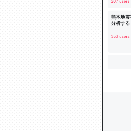
207 users
熊本地震
分析する
ウチもE
中。あと
353 users
れ見て生
─たまにL
た｜tayori
ちょうど同
きる。一
を実質1
─たまにL
た｜tayori