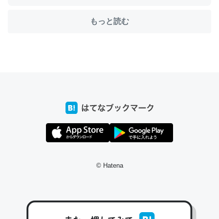
もっと読む
ちょうど同じ理由でEcho Show 8を設定中でした。Prime
とかSpotifyを支払う孝行もできる。一生で親と会える残
り時間を日数にすると1週間とかの人が多いそうだけど、
それを実質100倍以上に伸ばす効果があるはず……
─たまにLINEするくらいだった遠方の父67歳と僕。ITツール導入で
コミュニケーションが劇的に変化した｜tayorini by LIFULL介護
私も3年前ぐらいに祖母の家に設置した。ポケットWifiみ
© Hatena
たいなのでネット環境作ったけどAlexaしか使わないので
回線代ほとんどかからないですよ。参考：
https://toyoshi.hatenablog.com/entry/2019/05/15/1805
34