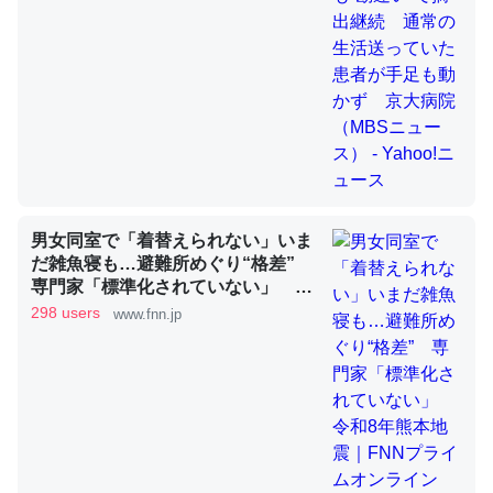
これを元に考えるとカルシウムを大量に使う脊椎動物と貝
類は苦労してるんだな…。腹足類だと殻を無くしてナメク
ジになったり努力してるし。
─ニュース :: 【研究発表】昆虫学の大問題＝「昆虫はなぜ海にいな
いのか」に関する新仮説
男女同室で「着替えられない」いま
だ雑魚寝も…避難所めぐり“格差”
専門家「標準化されていない」 令
和8年熊本地震｜FNNプライムオン
298 users
www.fnn.jp
ウチもEchoを実家に置いて４年。でたまに覗いてる。ぼ
ライン
ちぼちRingも置こうかと画策中。あと、Googleマップで
位置情報を共有してる。電池残量や充電中かが分かるので
これ見て生きてるなって分かる。
─たまにLINEするくらいだった遠方の父67歳と僕。ITツール導入で
コミュニケーションが劇的に変化した｜tayorini by LIFULL介護