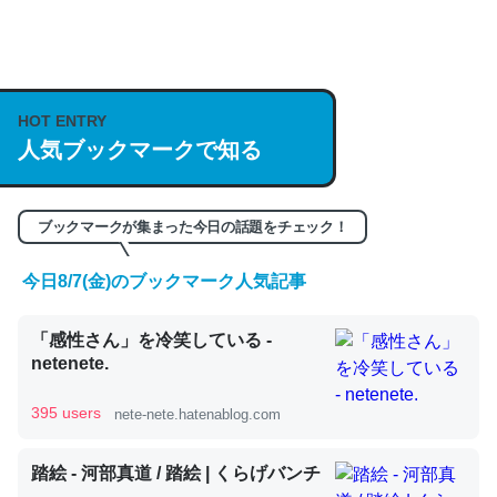
何気にChatGPTの仕組み、特に「トークン」について解
説してる記事が少ないので貴重な良記事。/続編来た
https://isobe324649.hatenablog.com/entry/2023/03/27
HOT ENTRY
/064121
人気ブックマークで知る
─GPTの仕組みと限界についての考察（１） - conceptualization
ブックマークが集まった今日の話題をチェック！
今日8/7(金)のブックマーク人気記事
これは良記事。32768トークンだと英語小説100ページ分
「感性さん」を冷笑している -
くらい。小説でいう「ずっと前の伏線」は回収されないけ
netenete.
ど、短期記憶というには多い分量。進化すればするほど分
かりやすく強くなりそう
395 users
nete-nete.hatenablog.com
─GPTの仕組みと限界についての考察（１） - conceptualization
踏絵 - 河部真道 / 踏絵 | くらげバンチ