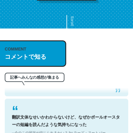
Scroll
COMMENT
これは名文。彼はとてもクレバーなんだろうなと凄く思
コメントで知る
う。英語少しでも読める人は原文もお勧め。自分はこの流
れ好き。Let’s Fucking Go. Then Covid hit. Shit.
─今のこの状況が信じられるかい？ by ラーズ・ヌートバー
記事へみんなの感想が集まる
翻訳文体なせいかわからないけど、なぜかポールオースタ
ーの短編を読んだような気持ちになった
─今のこの状況が信じられるかい？ by ラーズ・ヌートバー