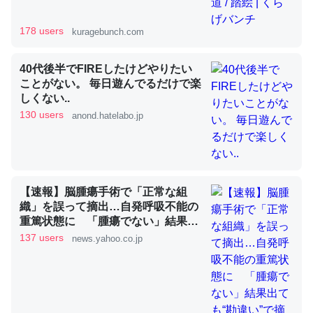
178 users
kuragebunch.com
昆虫ってカルシウム少ないのか。知らんかった。調べたら
コオロギのカルシウム分はエビの600分の1程度。
40代後半でFIREしたけどやりたい
ことがない。 毎日遊んでるだけで楽
─ニュース :: 【研究発表】昆虫学の大問題＝「昆虫はなぜ海にいな
いのか」に関する新仮説
しくない..
130 users
anond.hatelabo.jp
論文では「淡水はカルシウムも酸素も不足してて両方に不
【速報】脳腫瘍手術で「正常な組
利だから両方が拮抗してるのでは」とあって面白い。海に
織」を誤って摘出…自発呼吸不能の
重篤状態に 「腫瘍でない」結果出
いる鋏角類（カブトガニ・ウミグモ）はカルシウムを使わ
ても“勘違い”で摘出継続 通常の生
137 users
news.yahoo.co.jp
ずキチンを強化してる筈だが、酵素が違うのか？
活送っていた患者が手足も動かず
─ニュース :: 【研究発表】昆虫学の大問題＝「昆虫はなぜ海にいな
京大病院（MBSニュース） -
いのか」に関する新仮説
Yahoo!ニュース