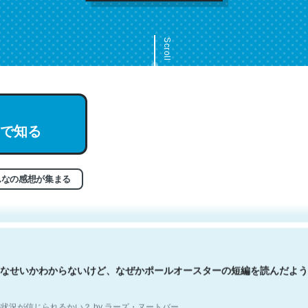
Scroll
で知る
文。彼はとてもクレバーなんだろうなと凄く思う。英語少しでも読める
分はこの流れ好き。Let’s Fucking Go. Then Covid hit. Shit.
状況が信じられるかい？ by ラーズ・ヌートバー
んなの感想が集まる
なせいかわからないけど、なぜかポールオースターの短編を読んだよう
状況が信じられるかい？ by ラーズ・ヌートバー