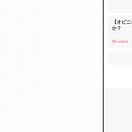
【オピニ
ウチもE
か？
中。あと
れ見て生
96 users
─たまにL
た｜tayori
ちょうど同
きる。一
を実質1
─たまにL
た｜tayori