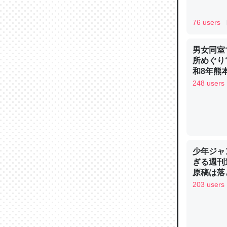
─ニュース
76 users
男女同室
所めぐり
論文では
和8年熊
は」とあ
248 users
チンを強
─ニュース
少年ジャ
ぎる週刊
原稿は落
これを元
203 users
類だと殻
─ニュース