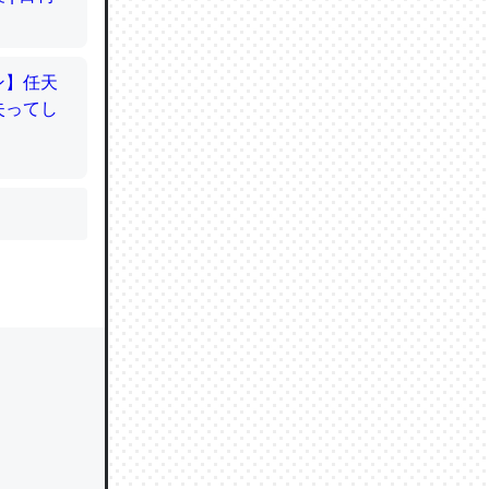
かと画策
るのでこ
的に変化し
う孝行もで
ど、それ
的に変化し