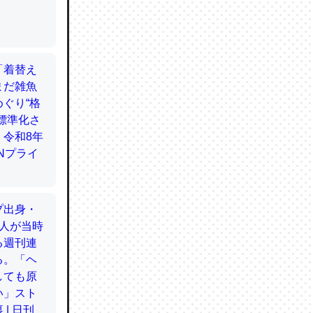
てるので
使わずキ
…。腹足