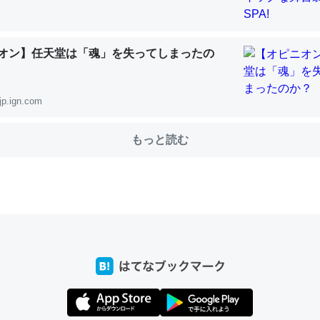
オン】任天堂は「魂」を失ってしまったの
choを実家に置いて４年。でたまに覗いてる。ぼちぼちRingも置こう
、Googleマップで位置情報を共有してる。電池残量や充電中かが分か
きてるなって分かる。
jp.ign.com
INEするくらいだった遠方の父67歳と僕。ITツール導入でコミュニケーションが劇
ni by LIFULL介護
もっと読む
じ理由でEcho Show 8を設定中でした。PrimeとかSpotifyを支払
生で親と会える残り時間を日数にすると1週間とかの人が多いそうだけ
00倍以上に伸ばす効果があるはず……
INEするくらいだった遠方の父67歳と僕。ITツール導入でコミュニケーションが劇
ni by LIFULL介護