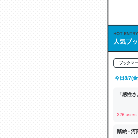
何気にC
な良記事。/続
─GPTの仕
HOT ENTRY
人気ブッ
これは良
ブックマ
の伏線」
やすく強
今日8/7
─GPTの仕
「感性さん
326 users
昆虫って
踏絵 - 
の600