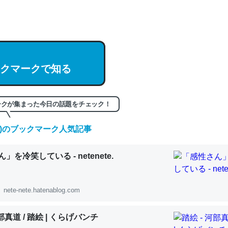
hatGPTの仕組み、特に「トークン」について解説してる記事が少ない
編来た https://isobe324649.hatenablog.com/entry/2023/03/27/
組みと限界についての考察（１） - conceptualization
クマークで知る
記事。32768トークンだと英語小説100ページ分くらい。小説でいう「
ークが集まった今日の話題をチェック！
は回収されないけど、短期記憶というには多い分量。進化すればするほ
くなりそう
(金)のブックマーク人気記事
組みと限界についての考察（１） - conceptualization
」を冷笑している - netenete.
nete-nete.hatenablog.com
カルシウム少ないのか。知らんかった。調べたらコオロギのカルシウム
河部真道 / 踏絵 | くらげバンチ
分の1程度。