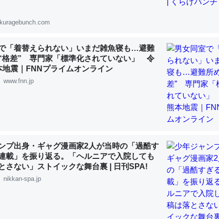
 :: 【研究発表】昆虫学の大問題＝「昆虫はなぜ海にいないのか」に関する新仮説
kuragebunch.com
で「着替えられない」いまだ雑魚寝も…避難
“格差” 専門家「標準化されていない」 令
「淡水はカルシウムも酸素も不足してて両方に不利だから両方が拮抗し
本地震｜FNNプライムオンライン
って面白い。海にいる鋏角類（カブトガニ・ウミグモ）はカルシウムを
www.fnn.jp
化してる筈だが、酵素が違うのか？
 :: 【研究発表】昆虫学の大問題＝「昆虫はなぜ海にいないのか」に関する新仮説
ンプ出身・ギャグ漫画家2人が当時の「過酷す
連載」を振り返る。「ヘルニアで入院しても
とさない」ストイックな舞台裏 | 日刊SPA!
に考えるとカルシウムを大量に使う脊椎動物と貝類は苦労してるんだな
nikkan-spa.jp
を無くしてナメクジになったり努力してるし。
 :: 【研究発表】昆虫学の大問題＝「昆虫はなぜ海にいないのか」に関する新仮説