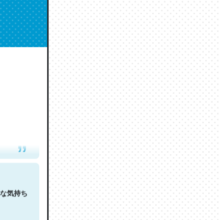
人は原文
な気持ち