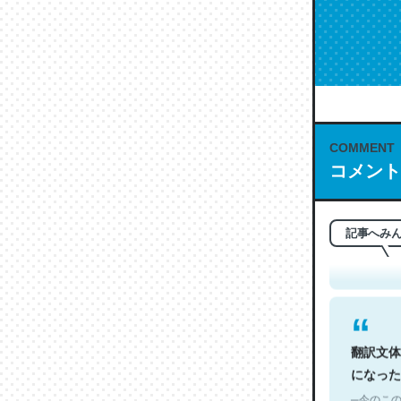
COMMENT
コメント
これは名
もお勧め。自
─今のこの
記事へみ
翻訳文体
になった
─今のこの