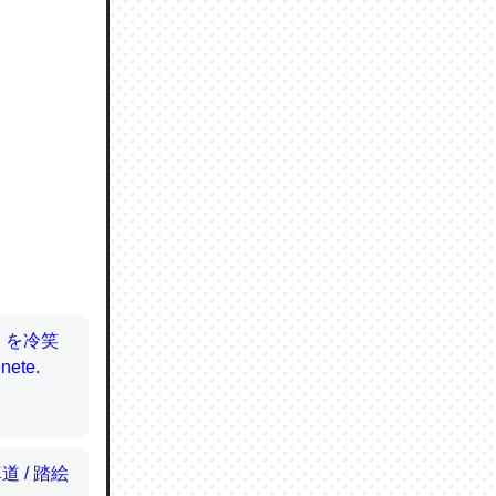
ので貴重
064121
ずっと前
ど分かり
分はエビ