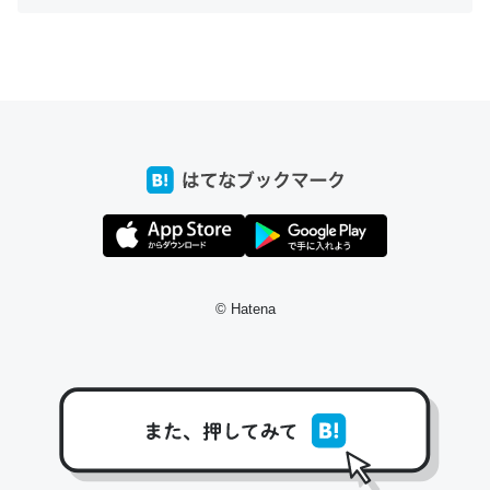
ちょうど同じ理由でEcho Show 8を設定中でした。Prime
とかSpotifyを支払う孝行もできる。一生で親と会える残
り時間を日数にすると1週間とかの人が多いそうだけど、
それを実質100倍以上に伸ばす効果があるはず……
─たまにLINEするくらいだった遠方の父67歳と僕。ITツール導入で
コミュニケーションが劇的に変化した｜tayorini by LIFULL介護
© Hatena
私も3年前ぐらいに祖母の家に設置した。ポケットWifiみ
たいなのでネット環境作ったけどAlexaしか使わないので
回線代ほとんどかからないですよ。参考：
https://toyoshi.hatenablog.com/entry/2019/05/15/1805
34