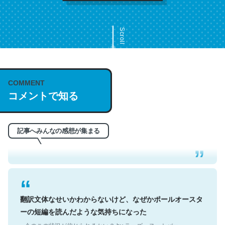
Scroll
COMMENT
これは名文。彼はとてもクレバーなんだろうなと凄く思
コメントで知る
う。英語少しでも読める人は原文もお勧め。自分はこの流
れ好き。Let’s Fucking Go. Then Covid hit. Shit.
─今のこの状況が信じられるかい？ by ラーズ・ヌートバー
記事へみんなの感想が集まる
翻訳文体なせいかわからないけど、なぜかポールオースタ
ーの短編を読んだような気持ちになった
─今のこの状況が信じられるかい？ by ラーズ・ヌートバー