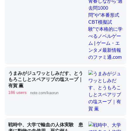
昆虫ってカルシウム少ないのか。知らんかった。調べたら
コオロギのカルシウム分はエビの600分の1程度。
─ニュース :: 【研究発表】昆虫学の大問題＝「昆虫はなぜ海にいな
いのか」に関する新仮説
うまみがジュワッとしみだす、とう
論文では「淡水はカルシウムも酸素も不足してて両方に不
もろこしとスペアリブの塩スープ｜
有賀 薫
利だから両方が拮抗してるのでは」とあって面白い。海に
186 users
note.com/kaorun
いる鋏角類（カブトガニ・ウミグモ）はカルシウムを使わ
ずキチンを強化してる筈だが、酵素が違うのか？
─ニュース :: 【研究発表】昆虫学の大問題＝「昆虫はなぜ海にいな
いのか」に関する新仮説
戦時中、大学で輸血の人体実験 患
者に動物の血使用、死亡例も