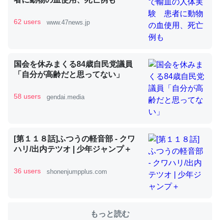
62 users
www.47news.jp
これを元に考えるとカルシウムを大量に使う脊椎動物と貝
類は苦労してるんだな…。腹足類だと殻を無くしてナメク
ジになったり努力してるし。
国会を休みまくる84歳自民党議員
─ニュース :: 【研究発表】昆虫学の大問題＝「昆虫はなぜ海にいな
「自分が高齢だと思ってない」
いのか」に関する新仮説
58 users
gendai.media
[第１１８話]ふつうの軽音部 - クワ
ウチもEchoを実家に置いて４年。でたまに覗いてる。ぼ
ハリ/出内テツオ | 少年ジャンプ＋
ちぼちRingも置こうかと画策中。あと、Googleマップで
位置情報を共有してる。電池残量や充電中かが分かるので
36 users
shonenjumpplus.com
これ見て生きてるなって分かる。
─たまにLINEするくらいだった遠方の父67歳と僕。ITツール導入で
コミュニケーションが劇的に変化した｜tayorini by LIFULL介護
もっと読む