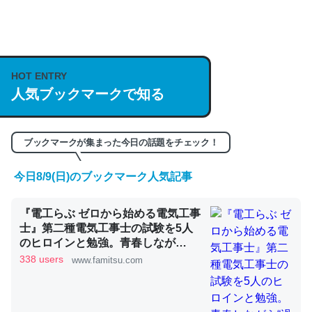
何気にChatGPTの仕組み、特に「トークン」について解
説してる記事が少ないので貴重な良記事。/続編来た
HOT ENTRY
https://isobe324649.hatenablog.com/entry/2023/03/27
人気ブックマークで知る
/064121
─GPTの仕組みと限界についての考察（１） - conceptualization
ブックマークが集まった今日の話題をチェック！
今日8/9(日)のブックマーク人気記事
これは良記事。32768トークンだと英語小説100ページ分
『電工らぶ ゼロから始める電気工事
くらい。小説でいう「ずっと前の伏線」は回収されないけ
士』第二種電気工事士の試験を5人
ど、短期記憶というには多い分量。進化すればするほど分
のヒロインと勉強。青春しなが
かりやすく強くなりそう
ら“過去問1000問”や“本番形式CBT
338 users
www.famitsu.com
模擬試験”で本格的に学べるノベル
─GPTの仕組みと限界についての考察（１） - conceptualization
ゲーム | ゲーム・エンタメ最新情報
のファミ通.com