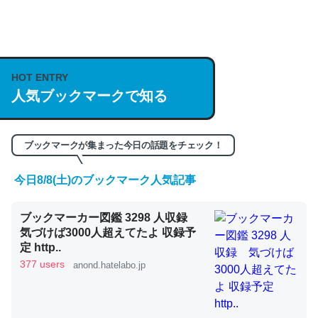
─GPTの仕組みと限界についての考察（１） - conceptualization
HOT ENTRY
人気ブックマークで知る
これは良記事。32768トークンだと英語小説100ページ分
くらい。小説でいう「ずっと前の伏線」は回収されないけ
ど、短期記憶というには多い分量。進化すればするほど分
ブックマークが集まった今日の話題をチェック！
かりやすく強くなりそう
─GPTの仕組みと限界についての考察（１） - conceptualization
今日8/8(土)のブックマーク人気記事
ブックマーカー図鑑 3298 人収録
気づけば3000人超えてたよ 収録予
定 http..
昆虫ってカルシウム少ないのか。知らんかった。調べたら
377 users
anond.hatelabo.jp
コオロギのカルシウム分はエビの600分の1程度。
─ニュース :: 【研究発表】昆虫学の大問題＝「昆虫はなぜ海にいな
いのか」に関する新仮説