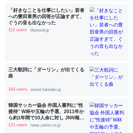
「好きなことを仕事にしたい」若者
への豊田章男の回答が正論すぎて、
ぐうの音も出なかった
112 users
diamond.jp
論文では「淡水はカルシウムも酸素も不足してて両方に不
利だから両方が拮抗してるのでは」とあって面白い。海に
いる鋏角類（カブトガニ・ウミグモ）はカルシウムを使わ
ずキチンを強化してる筈だが、酵素が違うのか？
─ニュース :: 【研究発表】昆虫学の大問題＝「昆虫はなぜ海にいな
いのか」に関する新仮説
三大歌詞に「ダーリン」が出てくる
曲
165 users
anond.hatelabo.jp
韓国サッカー協会 外国人審判に“性
これを元に考えるとカルシウムを大量に使う脊椎動物と貝
接待” W杯や五輪の予選、2011年か
類は苦労してるんだな…。腹足類だと殻を無くしてナメク
ら約1年間で10人余に対し JNN報告
ジになったり努力してるし。
書入手（TBS NEWS DIG Powered
121 users
news.yahoo.co.jp
by JNN） - Yahoo!ニュース
─ニュース :: 【研究発表】昆虫学の大問題＝「昆虫はなぜ海にいな