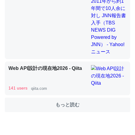
いのか」に関する新仮説
ウチもEchoを実家に置いて４年。でたまに覗いてる。ぼ
ちぼちRingも置こうかと画策中。あと、Googleマップで
位置情報を共有してる。電池残量や充電中かが分かるので
これ見て生きてるなって分かる。
Web API設計の現在地2026 - Qiita
─たまにLINEするくらいだった遠方の父67歳と僕。ITツール導入で
コミュニケーションが劇的に変化した｜tayorini by LIFULL介護
141 users
qiita.com
もっと読む
ちょうど同じ理由でEcho Show 8を設定中でした。Prime
とかSpotifyを支払う孝行もできる。一生で親と会える残
り時間を日数にすると1週間とかの人が多いそうだけど、