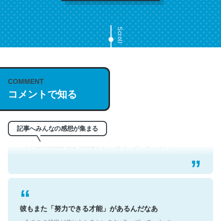
これは名文。彼はとてもクレバーなんだろうなと凄く思
う。英語少しでも読める人は原文もお勧め。自分はこの流
Scroll
れ好き。Let’s Fucking Go. Then Covid hit. Shit.
─今のこの状況が信じられるかい？ by ラーズ・ヌートバー
COMMENT
コメントで知る
翻訳文体なせいかわからないけど、なぜかポールオースタ
ーの短編を読んだような気持ちになった
記事へみんなの感想が集まる
─今のこの状況が信じられるかい？ by ラーズ・ヌートバー
彼もまた「努力できる才能」があるんだなあ
─今のこの状況が信じられるかい？ by ラーズ・ヌートバー