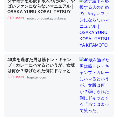
女子選手を応援する人のための、や
ばいファンにならないマニュアル｜
OSAKA YURU KOSAL:TETSUYA
これを元に考えるとカルシウムを大量に使う脊椎動物と貝
KITAMOTO
310 users
note.com/osakayurukosal
類は苦労してるんだな…。腹足類だと殻を無くしてナメク
ジになったり努力してるし。
─ニュース :: 【研究発表】昆虫学の大問題＝「昆虫はなぜ海にいな
いのか」に関する新仮説
40歳を過ぎた男は筋トレ・キャン
プ・カレーにハマるというが、女版
は何か？挙げられた例にドキッとす
ウチもEchoを実家に置いて４年。でたまに覗いてる。ぼ
る「当てはまって笑った」
280 users
togetter.com
ちぼちRingも置こうかと画策中。あと、Googleマップで
位置情報を共有してる。電池残量や充電中かが分かるので
これ見て生きてるなって分かる。
─たまにLINEするくらいだった遠方の父67歳と僕。ITツール導入で
コミュニケーションが劇的に変化した｜tayorini by LIFULL介護