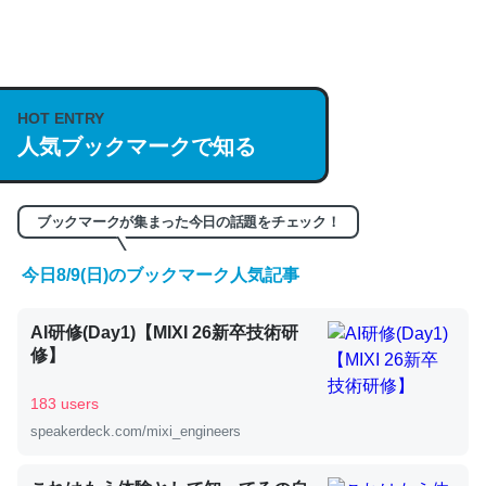
何気にChatGPTの仕組み、特に「トークン」について解
説してる記事が少ないので貴重な良記事。/続編来た
https://isobe324649.hatenablog.com/entry/2023/03/27
HOT ENTRY
/064121
人気ブックマークで知る
─GPTの仕組みと限界についての考察（１） - conceptualization
ブックマークが集まった今日の話題をチェック！
今日8/9(日)のブックマーク人気記事
これは良記事。32768トークンだと英語小説100ページ分
AI研修(Day1)【MIXI 26新卒技術研
くらい。小説でいう「ずっと前の伏線」は回収されないけ
修】
ど、短期記憶というには多い分量。進化すればするほど分
かりやすく強くなりそう
183 users
─GPTの仕組みと限界についての考察（１） - conceptualization
speakerdeck.com/mixi_engineers