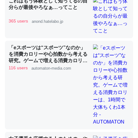
これはもう体験として知ってるの自
分らが最後やろなぁ…ってこと
365 users
anond.hatelabo.jp
昆虫ってカルシウム少ないのか。知らんかった。調べたら
コオロギのカルシウム分はエビの600分の1程度。
─ニュース :: 【研究発表】昆虫学の大問題＝「昆虫はなぜ海にいな
いのか」に関する新仮説
「eスポーツは“スポーツ”なのか」
を消費カロリーや心拍数から考える
研究。ゲームで増える消費カロリー
は、1時間で大体ちくわ1本分 -
116 users
automaton-media.com
AUTOMATON
論文では「淡水はカルシウムも酸素も不足してて両方に不
利だから両方が拮抗してるのでは」とあって面白い。海に
いる鋏角類（カブトガニ・ウミグモ）はカルシウムを使わ
ずキチンを強化してる筈だが、酵素が違うのか？
─ニュース :: 【研究発表】昆虫学の大問題＝「昆虫はなぜ海にいな
いのか」に関する新仮説