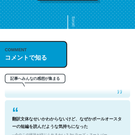
Scroll
COMMENT
これは名文。彼はとてもクレバーなんだろうなと凄く思
コメントで知る
う。英語少しでも読める人は原文もお勧め。自分はこの流
れ好き。Let’s Fucking Go. Then Covid hit. Shit.
─今のこの状況が信じられるかい？ by ラーズ・ヌートバー
記事へみんなの感想が集まる
翻訳文体なせいかわからないけど、なぜかポールオースタ
ーの短編を読んだような気持ちになった
─今のこの状況が信じられるかい？ by ラーズ・ヌートバー