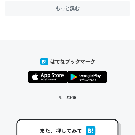
もっと読む
ちょうど同じ理由でEcho Show 8を設定中でした。Prime
とかSpotifyを支払う孝行もできる。一生で親と会える残
り時間を日数にすると1週間とかの人が多いそうだけど、
それを実質100倍以上に伸ばす効果があるはず……
─たまにLINEするくらいだった遠方の父67歳と僕。ITツール導入で
コミュニケーションが劇的に変化した｜tayorini by LIFULL介護
© Hatena
私も3年前ぐらいに祖母の家に設置した。ポケットWifiみ
たいなのでネット環境作ったけどAlexaしか使わないので
回線代ほとんどかからないですよ。参考：
https://toyoshi.hatenablog.com/entry/2019/05/15/1805
34