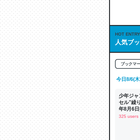
何気にC
な良記事。/続
─GPTの仕
HOT ENTRY
人気ブッ
これは良
ブックマ
の伏線」
今日8/6
やすく強
─GPTの仕
少年ジャ
セル”繰
年8月6日
325 users
昆虫って
の600