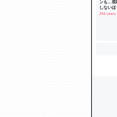
ンも…視
しないほ
284 users
ウチもE
中。あと
れ見て生
─たまにL
た｜tayori
ちょうど同
きる。一
を実質1
─たまにL
た｜tayori