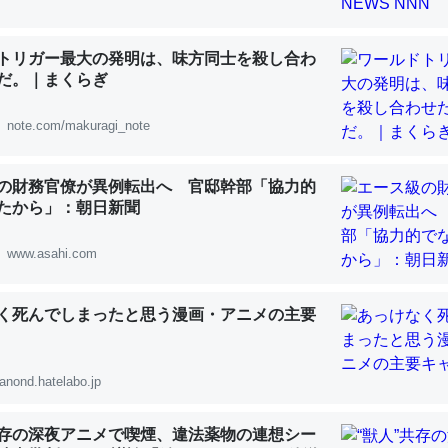
 :: 【研究発表】昆虫学の大問題＝「昆虫はなぜ海にいないのか」に関する新仮説
トリガー最大の発明は、味方同士を殺し合わ
だ。｜まくらぎ
note.com/makuragi_note
「淡水はカルシウムも酸素も不足してて両方に不利だから両方が拮抗し
って面白い。海にいる鋏角類（カブトガニ・ウミグモ）はカルシウムを
の財務官僚が異例転出へ 官邸幹部「協力的
化してる筈だが、酵素が違うのか？
たから」：朝日新聞
 :: 【研究発表】昆虫学の大問題＝「昆虫はなぜ海にいないのか」に関する新仮説
www.asahi.com
く死んでしまったと思う漫画・アニメの主要
に考えるとカルシウムを大量に使う脊椎動物と貝類は苦労してるんだな
を無くしてナメクジになったり努力してるし。
anond.hatelabo.jp
 :: 【研究発表】昆虫学の大問題＝「昆虫はなぜ海にいないのか」に関する新仮説
共存の深夜アニメで喫煙、違法薬物の連想シー