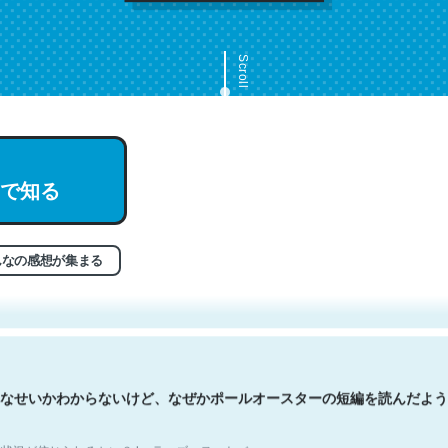
Scroll
で知る
文。彼はとてもクレバーなんだろうなと凄く思う。英語少しでも読める
分はこの流れ好き。Let’s Fucking Go. Then Covid hit. Shit.
状況が信じられるかい？ by ラーズ・ヌートバー
んなの感想が集まる
なせいかわからないけど、なぜかポールオースターの短編を読んだよう
状況が信じられるかい？ by ラーズ・ヌートバー