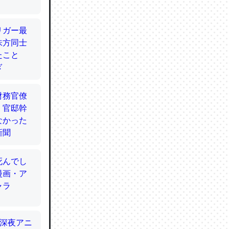
てるので
使わずキ
…。腹足