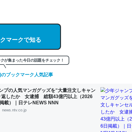
hatGPTの仕組み、特に「トークン」について解説してる記事が少ない
編来た https://isobe324649.hatenablog.com/entry/2023/03/27/
組みと限界についての考察（１） - conceptualization
クマークで知る
記事。32768トークンだと英語小説100ページ分くらい。小説でいう「
ークが集まった今日の話題をチェック！
は回収されないけど、短期記憶というには多い分量。進化すればするほ
(木)のブックマーク人気記事
くなりそう
組みと限界についての考察（１） - conceptualization
ンプの人気マンガグッズを“大量注文しキャン
り返したか 女逮捕 総額43億円以上（2026
掲載）｜日テレNEWS NNN
news.ntv.co.jp
カルシウム少ないのか。知らんかった。調べたらコオロギのカルシウム
分の1程度。