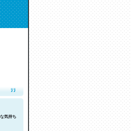
人は原文
な気持ち