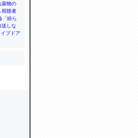
かと画策
るのでこ
的に変化し
う孝行もで
ど、それ
的に変化し