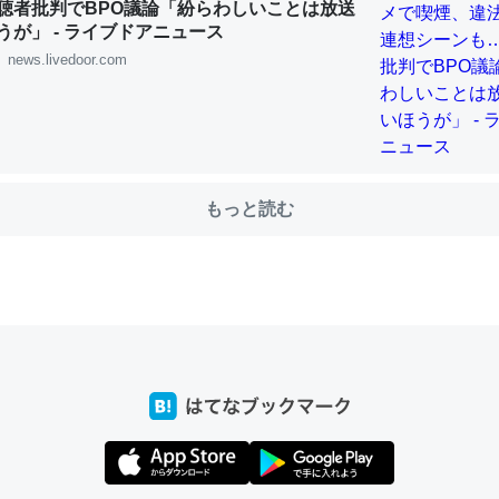
聴者批判でBPO議論「紛らわしいことは放送
うが」 - ライブドアニュース
news.livedoor.com
choを実家に置いて４年。でたまに覗いてる。ぼちぼちRingも置こう
、Googleマップで位置情報を共有してる。電池残量や充電中かが分か
きてるなって分かる。
INEするくらいだった遠方の父67歳と僕。ITツール導入でコミュニケーションが劇
ni by LIFULL介護
もっと読む
じ理由でEcho Show 8を設定中でした。PrimeとかSpotifyを支払
生で親と会える残り時間を日数にすると1週間とかの人が多いそうだけ
00倍以上に伸ばす効果があるはず……
INEするくらいだった遠方の父67歳と僕。ITツール導入でコミュニケーションが劇
ni by LIFULL介護