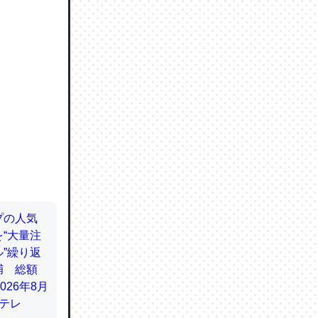
ので貴重
064121
ずっと前
ど分かり
分はエビ