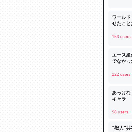
─ニュース
ワールド
せたこと
153 users
論文では
は」とあ
エース級
チンを強
でなかっ
─ニュース
122 users
あっけな
キャラ
これを元
類だと殻
98 users
─ニュース
“獣人”