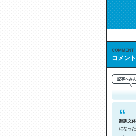
COMMENT
コメント
これは名
もお勧め。自
─今のこの
記事へみ
翻訳文体
になった
─今のこの