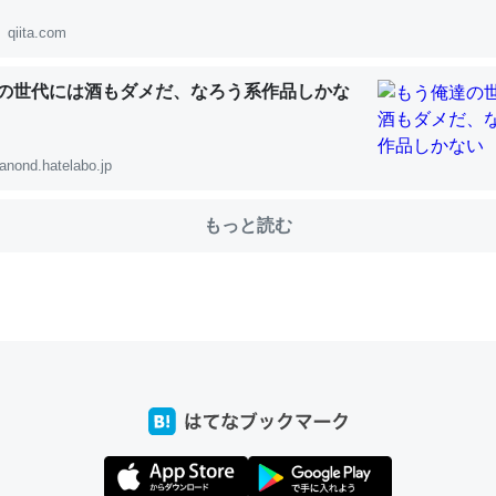
qiita.com
の世代には酒もダメだ、なろう系作品しかな
choを実家に置いて４年。でたまに覗いてる。ぼちぼちRingも置こう
、Googleマップで位置情報を共有してる。電池残量や充電中かが分か
きてるなって分かる。
anond.hatelabo.jp
INEするくらいだった遠方の父67歳と僕。ITツール導入でコミュニケーションが劇
ni by LIFULL介護
もっと読む
じ理由でEcho Show 8を設定中でした。PrimeとかSpotifyを支払
生で親と会える残り時間を日数にすると1週間とかの人が多いそうだけ
00倍以上に伸ばす効果があるはず……
INEするくらいだった遠方の父67歳と僕。ITツール導入でコミュニケーションが劇
ni by LIFULL介護