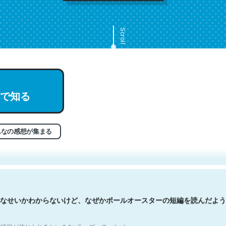
Scroll
で知る
文。彼はとてもクレバーなんだろうなと凄く思う。英語少しでも読める
分はこの流れ好き。Let’s Fucking Go. Then Covid hit. Shit.
状況が信じられるかい？ by ラーズ・ヌートバー
んなの感想が集まる
なせいかわからないけど、なぜかポールオースターの短編を読んだよう
状況が信じられるかい？ by ラーズ・ヌートバー