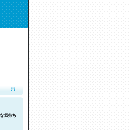
人は原文
な気持ち