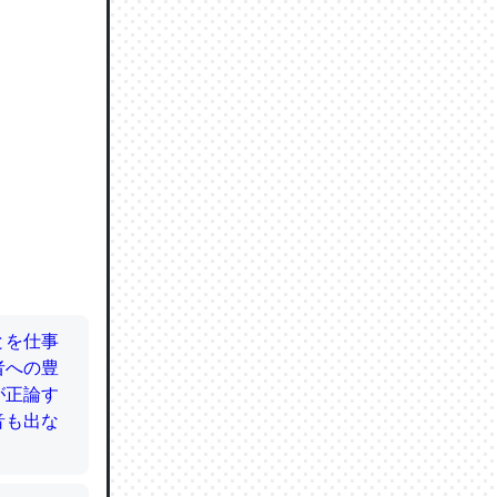
ので貴重
064121
ずっと前
ど分かり
分はエビ