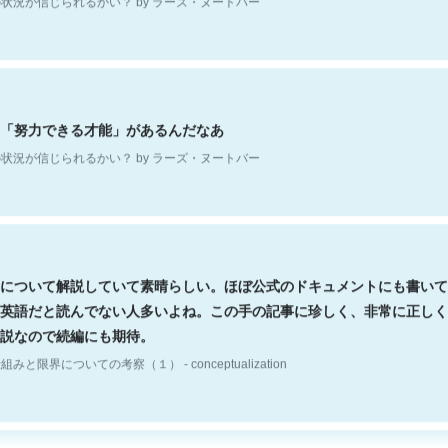
「努力できる才能」があるんだなあ
状況が信じられるかい？ by ラーズ・ヌートバー
について解説していて素晴らしい。ほぼ公式のドキュメントにも書いて
英語だと読んでない人多いよね。この手の記事に珍しく、非常に正しく
説なので続編にも期待。
組みと限界についての考察（１） - conceptualization