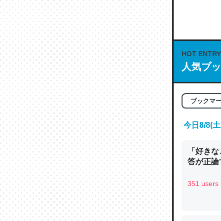
何気にC
な良記事。/続
─GPTの仕
HOT ENTRY
人気ブッ
これは良
ブックマ
の伏線」
今日8/8
やすく強
─GPTの仕
「好きな
答が正論
351 users
昆虫って
の600