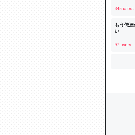
345 users
もう俺達
ウチもE
い
中。あと
れ見て生
97 users
─たまにL
た｜tayori
ちょうど同
きる。一
を実質1
─たまにL
た｜tayori