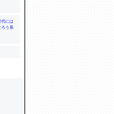
かと画策
るのでこ
的に変化し
う孝行もで
ど、それ
的に変化し