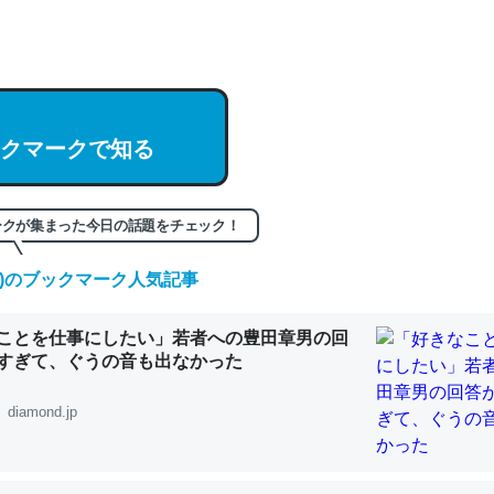
hatGPTの仕組み、特に「トークン」について解説してる記事が少ない
編来た https://isobe324649.hatenablog.com/entry/2023/03/27/
組みと限界についての考察（１） - conceptualization
クマークで知る
記事。32768トークンだと英語小説100ページ分くらい。小説でいう「
ークが集まった今日の話題をチェック！
は回収されないけど、短期記憶というには多い分量。進化すればするほ
(土)のブックマーク人気記事
くなりそう
組みと限界についての考察（１） - conceptualization
ことを仕事にしたい」若者への豊田章男の回
すぎて、ぐうの音も出なかった
diamond.jp
カルシウム少ないのか。知らんかった。調べたらコオロギのカルシウム
分の1程度。