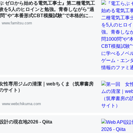
ぶ ゼロから始める電気工事士』第二種電気工
 :: 【研究発表】昆虫学の大問題＝「昆虫はなぜ海にいないのか」に関する新仮説
験を5人のヒロインと勉強。青春しながら“過
00問”や“本番形式CBT模擬試験”で本格的に学
ルゲーム | ゲーム・エンタメ最新情報のファミ
www.famitsu.com
「淡水はカルシウムも酸素も不足してて両方に不利だから両方が拮抗し
って面白い。海にいる鋏角類（カブトガニ・ウミグモ）はカルシウムを
化してる筈だが、酵素が違うのか？
 :: 【研究発表】昆虫学の大問題＝「昆虫はなぜ海にいないのか」に関する新仮説
女性専用ジムの清潔｜webちくま（筑摩書房
のサイト）
に考えるとカルシウムを大量に使う脊椎動物と貝類は苦労してるんだな
www.webchikuma.com
を無くしてナメクジになったり努力してるし。
 :: 【研究発表】昆虫学の大問題＝「昆虫はなぜ海にいないのか」に関する新仮説
I設計の現在地2026 - Qiita