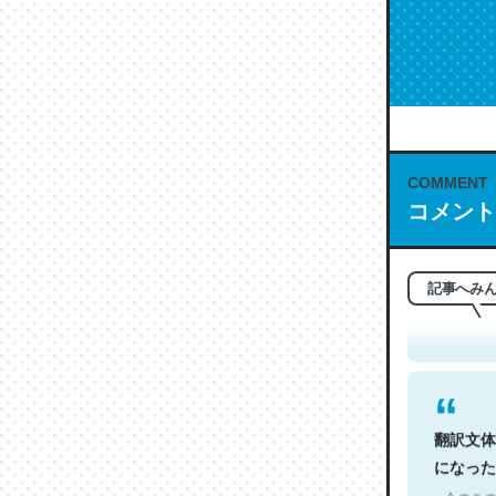
COMMENT
コメント
これは名
もお勧め。自
─今のこの
記事へみ
翻訳文体
になった
─今のこの