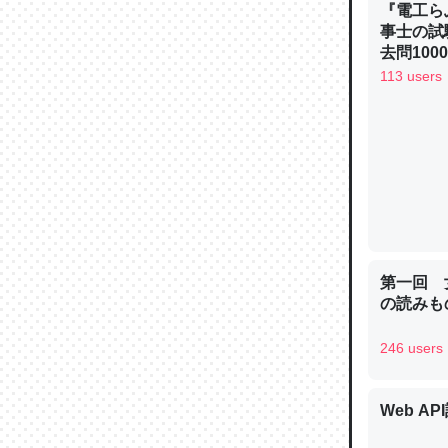
『電工ら
─ニュース
事士の試
去問10
べるノベ
113 users
通.com
論文では
は」とあ
チンを強
─ニュース
第一回 
の読みも
246 users
これを元
類だと殻
─ニュース
Web AP