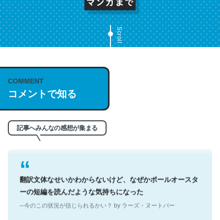
Scroll
これは名文。彼はとてもクレバーなんだろうなと凄く思
COMMENT
う。英語少しでも読める人は原文もお勧め。自分はこの流
コメントで知る
れ好き。Let’s Fucking Go. Then Covid hit. Shit.
─今のこの状況が信じられるかい？ by ラーズ・ヌートバー
記事へみんなの感想が集まる
翻訳文体なせいかわからないけど、なぜかポールオースタ
ーの短編を読んだような気持ちになった
─今のこの状況が信じられるかい？ by ラーズ・ヌートバー