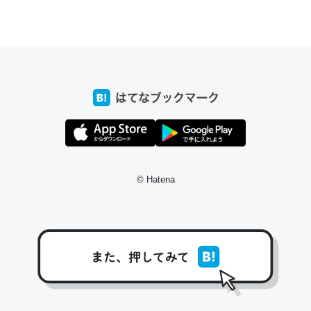
ちょうど同じ理由でEcho Show 8を設定中でした。Prime
とかSpotifyを支払う孝行もできる。一生で親と会える残
り時間を日数にすると1週間とかの人が多いそうだけど、
それを実質100倍以上に伸ばす効果があるはず……
─たまにLINEするくらいだった遠方の父67歳と僕。ITツール導入で
コミュニケーションが劇的に変化した｜tayorini by LIFULL介護
© Hatena
私も3年前ぐらいに祖母の家に設置した。ポケットWifiみ
たいなのでネット環境作ったけどAlexaしか使わないので
回線代ほとんどかからないですよ。参考：
https://toyoshi.hatenablog.com/entry/2019/05/15/1805
34
─たまにLINEするくらいだった遠方の父67歳と僕。ITツール導入で
コミュニケーションが劇的に変化した｜tayorini by LIFULL介護