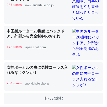
267 users
www.landerblue.co.jp
これを元に考えるとカルシウムを大量に使う脊椎動物と貝
類は苦労してるんだな…。腹足類だと殻を無くしてナメク
ジになったり努力してるし。
─ニュース :: 【研究発表】昆虫学の大問題＝「昆虫はなぜ海にいな
いのか」に関する新仮説
中国製ルーター20機種にバックド
ア、外部から完全制御のおそれ
175 users
japan.cnet.com
ウチもEchoを実家に置いて４年。でたまに覗いてる。ぼ
ちぼちRingも置こうかと画策中。あと、Googleマップで
女性ボーカルの曲に男性コーラス入
れるな！クソが！
位置情報を共有してる。電池残量や充電中かが分かるので
これ見て生きてるなって分かる。
264 users
anond.hatelabo.jp
─たまにLINEするくらいだった遠方の父67歳と僕。ITツール導入で
コミュニケーションが劇的に変化した｜tayorini by LIFULL介護
もっと読む