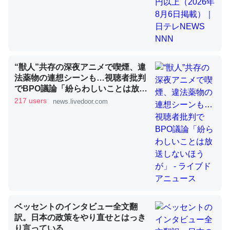
昆虫ってカルシウム少ないのか。知らんかった。調べたら
コオロギのカルシウム分はエビの600分の1程度。
─ニュース :: 【研究発表】昆虫学の大問題＝「昆虫はなぜ海にいな
いのか」に関する新仮説
“獣人”共存の深夜アニメで喫煙、違
法薬物の連想シーンも…視聴者批判
でBPO議論「紛らわしいことは放送
しないほうが」 - ライブドアニュー
217 users
news.livedoor.com
ス
論文では「淡水はカルシウムも酸素も不足してて両方に不
利だから両方が拮抗してるのでは」とあって面白い。海に
いる鋏角類（カブトガニ・ウミグモ）はカルシウムを使わ
ずキチンを強化してる筈だが、酵素が違うのか？
─ニュース :: 【研究発表】昆虫学の大問題＝「昆虫はなぜ海にいな
いのか」に関する新仮説
ベッセントのインタビュー全文翻
訳。日本の政策をやり直せとはっき
り言っている