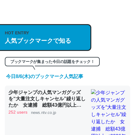
何気にChatGPTの仕組み、特に「トークン」について解
説してる記事が少ないので貴重な良記事。/続編来た
https://isobe324649.hatenablog.com/entry/2023/03/27
/064121
HOT ENTRY
─GPTの仕組みと限界についての考察（１） - conceptualization
人気ブックマークで知る
ブックマークが集まった今日の話題をチェック！
今日8/6(木)のブックマーク人気記事
これは良記事。32768トークンだと英語小説100ページ分
くらい。小説でいう「ずっと前の伏線」は回収されないけ
少年ジャンプの人気マンガグッズ
ど、短期記憶というには多い分量。進化すればするほど分
を“大量注文しキャンセル”繰り返し
かりやすく強くなりそう
たか 女逮捕 総額43億円以上
─GPTの仕組みと限界についての考察（１） - conceptualization
（2026年8月6日掲載）｜日テレ
252 users
news.ntv.co.jp
NEWS NNN