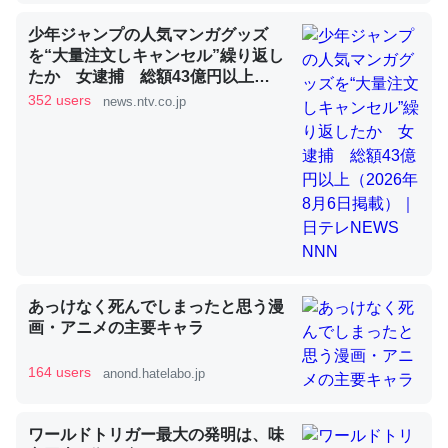
少年ジャンプの人気マンガグッズ
を“大量注文しキャンセル”繰り返し
昆虫ってカルシウム少ないのか。知らんかった。調べたら
たか 女逮捕 総額43億円以上
コオロギのカルシウム分はエビの600分の1程度。
（2026年8月6日掲載）｜日テレ
352 users
news.ntv.co.jp
NEWS NNN
─ニュース :: 【研究発表】昆虫学の大問題＝「昆虫はなぜ海にいな
いのか」に関する新仮説
論文では「淡水はカルシウムも酸素も不足してて両方に不
利だから両方が拮抗してるのでは」とあって面白い。海に
あっけなく死んでしまったと思う漫
いる鋏角類（カブトガニ・ウミグモ）はカルシウムを使わ
画・アニメの主要キャラ
ずキチンを強化してる筈だが、酵素が違うのか？
─ニュース :: 【研究発表】昆虫学の大問題＝「昆虫はなぜ海にいな
164 users
anond.hatelabo.jp
いのか」に関する新仮説
ワールドトリガー最大の発明は、味