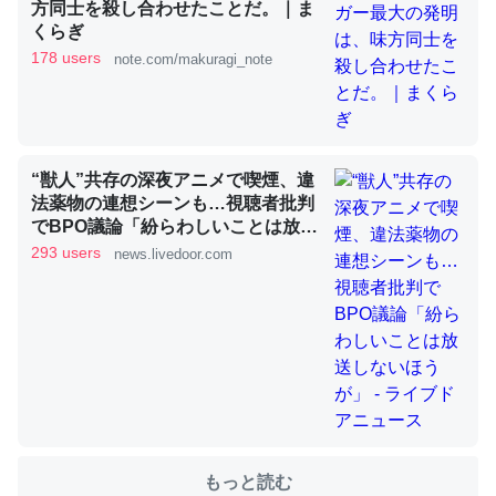
方同士を殺し合わせたことだ。｜ま
くらぎ
178 users
note.com/makuragi_note
これを元に考えるとカルシウムを大量に使う脊椎動物と貝
類は苦労してるんだな…。腹足類だと殻を無くしてナメク
ジになったり努力してるし。
─ニュース :: 【研究発表】昆虫学の大問題＝「昆虫はなぜ海にいな
いのか」に関する新仮説
“獣人”共存の深夜アニメで喫煙、違
法薬物の連想シーンも…視聴者批判
でBPO議論「紛らわしいことは放送
しないほうが」 - ライブドアニュー
293 users
news.livedoor.com
ス
ウチもEchoを実家に置いて４年。でたまに覗いてる。ぼ
ちぼちRingも置こうかと画策中。あと、Googleマップで
位置情報を共有してる。電池残量や充電中かが分かるので
これ見て生きてるなって分かる。
─たまにLINEするくらいだった遠方の父67歳と僕。ITツール導入で
コミュニケーションが劇的に変化した｜tayorini by LIFULL介護
もっと読む