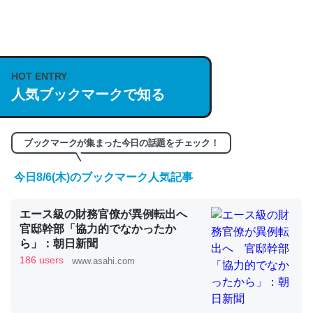
何気にChatGPTの仕組み、特に「トークン」について解
説してる記事が少ないので貴重な良記事。/続編来た
https://isobe324649.hatenablog.com/entry/2023/03/27
HOT ENTRY
/064121
人気ブックマークで知る
─GPTの仕組みと限界についての考察（１） - conceptualization
ブックマークが集まった今日の話題をチェック！
今日8/6(木)のブックマーク人気記事
これは良記事。32768トークンだと英語小説100ページ分
エース級の財務官僚が異例転出へ
くらい。小説でいう「ずっと前の伏線」は回収されないけ
官邸幹部「協力的でなかったか
ど、短期記憶というには多い分量。進化すればするほど分
ら」：朝日新聞
かりやすく強くなりそう
186 users
www.asahi.com
─GPTの仕組みと限界についての考察（１） - conceptualization