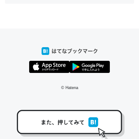
ちょうど同じ理由でEcho Show 8を設定中でした。Prime
とかSpotifyを支払う孝行もできる。一生で親と会える残
り時間を日数にすると1週間とかの人が多いそうだけど、
それを実質100倍以上に伸ばす効果があるはず……
─たまにLINEするくらいだった遠方の父67歳と僕。ITツール導入で
コミュニケーションが劇的に変化した｜tayorini by LIFULL介護
© Hatena
私も3年前ぐらいに祖母の家に設置した。ポケットWifiみ
たいなのでネット環境作ったけどAlexaしか使わないので
回線代ほとんどかからないですよ。参考：
https://toyoshi.hatenablog.com/entry/2019/05/15/1805
34