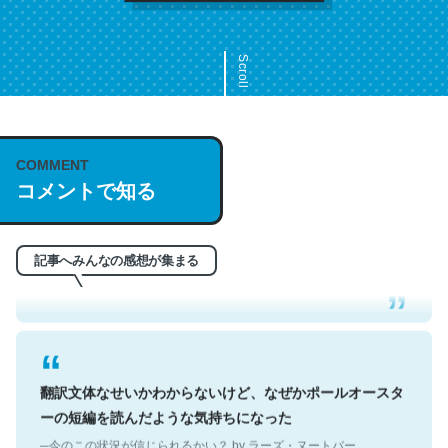
Scroll
COMMENT
これは名文。彼はとてもクレバーなんだろうなと凄く思
コメントで知る
う。英語少しでも読める人は原文もお勧め。自分はこの流
れ好き。Let’s Fucking Go. Then Covid hit. Shit.
─今のこの状況が信じられるかい？ by ラーズ・ヌートバー
記事へみんなの感想が集まる
翻訳文体なせいかわからないけど、なぜかポールオースタ
ーの短編を読んだような気持ちになった
─今のこの状況が信じられるかい？ by ラーズ・ヌートバー