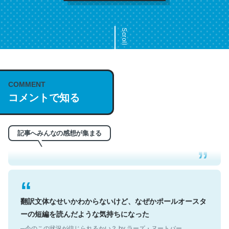
Scroll
COMMENT
これは名文。彼はとてもクレバーなんだろうなと凄く思
コメントで知る
う。英語少しでも読める人は原文もお勧め。自分はこの流
れ好き。Let’s Fucking Go. Then Covid hit. Shit.
─今のこの状況が信じられるかい？ by ラーズ・ヌートバー
記事へみんなの感想が集まる
翻訳文体なせいかわからないけど、なぜかポールオースタ
ーの短編を読んだような気持ちになった
─今のこの状況が信じられるかい？ by ラーズ・ヌートバー