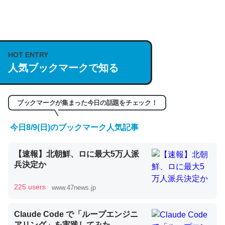
何気にChatGPTの仕組み、特に「トークン」について解
説してる記事が少ないので貴重な良記事。/続編来た
https://isobe324649.hatenablog.com/entry/2023/03/27
HOT ENTRY
/064121
人気ブックマークで知る
─GPTの仕組みと限界についての考察（１） - conceptualization
ブックマークが集まった今日の話題をチェック！
今日8/9(日)のブックマーク人気記事
これは良記事。32768トークンだと英語小説100ページ分
【速報】北朝鮮、ロに最大5万人派
くらい。小説でいう「ずっと前の伏線」は回収されないけ
兵決定か
ど、短期記憶というには多い分量。進化すればするほど分
かりやすく強くなりそう
225 users
www.47news.jp
─GPTの仕組みと限界についての考察（１） - conceptualization
Claude Code で「ループエンジニ
アリング」を実践してみた