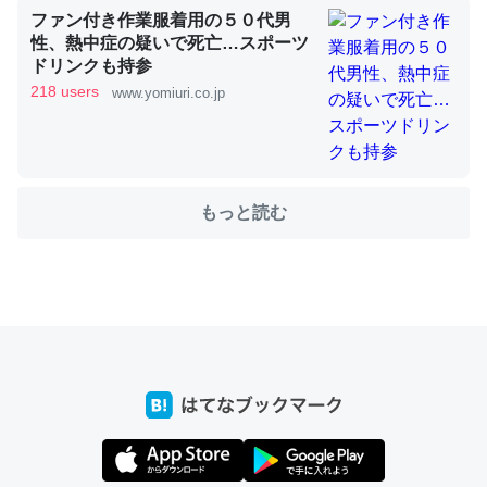
ファン付き作業服着用の５０代男
性、熱中症の疑いで死亡…スポーツ
ドリンクも持参
ちょうど同じ理由でEcho Show 8を設定中でした。Prime
218 users
www.yomiuri.co.jp
とかSpotifyを支払う孝行もできる。一生で親と会える残
り時間を日数にすると1週間とかの人が多いそうだけど、
それを実質100倍以上に伸ばす効果があるはず……
─たまにLINEするくらいだった遠方の父67歳と僕。ITツール導入で
もっと読む
コミュニケーションが劇的に変化した｜tayorini by LIFULL介護
私も3年前ぐらいに祖母の家に設置した。ポケットWifiみ
たいなのでネット環境作ったけどAlexaしか使わないので
回線代ほとんどかからないですよ。参考：
https://toyoshi.hatenablog.com/entry/2019/05/15/1805
34