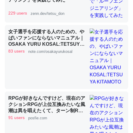
229 users
zenn.dev/tetsu_don
昆虫ってカルシウム少ないのか。知らんかった。調べたら
コオロギのカルシウム分はエビの600分の1程度。
女子選手を応援する人のための、や
─ニュース :: 【研究発表】昆虫学の大問題＝「昆虫はなぜ海にいな
ばいファンにならないマニュアル｜
いのか」に関する新仮説
OSAKA YURU KOSAL:TETSUYA
KITAMOTO
83 users
note.com/osakayurukosal
論文では「淡水はカルシウムも酸素も不足してて両方に不
利だから両方が拮抗してるのでは」とあって面白い。海に
いる鋏角類（カブトガニ・ウミグモ）はカルシウムを使わ
RPGが好きなんですけど、現在のア
ずキチンを強化してる筈だが、酵素が違うのか？
クションRPGが上位互換みたいな風
─ニュース :: 【研究発表】昆虫学の大問題＝「昆虫はなぜ海にいな
潮は異を唱えたくて、ターン制RPG
いのか」に関する新仮説
にはターン制の良さがあると思って
91 users
posfie.com
ます 一手をじっくり考えられたり、
途中で休憩したりできるのがターン