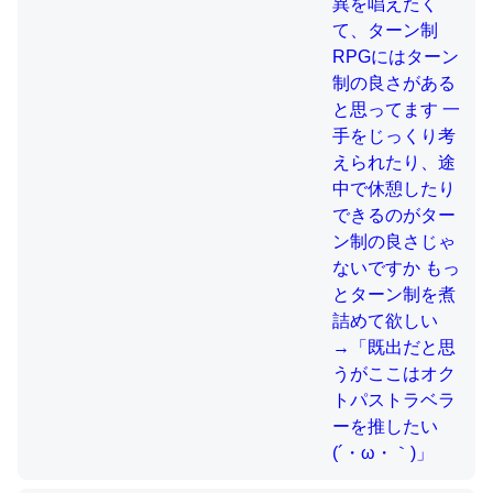
制の良さじゃないですか もっとター
ン制を煮詰めて欲しい→「既出だと
思うがここはオクトパストラベラー
これを元に考えるとカルシウムを大量に使う脊椎動物と貝
を推したい(´・ω・｀)」
類は苦労してるんだな…。腹足類だと殻を無くしてナメク
ジになったり努力してるし。
─ニュース :: 【研究発表】昆虫学の大問題＝「昆虫はなぜ海にいな
いのか」に関する新仮説
ウチもEchoを実家に置いて４年。でたまに覗いてる。ぼ
ちぼちRingも置こうかと画策中。あと、Googleマップで
位置情報を共有してる。電池残量や充電中かが分かるので
これ見て生きてるなって分かる。
─たまにLINEするくらいだった遠方の父67歳と僕。ITツール導入で
コミュニケーションが劇的に変化した｜tayorini by LIFULL介護