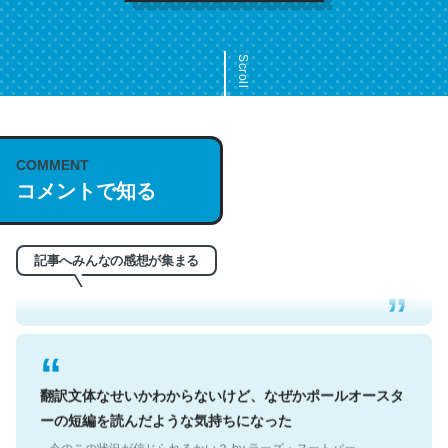
Scroll
COMMENT
これは名文。彼はとてもクレバーなんだろうなと凄く思
コメントで知る
う。英語少しでも読める人は原文もお勧め。自分はこの流
れ好き。Let’s Fucking Go. Then Covid hit. Shit.
─今のこの状況が信じられるかい？ by ラーズ・ヌートバー
記事へみんなの感想が集まる
翻訳文体なせいかわからないけど、なぜかポールオースタ
ーの短編を読んだような気持ちになった
─今のこの状況が信じられるかい？ by ラーズ・ヌートバー