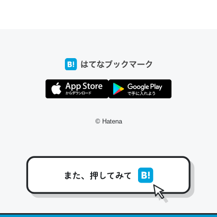
ちょうど同じ理由でEcho Show 8を設定中でした。Prime
とかSpotifyを支払う孝行もできる。一生で親と会える残
り時間を日数にすると1週間とかの人が多いそうだけど、
それを実質100倍以上に伸ばす効果があるはず……
─たまにLINEするくらいだった遠方の父67歳と僕。ITツール導入で
コミュニケーションが劇的に変化した｜tayorini by LIFULL介護
© Hatena
私も3年前ぐらいに祖母の家に設置した。ポケットWifiみ
たいなのでネット環境作ったけどAlexaしか使わないので
回線代ほとんどかからないですよ。参考：
https://toyoshi.hatenablog.com/entry/2019/05/15/1805
34