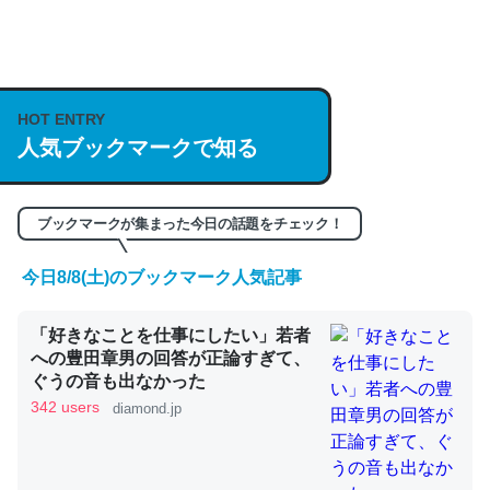
何気にChatGPTの仕組み、特に「トークン」について解
説してる記事が少ないので貴重な良記事。/続編来た
https://isobe324649.hatenablog.com/entry/2023/03/27
HOT ENTRY
人気ブックマークで知る
/064121
─GPTの仕組みと限界についての考察（１） - conceptualization
ブックマークが集まった今日の話題をチェック！
今日8/8(土)のブックマーク人気記事
これは良記事。32768トークンだと英語小説100ページ分
「好きなことを仕事にしたい」若者
くらい。小説でいう「ずっと前の伏線」は回収されないけ
への豊田章男の回答が正論すぎて、
ど、短期記憶というには多い分量。進化すればするほど分
ぐうの音も出なかった
かりやすく強くなりそう
342 users
diamond.jp
─GPTの仕組みと限界についての考察（１） - conceptualization