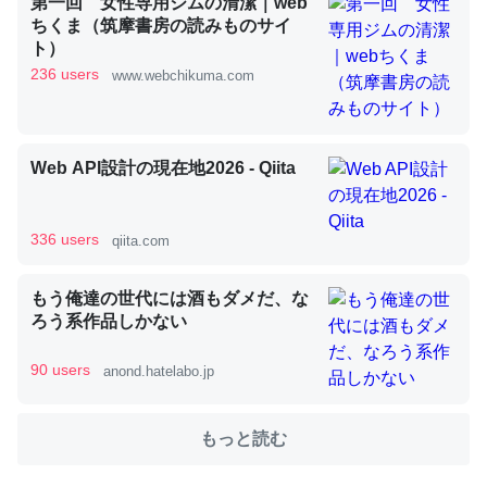
第一回 女性専用ジムの清潔｜web
ちくま（筑摩書房の読みものサイ
ト）
これを元に考えるとカルシウムを大量に使う脊椎動物と貝
236 users
www.webchikuma.com
類は苦労してるんだな…。腹足類だと殻を無くしてナメク
ジになったり努力してるし。
─ニュース :: 【研究発表】昆虫学の大問題＝「昆虫はなぜ海にいな
Web API設計の現在地2026 - Qiita
いのか」に関する新仮説
336 users
qiita.com
もう俺達の世代には酒もダメだ、な
ウチもEchoを実家に置いて４年。でたまに覗いてる。ぼ
ろう系作品しかない
ちぼちRingも置こうかと画策中。あと、Googleマップで
位置情報を共有してる。電池残量や充電中かが分かるので
90 users
anond.hatelabo.jp
これ見て生きてるなって分かる。
─たまにLINEするくらいだった遠方の父67歳と僕。ITツール導入で
もっと読む
コミュニケーションが劇的に変化した｜tayorini by LIFULL介護