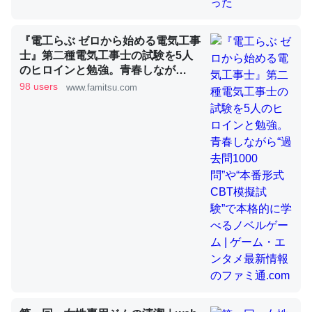
『電工らぶ ゼロから始める電気工事
昆虫ってカルシウム少ないのか。知らんかった。調べたら
士』第二種電気工事士の試験を5人
コオロギのカルシウム分はエビの600分の1程度。
のヒロインと勉強。青春しなが
ら“過去問1000問”や“本番形式CBT
98 users
www.famitsu.com
─ニュース :: 【研究発表】昆虫学の大問題＝「昆虫はなぜ海にいな
いのか」に関する新仮説
模擬試験”で本格的に学べるノベル
ゲーム | ゲーム・エンタメ最新情報
のファミ通.com
論文では「淡水はカルシウムも酸素も不足してて両方に不
利だから両方が拮抗してるのでは」とあって面白い。海に
いる鋏角類（カブトガニ・ウミグモ）はカルシウムを使わ
ずキチンを強化してる筈だが、酵素が違うのか？
─ニュース :: 【研究発表】昆虫学の大問題＝「昆虫はなぜ海にいな
いのか」に関する新仮説