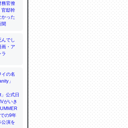
てるので
使わずキ
…。腹足