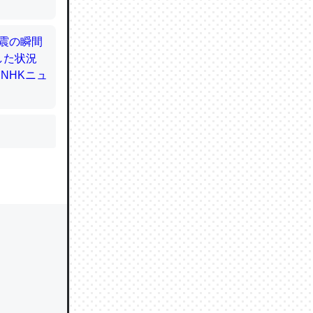
かと画策
るのでこ
的に変化し
う孝行もで
ど、それ
的に変化し