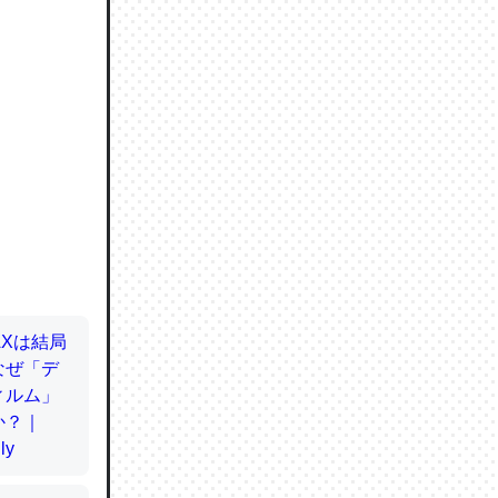
ので貴重
064121
ずっと前
ど分かり
分はエビ