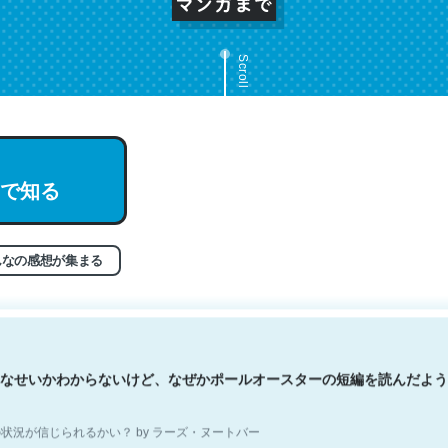
Scroll
文。彼はとてもクレバーなんだろうなと凄く思う。英語少しでも読める
で知る
分はこの流れ好き。Let’s Fucking Go. Then Covid hit. Shit.
状況が信じられるかい？ by ラーズ・ヌートバー
んなの感想が集まる
なせいかわからないけど、なぜかポールオースターの短編を読んだよう
状況が信じられるかい？ by ラーズ・ヌートバー