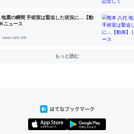
代 地震の瞬間 手術室は緊迫した状況に…【動
choを実家に置いて４年。でたまに覗いてる。ぼちぼちRingも置こう
NHKニュース
、Googleマップで位置情報を共有してる。電池残量や充電中かが分か
きてるなって分かる。
news.web.nhk
INEするくらいだった遠方の父67歳と僕。ITツール導入でコミュニケーションが劇
ni by LIFULL介護
もっと読む
じ理由でEcho Show 8を設定中でした。PrimeとかSpotifyを支払
生で親と会える残り時間を日数にすると1週間とかの人が多いそうだけ
00倍以上に伸ばす効果があるはず……
INEするくらいだった遠方の父67歳と僕。ITツール導入でコミュニケーションが劇
ni by LIFULL介護