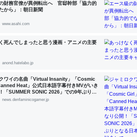
の財務官僚が異例転出へ 官邸幹部「協力的
たから」：朝日新聞
www.asahi.com
「淡水はカルシウムも酸素も不足してて両方に不利だから両方が拮抗し
く死んでしまったと思う漫画・アニメの主要
って面白い。海にいる鋏角類（カブトガニ・ウミグモ）はカルシウムを
化してる筈だが、酵素が違うのか？
 :: 【研究発表】昆虫学の大問題＝「昆虫はなぜ海にいないのか」に関する新仮説
anond.hatelabo.jp
イの名曲「Virtual Insanity」「Cosmic
「Canned Heat」公式日本語字幕付きMVがいき
「SUMMER SONIC 2026」での9年ぶりと
公演を記念して
news.denfaminicogamer.jp
に考えるとカルシウムを大量に使う脊椎動物と貝類は苦労してるんだな
を無くしてナメクジになったり努力してるし。
 :: 【研究発表】昆虫学の大問題＝「昆虫はなぜ海にいないのか」に関する新仮説