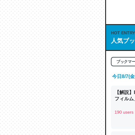
何気にC
な良記事。/続
─GPTの仕
HOT ENTRY
人気ブッ
これは良
ブックマ
の伏線」
やすく強
今日8/7
─GPTの仕
【解説】
フィルム」
190 users
昆虫って
の600
─ニュース