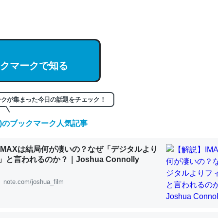
hatGPTの仕組み、特に「トークン」について解説してる記事が少ない
編来た https://isobe324649.hatenablog.com/entry/2023/03/27/
組みと限界についての考察（１） - conceptualization
クマークで知る
記事。32768トークンだと英語小説100ページ分くらい。小説でいう「
ークが集まった今日の話題をチェック！
は回収されないけど、短期記憶というには多い分量。進化すればするほ
くなりそう
(金)のブックマーク人気記事
組みと限界についての考察（１） - conceptualization
IMAXは結局何が凄いの？なぜ「デジタルより
と言われるのか？｜Joshua Connolly
note.com/joshua_film
カルシウム少ないのか。知らんかった。調べたらコオロギのカルシウム
分の1程度。
 :: 【研究発表】昆虫学の大問題＝「昆虫はなぜ海にいないのか」に関する新仮説