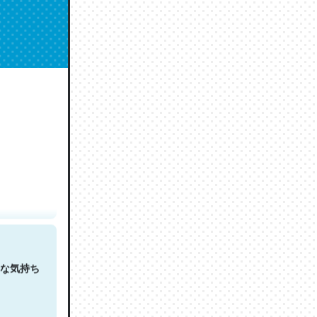
人は原文
な気持ち