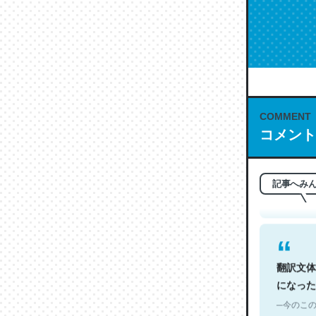
COMMENT
これは名
コメント
もお勧め。自
─今のこの
記事へみ
翻訳文体
になった
─今のこの