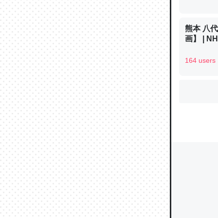
熊本 八
ウチもE
画】 | 
中。あと
れ見て生
164 users
─たまにL
た｜tayori
ちょうど同
きる。一
を実質1
─たまにL
た｜tayori