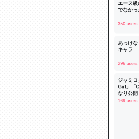
エース級
でなかっ
350 users
論文では
あっけな
は」とあ
キャラ
チンを強
─ニュース
296 users
ジャミロクワ
Girl」
なり公開！
なる日本
169 users
これを元
類だと殻
─ニュース