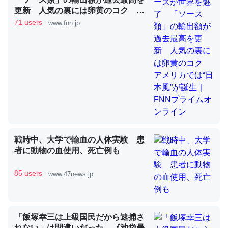
更新 人気の裏には卵黄のコク ア
メリカでは“日本風”が誕生｜FNNプ
71 users
www.fnn.jp
これを元に考えるとカルシウムを大量に使う脊椎動物と貝
ライムオンライン
類は苦労してるんだな…。腹足類だと殻を無くしてナメク
ジになったり努力してるし。
─ニュース :: 【研究発表】昆虫学の大問題＝「昆虫はなぜ海にいな
いのか」に関する新仮説
ウチもEchoを実家に置いて４年。でたまに覗いてる。ぼ
戦時中、大学で輸血の人体実験 患
者に動物の血使用、死亡例も
ちぼちRingも置こうかと画策中。あと、Googleマップで
位置情報を共有してる。電池残量や充電中かが分かるので
85 users
www.47news.jp
これ見て生きてるなって分かる。
─たまにLINEするくらいだった遠方の父67歳と僕。ITツール導入で
コミュニケーションが劇的に変化した｜tayorini by LIFULL介護
「飯塚幸三は上級国民だから逮捕さ
れない」は間違いだった…《池袋暴