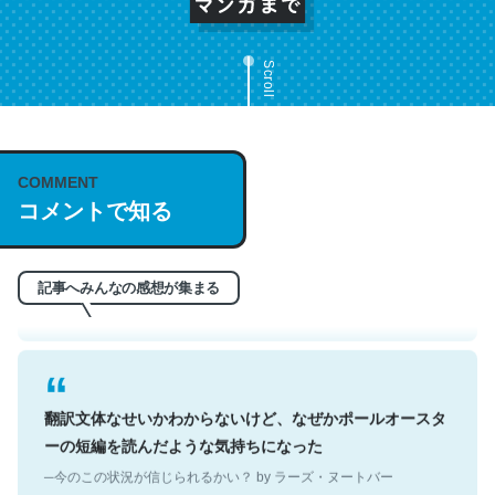
Scroll
これは名文。彼はとてもクレバーなんだろうなと凄く思
COMMENT
コメントで知る
う。英語少しでも読める人は原文もお勧め。自分はこの流
れ好き。Let’s Fucking Go. Then Covid hit. Shit.
─今のこの状況が信じられるかい？ by ラーズ・ヌートバー
記事へみんなの感想が集まる
翻訳文体なせいかわからないけど、なぜかポールオースタ
ーの短編を読んだような気持ちになった
─今のこの状況が信じられるかい？ by ラーズ・ヌートバー