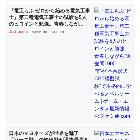
『電工らぶ ゼロから始める電気工事
士』第二種電気工事士の試験を5人
昆虫ってカルシウム少ないのか。知らんかった。調べたら
のヒロインと勉強。青春しなが
コオロギのカルシウム分はエビの600分の1程度。
ら“過去問1000問”や“本番形式CBT
353 users
www.famitsu.com
─ニュース :: 【研究発表】昆虫学の大問題＝「昆虫はなぜ海にいな
模擬試験”で本格的に学べるノベル
いのか」に関する新仮説
ゲーム | ゲーム・エンタメ最新情報
のファミ通.com
論文では「淡水はカルシウムも酸素も不足してて両方に不
利だから両方が拮抗してるのでは」とあって面白い。海に
いる鋏角類（カブトガニ・ウミグモ）はカルシウムを使わ
ずキチンを強化してる筈だが、酵素が違うのか？
─ニュース :: 【研究発表】昆虫学の大問題＝「昆虫はなぜ海にいな
いのか」に関する新仮説
日本のマヨネーズが世界を魅了
「ソース類」の輸出額が過去最高を