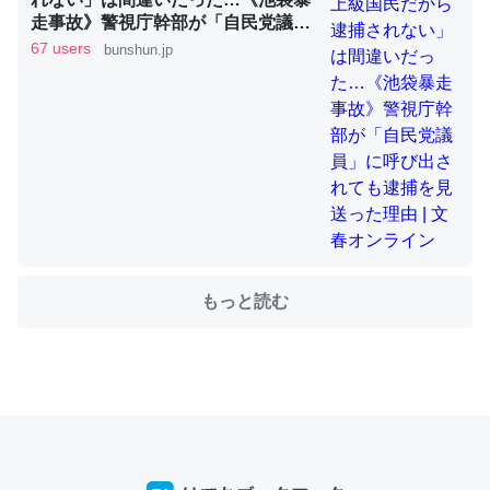
走事故》警視庁幹部が「自民党議
員」に呼び出されても逮捕を見送っ
67 users
bunshun.jp
た理由 | 文春オンライン
ちょうど同じ理由でEcho Show 8を設定中でした。Prime
とかSpotifyを支払う孝行もできる。一生で親と会える残
り時間を日数にすると1週間とかの人が多いそうだけど、
それを実質100倍以上に伸ばす効果があるはず……
─たまにLINEするくらいだった遠方の父67歳と僕。ITツール導入で
コミュニケーションが劇的に変化した｜tayorini by LIFULL介護
もっと読む
私も3年前ぐらいに祖母の家に設置した。ポケットWifiみ
たいなのでネット環境作ったけどAlexaしか使わないので
回線代ほとんどかからないですよ。参考：
https://toyoshi.hatenablog.com/entry/2019/05/15/1805
34
─たまにLINEするくらいだった遠方の父67歳と僕。ITツール導入で