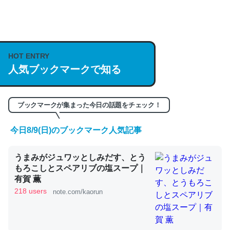
何気にChatGPTの仕組み、特に「トークン」について解
説してる記事が少ないので貴重な良記事。/続編来た
https://isobe324649.hatenablog.com/entry/2023/03/27
HOT ENTRY
/064121
人気ブックマークで知る
─GPTの仕組みと限界についての考察（１） - conceptualization
ブックマークが集まった今日の話題をチェック！
今日8/9(日)のブックマーク人気記事
これは良記事。32768トークンだと英語小説100ページ分
くらい。小説でいう「ずっと前の伏線」は回収されないけ
うまみがジュワッとしみだす、とう
ど、短期記憶というには多い分量。進化すればするほど分
もろこしとスペアリブの塩スープ｜
かりやすく強くなりそう
有賀 薫
218 users
note.com/kaorun
─GPTの仕組みと限界についての考察（１） - conceptualization