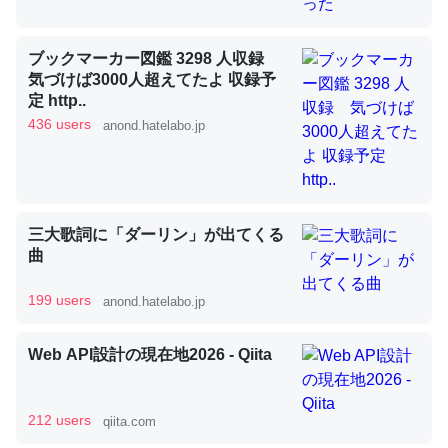
ブックマーカー図鑑 3298 人収録
昆虫ってカルシウム少ないのか。知らんかった。調べたら
気づけば3000人超えてたよ 収録予
コオロギのカルシウム分はエビの600分の1程度。
定 http..
─ニュース :: 【研究発表】昆虫学の大問題＝「昆虫はなぜ海にいな
436 users
anond.hatelabo.jp
いのか」に関する新仮説
三大歌詞に「ダーリン」が出てくる
曲
論文では「淡水はカルシウムも酸素も不足してて両方に不
利だから両方が拮抗してるのでは」とあって面白い。海に
199 users
anond.hatelabo.jp
いる鋏角類（カブトガニ・ウミグモ）はカルシウムを使わ
ずキチンを強化してる筈だが、酵素が違うのか？
Web API設計の現在地2026 - Qiita
─ニュース :: 【研究発表】昆虫学の大問題＝「昆虫はなぜ海にいな
いのか」に関する新仮説
212 users
qiita.com