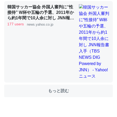
韓国サッカー協会 外国人審判に“性
接待” W杯や五輪の予選、2011年か
これを元に考えるとカルシウムを大量に使う脊椎動物と貝
ら約1年間で10人余に対し JNN報告
類は苦労してるんだな…。腹足類だと殻を無くしてナメク
書入手（TBS NEWS DIG Powered
177 users
news.yahoo.co.jp
by JNN） - Yahoo!ニュース
ジになったり努力してるし。
─ニュース :: 【研究発表】昆虫学の大問題＝「昆虫はなぜ海にいな
いのか」に関する新仮説
ウチもEchoを実家に置いて４年。でたまに覗いてる。ぼ
ちぼちRingも置こうかと画策中。あと、Googleマップで
位置情報を共有してる。電池残量や充電中かが分かるので
もっと読む
これ見て生きてるなって分かる。
─たまにLINEするくらいだった遠方の父67歳と僕。ITツール導入で
コミュニケーションが劇的に変化した｜tayorini by LIFULL介護