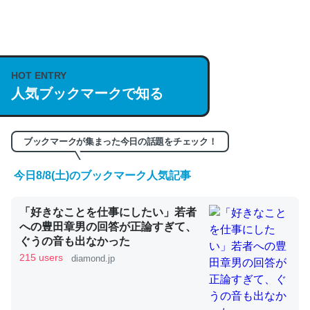
何気にChatGPTの仕組み、特に「トークン」について解
説してる記事が少ないので貴重な良記事。/続編来た
https://isobe324649.hatenablog.com/entry/2023/03/27
HOT ENTRY
/064121
人気ブックマークで知る
─GPTの仕組みと限界についての考察（１） - conceptualization
ブックマークが集まった今日の話題をチェック！
今日8/8(土)のブックマーク人気記事
これは良記事。32768トークンだと英語小説100ページ分
「好きなことを仕事にしたい」若者
くらい。小説でいう「ずっと前の伏線」は回収されないけ
への豊田章男の回答が正論すぎて、
ど、短期記憶というには多い分量。進化すればするほど分
ぐうの音も出なかった
かりやすく強くなりそう
215 users
diamond.jp
─GPTの仕組みと限界についての考察（１） - conceptualization