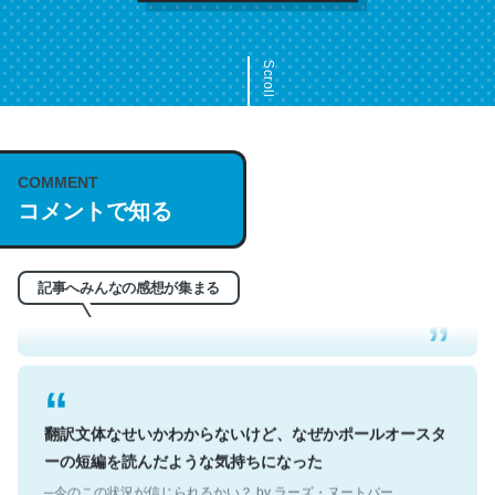
Scroll
COMMENT
これは名文。彼はとてもクレバーなんだろうなと凄く思
コメントで知る
う。英語少しでも読める人は原文もお勧め。自分はこの流
れ好き。Let’s Fucking Go. Then Covid hit. Shit.
─今のこの状況が信じられるかい？ by ラーズ・ヌートバー
記事へみんなの感想が集まる
翻訳文体なせいかわからないけど、なぜかポールオースタ
ーの短編を読んだような気持ちになった
─今のこの状況が信じられるかい？ by ラーズ・ヌートバー