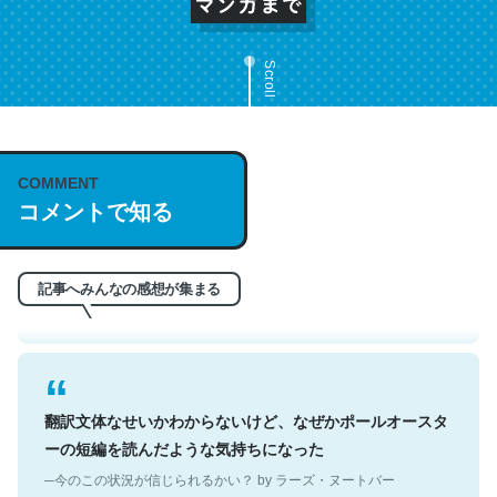
Scroll
これは名文。彼はとてもクレバーなんだろうなと凄く思
COMMENT
コメントで知る
う。英語少しでも読める人は原文もお勧め。自分はこの流
れ好き。Let’s Fucking Go. Then Covid hit. Shit.
─今のこの状況が信じられるかい？ by ラーズ・ヌートバー
記事へみんなの感想が集まる
翻訳文体なせいかわからないけど、なぜかポールオースタ
ーの短編を読んだような気持ちになった
─今のこの状況が信じられるかい？ by ラーズ・ヌートバー