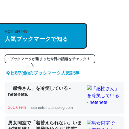
何気にChatGPTの仕組み、特に「トークン」について解
説してる記事が少ないので貴重な良記事。/続編来た
https://isobe324649.hatenablog.com/entry/2023/03/27
HOT ENTRY
/064121
人気ブックマークで知る
─GPTの仕組みと限界についての考察（１） - conceptualization
ブックマークが集まった今日の話題をチェック！
今日8/7(金)のブックマーク人気記事
これは良記事。32768トークンだと英語小説100ページ分
くらい。小説でいう「ずっと前の伏線」は回収されないけ
「感性さん」を冷笑している -
ど、短期記憶というには多い分量。進化すればするほど分
netenete.
かりやすく強くなりそう
261 users
nete-nete.hatenablog.com
─GPTの仕組みと限界についての考察（１） - conceptualization
男女同室で「着替えられない」いま
だ雑魚寝も…避難所めぐり“格差”