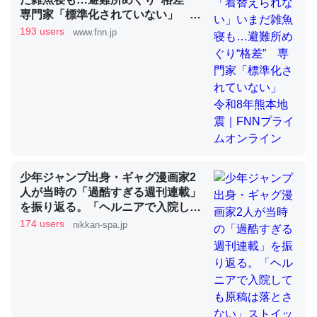
専門家「標準化されていない」 令
和8年熊本地震｜FNNプライムオン
193 users
www.fnn.jp
昆虫ってカルシウム少ないのか。知らんかった。調べたら
ライン
コオロギのカルシウム分はエビの600分の1程度。
─ニュース :: 【研究発表】昆虫学の大問題＝「昆虫はなぜ海にいな
いのか」に関する新仮説
少年ジャンプ出身・ギャグ漫画家2
論文では「淡水はカルシウムも酸素も不足してて両方に不
人が当時の「過酷すぎる週刊連載」
利だから両方が拮抗してるのでは」とあって面白い。海に
を振り返る。「ヘルニアで入院して
いる鋏角類（カブトガニ・ウミグモ）はカルシウムを使わ
も原稿は落とさない」ストイックな
174 users
nikkan-spa.jp
ずキチンを強化してる筈だが、酵素が違うのか？
舞台裏 | 日刊SPA!
─ニュース :: 【研究発表】昆虫学の大問題＝「昆虫はなぜ海にいな
いのか」に関する新仮説