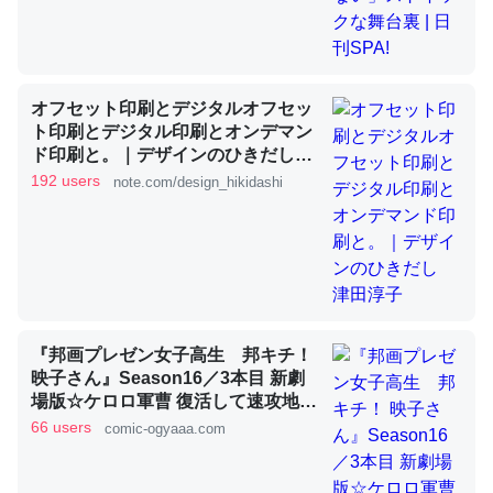
これを元に考えるとカルシウムを大量に使う脊椎動物と貝
類は苦労してるんだな…。腹足類だと殻を無くしてナメク
オフセット印刷とデジタルオフセッ
ジになったり努力してるし。
ト印刷とデジタル印刷とオンデマン
─ニュース :: 【研究発表】昆虫学の大問題＝「昆虫はなぜ海にいな
ド印刷と。｜デザインのひきだし
いのか」に関する新仮説
津田淳子
192 users
note.com/design_hikidashi
ウチもEchoを実家に置いて４年。でたまに覗いてる。ぼ
ちぼちRingも置こうかと画策中。あと、Googleマップで
位置情報を共有してる。電池残量や充電中かが分かるので
『邦画プレゼン女子高生 邦キチ！
映子さん』Season16／3本目 新劇
これ見て生きてるなって分かる。
場版☆ケロロ軍曹 復活して速攻地球
─たまにLINEするくらいだった遠方の父67歳と僕。ITツール導入で
滅亡の危機であります！ - 服部昇大 |
66 users
comic-ogyaaa.com
コミュニケーションが劇的に変化した｜tayorini by LIFULL介護
COMIC OGYAAA!!