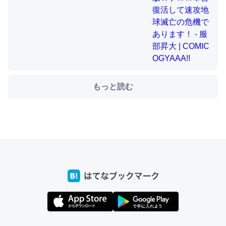
ちょうど同じ理由でEcho Show 8を設定中でした。Prime
とかSpotifyを支払う孝行もできる。一生で親と会える残
り時間を日数にすると1週間とかの人が多いそうだけど、
それを実質100倍以上に伸ばす効果があるはず……
もっと読む
─たまにLINEするくらいだった遠方の父67歳と僕。ITツール導入で
コミュニケーションが劇的に変化した｜tayorini by LIFULL介護
私も3年前ぐらいに祖母の家に設置した。ポケットWifiみ
たいなのでネット環境作ったけどAlexaしか使わないので
回線代ほとんどかからないですよ。参考：
https://toyoshi.hatenablog.com/entry/2019/05/15/1805
34
─たまにLINEするくらいだった遠方の父67歳と僕。ITツール導入で