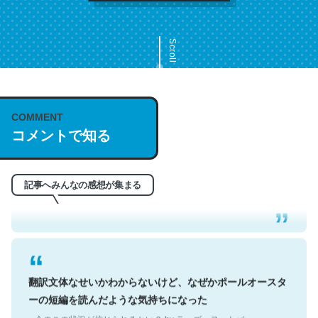
Scroll
COMMENT
これは名文。彼はとてもクレバーなんだろうなと凄く思
コメントで知る
う。英語少しでも読める人は原文もお勧め。自分はこの流
れ好き。Let’s Fucking Go. Then Covid hit. Shit.
記事へみんなの感想が集まる
─今のこの状況が信じられるかい？ by ラーズ・ヌートバー
翻訳文体なせいかわからないけど、なぜかポールオースタ
ーの短編を読んだような気持ちになった
─今のこの状況が信じられるかい？ by ラーズ・ヌートバー