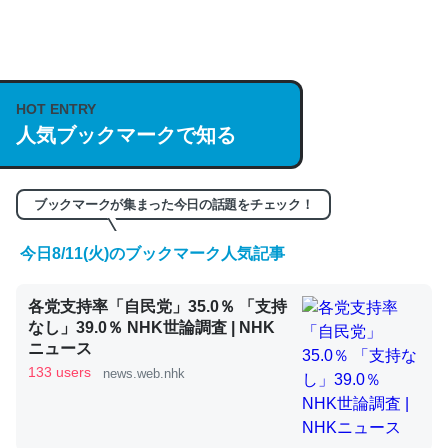
何気にChatGPTの仕組み、特に「トークン」について解
説してる記事が少ないので貴重な良記事。/続編来た
HOT ENTRY
https://isobe324649.hatenablog.com/entry/2023/03/27
人気ブックマークで知る
/064121
─GPTの仕組みと限界についての考察（１） - conceptualization
ブックマークが集まった今日の話題をチェック！
今日8/11(火)のブックマーク人気記事
これは良記事。32768トークンだと英語小説100ページ分
各党支持率「自民党」35.0％ 「支持
くらい。小説でいう「ずっと前の伏線」は回収されないけ
なし」39.0％ NHK世論調査 | NHK
ど、短期記憶というには多い分量。進化すればするほど分
ニュース
かりやすく強くなりそう
133 users
news.web.nhk
─GPTの仕組みと限界についての考察（１） - conceptualization