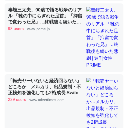
毒蝮三太夫、90歳で語る戦争のリア
ル 「靴の中にちぎれた足首」「抑留
昆虫ってカルシウム少ないのか。知らんかった。調べたら
で変わった兄」…終戦後も続いた悲
劇 | 週刊女性PRIME
コオロギのカルシウム分はエビの600分の1程度。
98 users
www.jprime.jp
─ニュース :: 【研究発表】昆虫学の大問題＝「昆虫はなぜ海にいな
いのか」に関する新仮説
論文では「淡水はカルシウムも酸素も不足してて両方に不
「転売ヤーいないと経済回らない」
利だから両方が拮抗してるのでは」とあって面白い。海に
どころか…メルカリ、出品規制・不
いる鋏角類（カブトガニ・ウミグモ）はカルシウムを使わ
正検知を強化しても2桁成長 Switch
2から始まり、「ちいかわ」で極ま
ずキチンを強化してる筈だが、酵素が違うのか？
229 users
www.advertimes.com
った“転売対策の本気”
─ニュース :: 【研究発表】昆虫学の大問題＝「昆虫はなぜ海にいな
いのか」に関する新仮説