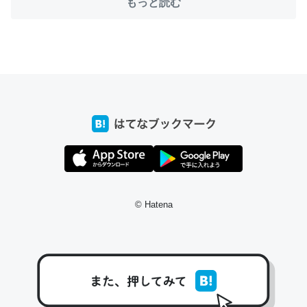
もっと読む
ちょうど同じ理由でEcho Show 8を設定中でした。Prime
とかSpotifyを支払う孝行もできる。一生で親と会える残
り時間を日数にすると1週間とかの人が多いそうだけど、
それを実質100倍以上に伸ばす効果があるはず……
─たまにLINEするくらいだった遠方の父67歳と僕。ITツール導入で
コミュニケーションが劇的に変化した｜tayorini by LIFULL介護
© Hatena
私も3年前ぐらいに祖母の家に設置した。ポケットWifiみ
たいなのでネット環境作ったけどAlexaしか使わないので
回線代ほとんどかからないですよ。参考：
https://toyoshi.hatenablog.com/entry/2019/05/15/1805
34