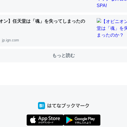
choを実家に置いて４年。でたまに覗いてる。ぼちぼちRingも置こう
オン】任天堂は「魂」を失ってしまったの
、Googleマップで位置情報を共有してる。電池残量や充電中かが分か
きてるなって分かる。
jp.ign.com
INEするくらいだった遠方の父67歳と僕。ITツール導入でコミュニケーションが劇
ni by LIFULL介護
もっと読む
じ理由でEcho Show 8を設定中でした。PrimeとかSpotifyを支払
生で親と会える残り時間を日数にすると1週間とかの人が多いそうだけ
00倍以上に伸ばす効果があるはず……
INEするくらいだった遠方の父67歳と僕。ITツール導入でコミュニケーションが劇
ni by LIFULL介護