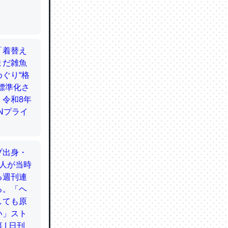
てるので
使わずキ
…。腹足