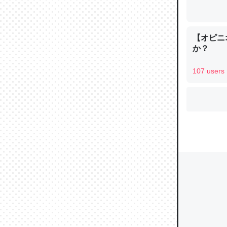
ウチもE
【オピニ
か？
中。あと
れ見て生
107 users
─たまにL
た｜tayori
ちょうど同
きる。一
を実質1
─たまにL
た｜tayori