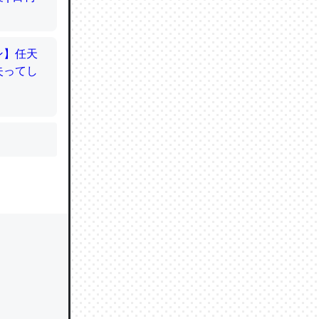
かと画策
るのでこ
的に変化し
う孝行もで
ど、それ
的に変化し