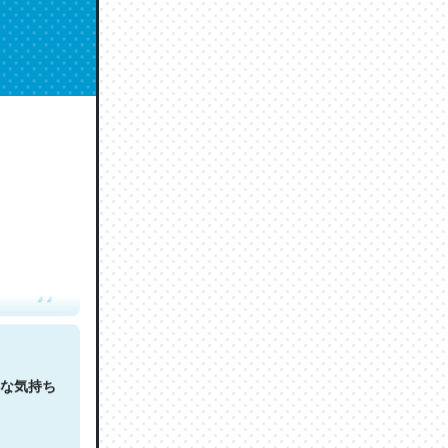
人は原文
な気持ち