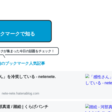
hatGPTの仕組み、特に「トークン」について解説してる記事が少ない
編来た https://isobe324649.hatenablog.com/entry/2023/03/27/
組みと限界についての考察（１） - conceptualization
クマークで知る
記事。32768トークンだと英語小説100ページ分くらい。小説でいう「
ークが集まった今日の話題をチェック！
は回収されないけど、短期記憶というには多い分量。進化すればするほ
くなりそう
(金)のブックマーク人気記事
組みと限界についての考察（１） - conceptualization
」を冷笑している - netenete.
nete-nete.hatenablog.com
カルシウム少ないのか。知らんかった。調べたらコオロギのカルシウム
分の1程度。
河部真道 / 踏絵 | くらげバンチ