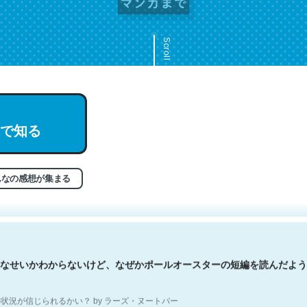
Scroll
文。彼はとてもクレバーなんだろうなと凄く思う。英語少しでも読める
で知る
分はこの流れ好き。Let’s Fucking Go. Then Covid hit. Shit.
状況が信じられるかい？ by ラーズ・ヌートバー
んなの感想が集まる
なせいかわからないけど、なぜかポールオースターの短編を読んだよう
状況が信じられるかい？ by ラーズ・ヌートバー