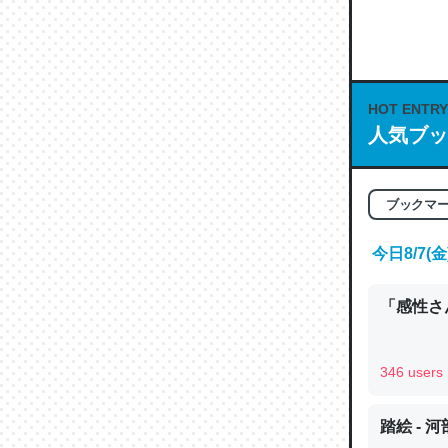
何気にC
な良記事。/続
─GPTの仕
HOT ENTRY
人気ブッ
これは良
ブックマ
の伏線」
やすく強
今日8/7
─GPTの仕
「感性さん
346 users
昆虫って
の600
踏絵 - 