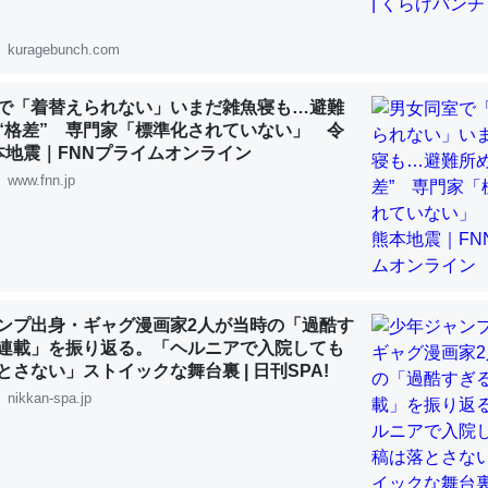
 :: 【研究発表】昆虫学の大問題＝「昆虫はなぜ海にいないのか」に関する新仮説
kuragebunch.com
で「着替えられない」いまだ雑魚寝も…避難
“格差” 専門家「標準化されていない」 令
「淡水はカルシウムも酸素も不足してて両方に不利だから両方が拮抗し
本地震｜FNNプライムオンライン
って面白い。海にいる鋏角類（カブトガニ・ウミグモ）はカルシウムを
www.fnn.jp
化してる筈だが、酵素が違うのか？
 :: 【研究発表】昆虫学の大問題＝「昆虫はなぜ海にいないのか」に関する新仮説
ンプ出身・ギャグ漫画家2人が当時の「過酷す
連載」を振り返る。「ヘルニアで入院しても
に考えるとカルシウムを大量に使う脊椎動物と貝類は苦労してるんだな
とさない」ストイックな舞台裏 | 日刊SPA!
を無くしてナメクジになったり努力してるし。
nikkan-spa.jp
 :: 【研究発表】昆虫学の大問題＝「昆虫はなぜ海にいないのか」に関する新仮説