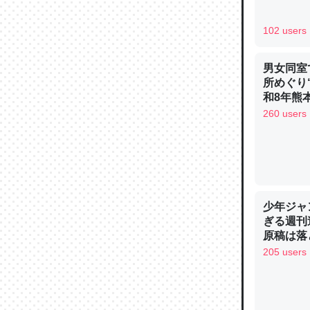
─ニュース
102 users
男女同室
所めぐり
論文では
和8年熊
は」とあ
260 users
チンを強
─ニュース
少年ジャ
ぎる週刊
これを元
原稿は落
類だと殻
205 users
─ニュース