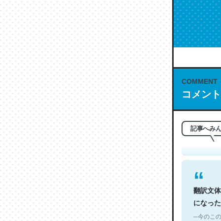
COMMENT
これは名
コメント
もお勧め。自
─今のこの
記事へみ
翻訳文体
になった
─今のこの