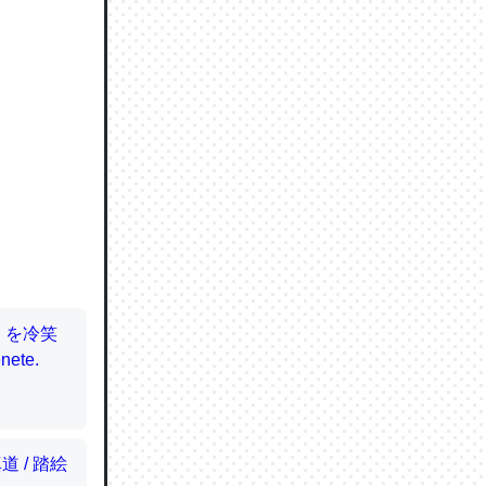
ので貴重
064121
ずっと前
ど分かり
分はエビ