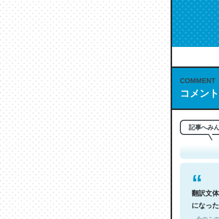
COMMENT
コメント
これは名
もお勧め。自
─今のこの
記事へみ
翻訳文体
になった
─今のこの