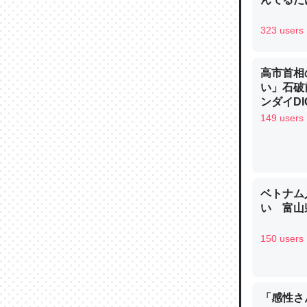
─ニュース
323 users
高市首相
い」石破
論文では
ンダイDIG
は」とあ
149 users
チンを強
─ニュース
ベトナム
い 富山県
これを元
150 users
類だと殻
─ニュース
「感性さん