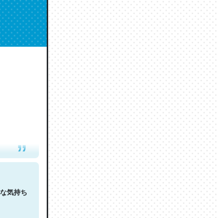
人は原文
な気持ち