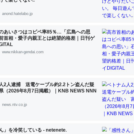
 :: 【研究発表】昆虫学の大問題＝「昆虫はなぜ海にいないのか」に関する新仮説
anond.hatelabo.jp
のあいさつはコピペ率85％…「広島への思
前首相・愛子内親王とは絶望的格差｜日刊ゲ
「淡水はカルシウムも酸素も不足してて両方に不利だから両方が拮抗し
ITAL
って面白い。海にいる鋏角類（カブトガニ・ウミグモ）はカルシウムを
www.nikkan-gendai.com
化してる筈だが、酵素が違うのか？
 :: 【研究発表】昆虫学の大問題＝「昆虫はなぜ海にいないのか」に関する新仮説
人2人逮捕 送電ケーブル約2.2トン盗んだ疑
（2026年8月7日掲載）｜KNB NEWS NNN
に考えるとカルシウムを大量に使う脊椎動物と貝類は苦労してるんだな
news.ntv.co.jp
を無くしてナメクジになったり努力してるし。
 :: 【研究発表】昆虫学の大問題＝「昆虫はなぜ海にいないのか」に関する新仮説
」を冷笑している - netenete.