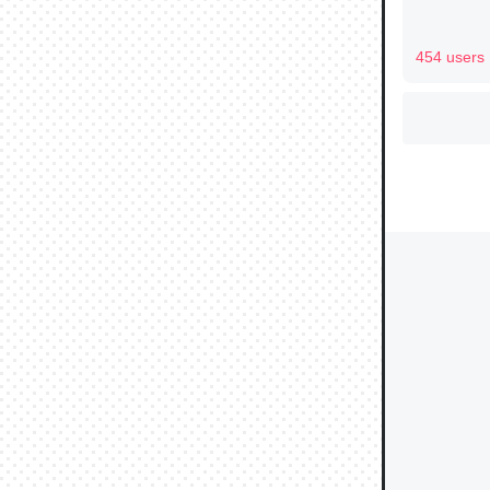
454 users
ウチもE
中。あと
れ見て生
─たまにL
た｜tayori
ちょうど同
きる。一
を実質1
─たまにL
た｜tayori