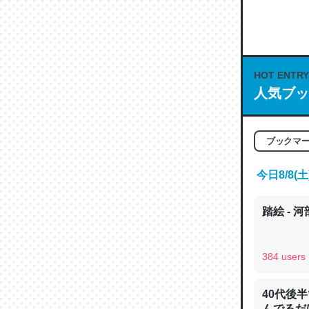
何気にC
な良記事。/続
─GPTの仕
HOT ENTRY
人気ブッ
これは良
ブックマ
の伏線」
やすく強
今日8/8
─GPTの仕
踏絵 - 
384 users
昆虫って
40代後
の600
んでるだ