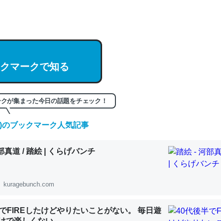
hatGPTの仕組み、特に「トークン」について解説してる記事が少ない
編来た https://isobe324649.hatenablog.com/entry/2023/03/27/
組みと限界についての考察（１） - conceptualization
クマークで知る
記事。32768トークンだと英語小説100ページ分くらい。小説でいう「
ークが集まった今日の話題をチェック！
は回収されないけど、短期記憶というには多い分量。進化すればするほ
くなりそう
(土)のブックマーク人気記事
組みと限界についての考察（１） - conceptualization
河部真道 / 踏絵 | くらげバンチ
kuragebunch.com
カルシウム少ないのか。知らんかった。調べたらコオロギのカルシウム
半でFIREしたけどやりたいことがない。 毎日遊
分の1程度。
けで楽しくない..