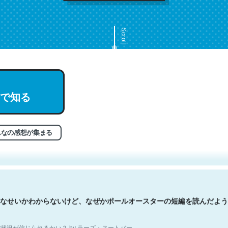
Scroll
で知る
文。彼はとてもクレバーなんだろうなと凄く思う。英語少しでも読める
分はこの流れ好き。Let’s Fucking Go. Then Covid hit. Shit.
状況が信じられるかい？ by ラーズ・ヌートバー
んなの感想が集まる
なせいかわからないけど、なぜかポールオースターの短編を読んだよう
状況が信じられるかい？ by ラーズ・ヌートバー