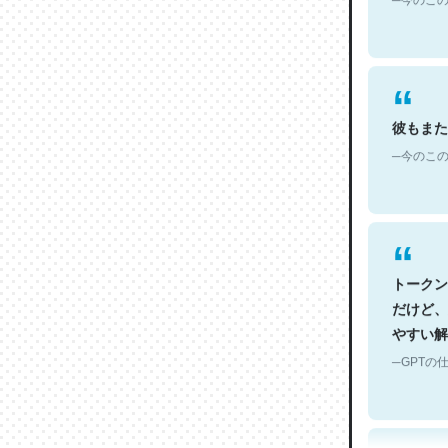
彼もまた
─今のこの
トークン
だけど、
やすい解
─GPTの仕