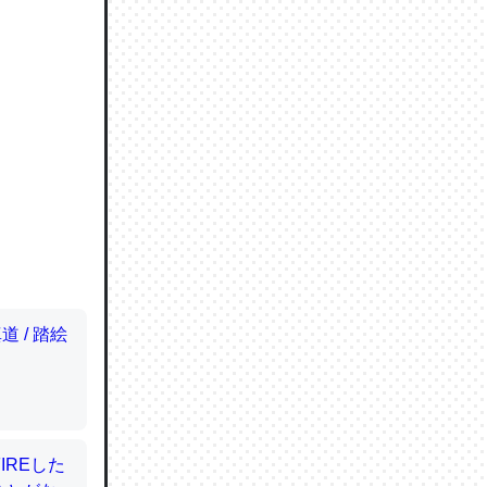
ので貴重
064121
ずっと前
ど分かり
分はエビ