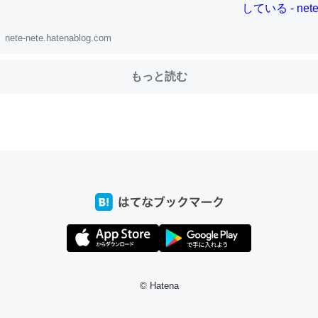
nete-nete.hatenablog.com
choを実家に置いて４年。でたまに覗いてる。ぼちぼちRingも置こう
、Googleマップで位置情報を共有してる。電池残量や充電中かが分か
もっと読む
きてるなって分かる。
INEするくらいだった遠方の父67歳と僕。ITツール導入でコミュニケーションが劇
ni by LIFULL介護
じ理由でEcho Show 8を設定中でした。PrimeとかSpotifyを支払
生で親と会える残り時間を日数にすると1週間とかの人が多いそうだけ
00倍以上に伸ばす効果があるはず……
INEするくらいだった遠方の父67歳と僕。ITツール導入でコミュニケーションが劇
ni by LIFULL介護
© Hatena