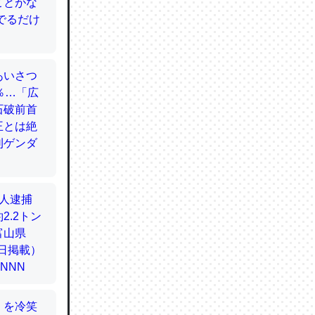
てるので
使わずキ
…。腹足