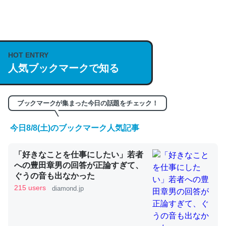
何気にChatGPTの仕組み、特に「トークン」について解
説してる記事が少ないので貴重な良記事。/続編来た
https://isobe324649.hatenablog.com/entry/2023/03/27
HOT ENTRY
/064121
人気ブックマークで知る
─GPTの仕組みと限界についての考察（１） - conceptualization
ブックマークが集まった今日の話題をチェック！
今日8/8(土)のブックマーク人気記事
これは良記事。32768トークンだと英語小説100ページ分
「好きなことを仕事にしたい」若者
くらい。小説でいう「ずっと前の伏線」は回収されないけ
への豊田章男の回答が正論すぎて、
ど、短期記憶というには多い分量。進化すればするほど分
ぐうの音も出なかった
かりやすく強くなりそう
215 users
diamond.jp
─GPTの仕組みと限界についての考察（１） - conceptualization