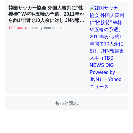
韓国サッカー協会 外国人審判に“性
接待” W杯や五輪の予選、2011年か
これを元に考えるとカルシウムを大量に使う脊椎動物と貝
ら約1年間で10人余に対し JNN報告
書入手（TBS NEWS DIG Powered
類は苦労してるんだな…。腹足類だと殻を無くしてナメク
177 users
news.yahoo.co.jp
by JNN） - Yahoo!ニュース
ジになったり努力してるし。
─ニュース :: 【研究発表】昆虫学の大問題＝「昆虫はなぜ海にいな
いのか」に関する新仮説
ウチもEchoを実家に置いて４年。でたまに覗いてる。ぼ
ちぼちRingも置こうかと画策中。あと、Googleマップで
位置情報を共有してる。電池残量や充電中かが分かるので
もっと読む
これ見て生きてるなって分かる。
─たまにLINEするくらいだった遠方の父67歳と僕。ITツール導入で
コミュニケーションが劇的に変化した｜tayorini by LIFULL介護