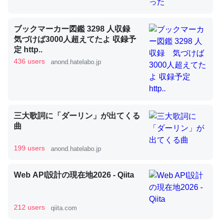
ブックマーカー図鑑 3298 人収録
昆虫ってカルシウム少ないのか。知らんかった。調べたら
気づけば3000人超えてたよ 収録予
コオロギのカルシウム分はエビの600分の1程度。
定 http..
436 users
─ニュース :: 【研究発表】昆虫学の大問題＝「昆虫はなぜ海にいな
anond.hatelabo.jp
いのか」に関する新仮説
三大歌詞に「ダーリン」が出てくる
曲
論文では「淡水はカルシウムも酸素も不足してて両方に不
利だから両方が拮抗してるのでは」とあって面白い。海に
199 users
anond.hatelabo.jp
いる鋏角類（カブトガニ・ウミグモ）はカルシウムを使わ
ずキチンを強化してる筈だが、酵素が違うのか？
Web API設計の現在地2026 - Qiita
─ニュース :: 【研究発表】昆虫学の大問題＝「昆虫はなぜ海にいな
いのか」に関する新仮説
212 users
qiita.com