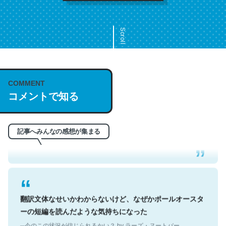
Scroll
COMMENT
これは名文。彼はとてもクレバーなんだろうなと凄く思
コメントで知る
う。英語少しでも読める人は原文もお勧め。自分はこの流
れ好き。Let’s Fucking Go. Then Covid hit. Shit.
─今のこの状況が信じられるかい？ by ラーズ・ヌートバー
記事へみんなの感想が集まる
翻訳文体なせいかわからないけど、なぜかポールオースタ
ーの短編を読んだような気持ちになった
─今のこの状況が信じられるかい？ by ラーズ・ヌートバー