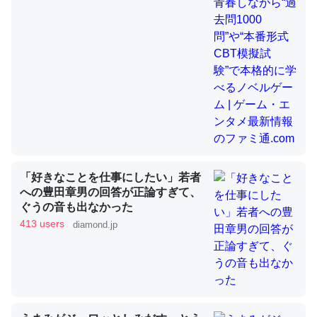
昆虫ってカルシウム少ないのか。知らんかった。調べたら
コオロギのカルシウム分はエビの600分の1程度。
─ニュース :: 【研究発表】昆虫学の大問題＝「昆虫はなぜ海にいな
いのか」に関する新仮説
「好きなことを仕事にしたい」若者
論文では「淡水はカルシウムも酸素も不足してて両方に不
への豊田章男の回答が正論すぎて、
利だから両方が拮抗してるのでは」とあって面白い。海に
ぐうの音も出なかった
いる鋏角類（カブトガニ・ウミグモ）はカルシウムを使わ
413 users
diamond.jp
ずキチンを強化してる筈だが、酵素が違うのか？
─ニュース :: 【研究発表】昆虫学の大問題＝「昆虫はなぜ海にいな
いのか」に関する新仮説