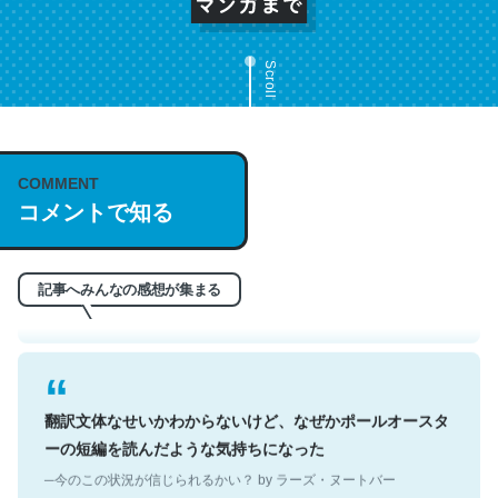
Scroll
これは名文。彼はとてもクレバーなんだろうなと凄く思
COMMENT
コメントで知る
う。英語少しでも読める人は原文もお勧め。自分はこの流
れ好き。Let’s Fucking Go. Then Covid hit. Shit.
─今のこの状況が信じられるかい？ by ラーズ・ヌートバー
記事へみんなの感想が集まる
翻訳文体なせいかわからないけど、なぜかポールオースタ
ーの短編を読んだような気持ちになった
─今のこの状況が信じられるかい？ by ラーズ・ヌートバー