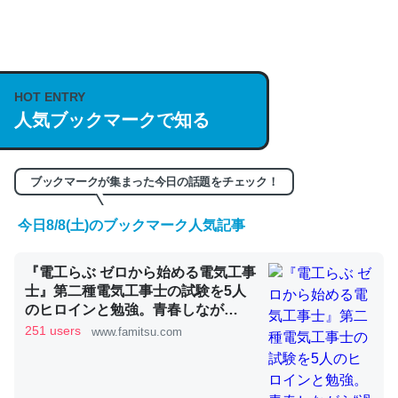
何気にChatGPTの仕組み、特に「トークン」について解
説してる記事が少ないので貴重な良記事。/続編来た
https://isobe324649.hatenablog.com/entry/2023/03/27
HOT ENTRY
/064121
人気ブックマークで知る
─GPTの仕組みと限界についての考察（１） - conceptualization
ブックマークが集まった今日の話題をチェック！
今日8/8(土)のブックマーク人気記事
これは良記事。32768トークンだと英語小説100ページ分
くらい。小説でいう「ずっと前の伏線」は回収されないけ
『電工らぶ ゼロから始める電気工事
ど、短期記憶というには多い分量。進化すればするほど分
士』第二種電気工事士の試験を5人
かりやすく強くなりそう
のヒロインと勉強。青春しなが
ら“過去問1000問”や“本番形式CBT
251 users
www.famitsu.com
─GPTの仕組みと限界についての考察（１） - conceptualization
模擬試験”で本格的に学べるノベル
ゲーム | ゲーム・エンタメ最新情報
のファミ通.com