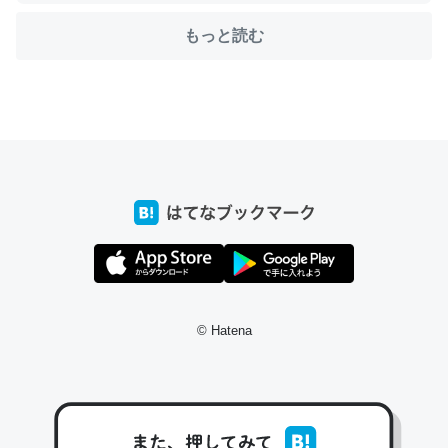
もっと読む
ちょうど同じ理由でEcho Show 8を設定中でした。Prime
とかSpotifyを支払う孝行もできる。一生で親と会える残
り時間を日数にすると1週間とかの人が多いそうだけど、
それを実質100倍以上に伸ばす効果があるはず……
─たまにLINEするくらいだった遠方の父67歳と僕。ITツール導入で
コミュニケーションが劇的に変化した｜tayorini by LIFULL介護
私も3年前ぐらいに祖母の家に設置した。ポケットWifiみ
© Hatena
たいなのでネット環境作ったけどAlexaしか使わないので
回線代ほとんどかからないですよ。参考：
https://toyoshi.hatenablog.com/entry/2019/05/15/1805
34
─たまにLINEするくらいだった遠方の父67歳と僕。ITツール導入で