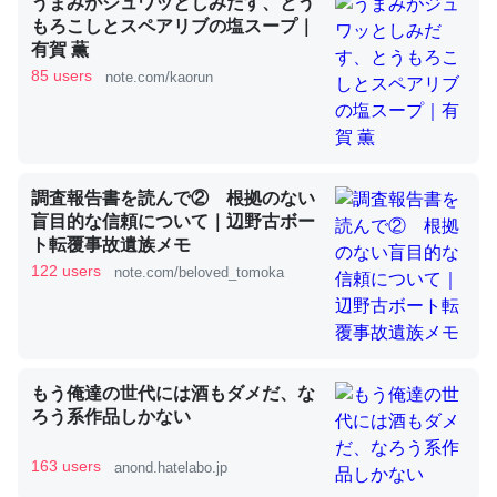
うまみがジュワッとしみだす、とう
もろこしとスペアリブの塩スープ｜
有賀 薫
これを元に考えるとカルシウムを大量に使う脊椎動物と貝
85 users
note.com/kaorun
類は苦労してるんだな…。腹足類だと殻を無くしてナメク
ジになったり努力してるし。
─ニュース :: 【研究発表】昆虫学の大問題＝「昆虫はなぜ海にいな
いのか」に関する新仮説
調査報告書を読んで② 根拠のない
盲目的な信頼について｜辺野古ボー
ト転覆事故遺族メモ
122 users
note.com/beloved_tomoka
ウチもEchoを実家に置いて４年。でたまに覗いてる。ぼ
ちぼちRingも置こうかと画策中。あと、Googleマップで
位置情報を共有してる。電池残量や充電中かが分かるので
これ見て生きてるなって分かる。
もう俺達の世代には酒もダメだ、な
─たまにLINEするくらいだった遠方の父67歳と僕。ITツール導入で
ろう系作品しかない
コミュニケーションが劇的に変化した｜tayorini by LIFULL介護
163 users
anond.hatelabo.jp