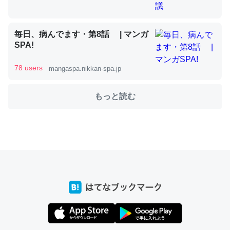
毎日、病んでます・第8話 | マンガ
これを元に考えるとカルシウムを大量に使う脊椎動物と貝
SPA!
類は苦労してるんだな…。腹足類だと殻を無くしてナメク
ジになったり努力してるし。
78 users
mangaspa.nikkan-spa.jp
─ニュース :: 【研究発表】昆虫学の大問題＝「昆虫はなぜ海にいな
いのか」に関する新仮説
もっと読む
ウチもEchoを実家に置いて４年。でたまに覗いてる。ぼ
ちぼちRingも置こうかと画策中。あと、Googleマップで
位置情報を共有してる。電池残量や充電中かが分かるので
これ見て生きてるなって分かる。
─たまにLINEするくらいだった遠方の父67歳と僕。ITツール導入で
コミュニケーションが劇的に変化した｜tayorini by LIFULL介護