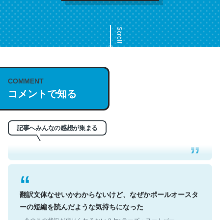
Scroll
COMMENT
これは名文。彼はとてもクレバーなんだろうなと凄く思
コメントで知る
う。英語少しでも読める人は原文もお勧め。自分はこの流
れ好き。Let’s Fucking Go. Then Covid hit. Shit.
─今のこの状況が信じられるかい？ by ラーズ・ヌートバー
記事へみんなの感想が集まる
翻訳文体なせいかわからないけど、なぜかポールオースタ
ーの短編を読んだような気持ちになった
─今のこの状況が信じられるかい？ by ラーズ・ヌートバー