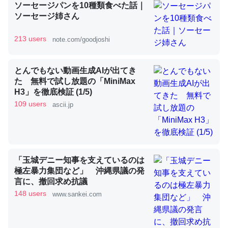
ソーセージパンを10種類食べた話｜
ソーセージ姉さん
昆虫ってカルシウム少ないのか。知らんかった。調べたら
213 users
note.com/goodjoshi
コオロギのカルシウム分はエビの600分の1程度。
─ニュース :: 【研究発表】昆虫学の大問題＝「昆虫はなぜ海にいな
とんでもない動画生成AIが出てき
いのか」に関する新仮説
た 無料で試し放題の「MiniMax
H3」を徹底検証 (1/5)
109 users
ascii.jp
論文では「淡水はカルシウムも酸素も不足してて両方に不
利だから両方が拮抗してるのでは」とあって面白い。海に
「玉城デニー知事を支えているのは
いる鋏角類（カブトガニ・ウミグモ）はカルシウムを使わ
極左暴力集団など」 沖縄県議の発
ずキチンを強化してる筈だが、酵素が違うのか？
言に、撤回求め抗議
─ニュース :: 【研究発表】昆虫学の大問題＝「昆虫はなぜ海にいな
148 users
www.sankei.com
いのか」に関する新仮説