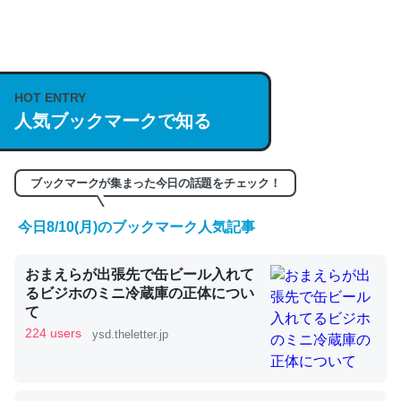
何気にChatGPTの仕組み、特に「トークン」について解
説してる記事が少ないので貴重な良記事。/続編来た
HOT ENTRY
https://isobe324649.hatenablog.com/entry/2023/03/27
人気ブックマークで知る
/064121
─GPTの仕組みと限界についての考察（１） - conceptualization
ブックマークが集まった今日の話題をチェック！
今日8/10(月)のブックマーク人気記事
これは良記事。32768トークンだと英語小説100ページ分
おまえらが出張先で缶ビール入れて
くらい。小説でいう「ずっと前の伏線」は回収されないけ
るビジホのミニ冷蔵庫の正体につい
ど、短期記憶というには多い分量。進化すればするほど分
て
かりやすく強くなりそう
224 users
ysd.theletter.jp
─GPTの仕組みと限界についての考察（１） - conceptualization