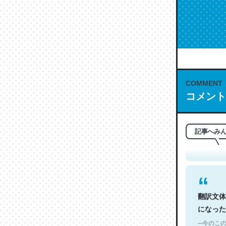
COMMENT
これは名
コメント
もお勧め。自
─今のこの
記事へみ
翻訳文体
になった
─今のこの