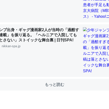
choを実家に置いて４年。でたまに覗いてる。ぼちぼちRingも置こう
、Googleマップで位置情報を共有してる。電池残量や充電中かが分か
ンプ出身・ギャグ漫画家2人が当時の「過酷す
きてるなって分かる。
連載」を振り返る。「ヘルニアで入院しても
INEするくらいだった遠方の父67歳と僕。ITツール導入でコミュニケーションが劇
とさない」ストイックな舞台裏 | 日刊SPA!
ni by LIFULL介護
nikkan-spa.jp
じ理由でEcho Show 8を設定中でした。PrimeとかSpotifyを支払
生で親と会える残り時間を日数にすると1週間とかの人が多いそうだけ
00倍以上に伸ばす効果があるはず……
もっと読む
INEするくらいだった遠方の父67歳と僕。ITツール導入でコミュニケーションが劇
ni by LIFULL介護