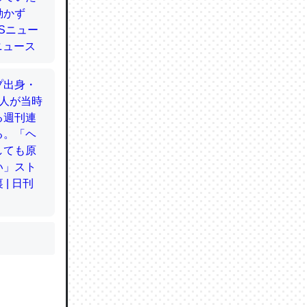
かと画策
るのでこ
的に変化し
う孝行もで
ど、それ
的に変化し