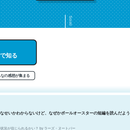
Scroll
文。彼はとてもクレバーなんだろうなと凄く思う。英語少しでも読める
で知る
分はこの流れ好き。Let’s Fucking Go. Then Covid hit. Shit.
状況が信じられるかい？ by ラーズ・ヌートバー
んなの感想が集まる
なせいかわからないけど、なぜかポールオースターの短編を読んだよう
状況が信じられるかい？ by ラーズ・ヌートバー