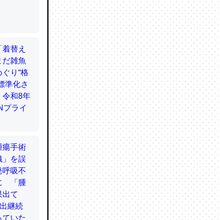
てるので
使わずキ
…。腹足