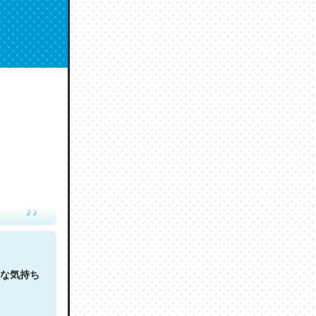
人は原文
な気持ち