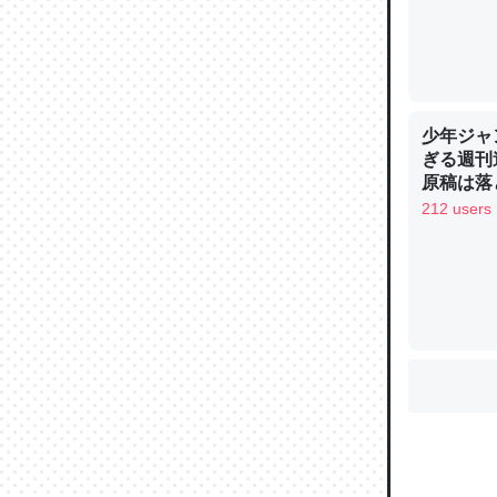
ウチもE
中。あと
少年ジャ
れ見て生
ぎる週刊
─たまにL
原稿は落
た｜tayori
212 users
ちょうど同
きる。一
を実質1
─たまにL
た｜tayori