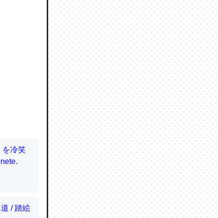
ので貴重
064121
ずっと前
ど分かり
分はエビ