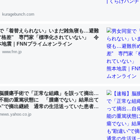
 :: 【研究発表】昆虫学の大問題＝「昆虫はなぜ海にいないのか」に関する新仮説
kuragebunch.com
で「着替えられない」いまだ雑魚寝も…避難
“格差” 専門家「標準化されていない」 令
「淡水はカルシウムも酸素も不足してて両方に不利だから両方が拮抗し
本地震｜FNNプライムオンライン
って面白い。海にいる鋏角類（カブトガニ・ウミグモ）はカルシウムを
www.fnn.jp
化してる筈だが、酵素が違うのか？
 :: 【研究発表】昆虫学の大問題＝「昆虫はなぜ海にいないのか」に関する新仮説
脳腫瘍手術で「正常な組織」を誤って摘出…
不能の重篤状態に 「腫瘍でない」結果出て
い”で摘出継続 通常の生活送っていた患者が
に考えるとカルシウムを大量に使う脊椎動物と貝類は苦労してるんだな
ず 京大病院（MBSニュース） - Yahoo!ニ
news.yahoo.co.jp
を無くしてナメクジになったり努力してるし。
 :: 【研究発表】昆虫学の大問題＝「昆虫はなぜ海にいないのか」に関する新仮説