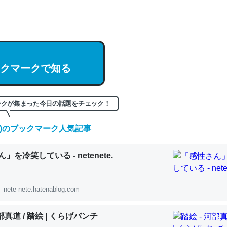
hatGPTの仕組み、特に「トークン」について解説してる記事が少ない
編来た https://isobe324649.hatenablog.com/entry/2023/03/27/
組みと限界についての考察（１） - conceptualization
クマークで知る
記事。32768トークンだと英語小説100ページ分くらい。小説でいう「
ークが集まった今日の話題をチェック！
は回収されないけど、短期記憶というには多い分量。進化すればするほ
くなりそう
(金)のブックマーク人気記事
組みと限界についての考察（１） - conceptualization
」を冷笑している - netenete.
nete-nete.hatenablog.com
カルシウム少ないのか。知らんかった。調べたらコオロギのカルシウム
河部真道 / 踏絵 | くらげバンチ
分の1程度。