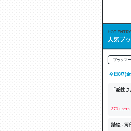
何気にC
な良記事。/続
─GPTの仕
HOT ENTRY
人気ブッ
これは良
ブックマ
の伏線」
やすく強
今日8/7
─GPTの仕
「感性さん
370 users
昆虫って
踏絵 - 
の600