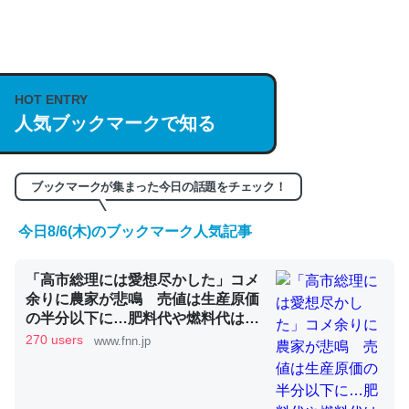
何気にChatGPTの仕組み、特に「トークン」について解
説してる記事が少ないので貴重な良記事。/続編来た
https://isobe324649.hatenablog.com/entry/2023/03/27
/064121
HOT ENTRY
人気ブックマークで知る
─GPTの仕組みと限界についての考察（１） - conceptualization
ブックマークが集まった今日の話題をチェック！
今日8/6(木)のブックマーク人気記事
これは良記事。32768トークンだと英語小説100ページ分
くらい。小説でいう「ずっと前の伏線」は回収されないけ
「高市総理には愛想尽かした」コメ
ど、短期記憶というには多い分量。進化すればするほど分
余りに農家が悲鳴 売値は生産原価
かりやすく強くなりそう
の半分以下に…肥料代や燃料代は高
─GPTの仕組みと限界についての考察（１） - conceptualization
騰「今年でやめる」農家も｜FNNプ
270 users
www.fnn.jp
ライムオンライン