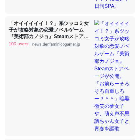
ちょうど同じ理由でEcho Show 8を設定中でした。Prime
「オイイイイイ！？」系ツッコミ女
とかSpotifyを支払う孝行もできる。一生で親と会える残
子が攻略対象の恋愛ノベルゲーム
り時間を日数にすると1週間とかの人が多いそうだけど、
『美術部カノジョ』Steamストアペ
それを実質100倍以上に伸ばす効果があるはず……
ージが公開。「お前らーそろそろ自
100 users
news.denfaminicogamer.jp
重しろー？＾＾」暗黒微笑の夢女子
─たまにLINEするくらいだった遠方の父67歳と僕。ITツール導入で
や、萌え声不思議ちゃん女子と青春
コミュニケーションが劇的に変化した｜tayorini by LIFULL介護
を謳歌
私も3年前ぐらいに祖母の家に設置した。ポケットWifiみ
たいなのでネット環境作ったけどAlexaしか使わないので
回線代ほとんどかからないですよ。参考：
https://toyoshi.hatenablog.com/entry/2019/05/15/1805
34
─たまにLINEするくらいだった遠方の父67歳と僕。ITツール導入で