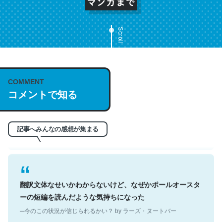
Scroll
これは名文。彼はとてもクレバーなんだろうなと凄く思
COMMENT
う。英語少しでも読める人は原文もお勧め。自分はこの流
コメントで知る
れ好き。Let’s Fucking Go. Then Covid hit. Shit.
─今のこの状況が信じられるかい？ by ラーズ・ヌートバー
記事へみんなの感想が集まる
翻訳文体なせいかわからないけど、なぜかポールオースタ
ーの短編を読んだような気持ちになった
─今のこの状況が信じられるかい？ by ラーズ・ヌートバー