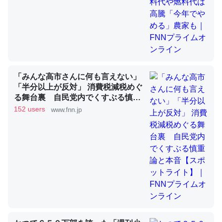
昆虫ってカルシウム少ないのか。知らんかった。調べたら
コオロギのカルシウム分はエビの600分の1程度。
─ニュース :: 【研究発表】昆虫学の大問題＝「昆虫はなぜ海にいな
いのか」に関する新仮説
「みんな高市さんに何も言えない」
「半分以上が反対」 消費税減税めぐ
る舞台裏 自民党内でくすぶる慎重
論と本音【スポットライト】｜FNN
152 users
www.fnn.jp
プライムオンライン
論文では「淡水はカルシウムも酸素も不足してて両方に不
利だから両方が拮抗してるのでは」とあって面白い。海に
いる鋏角類（カブトガニ・ウミグモ）はカルシウムを使わ
ずキチンを強化してる筈だが、酵素が違うのか？
─ニュース :: 【研究発表】昆虫学の大問題＝「昆虫はなぜ海にいな
いのか」に関する新仮説