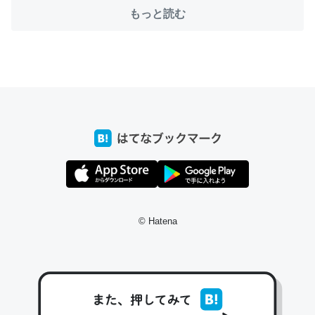
コミュニケーションが劇的に変化した｜tayorini by LIFULL介護
もっと読む
これ作ろう。/早速夕食に作った！本当にスナップえんどう
が止まらなくなった…！生のにんにくが結構効いてるの
で、気になる場合はにんにくだけ加熱してから加えたりガ
ーリックパウダーで代用してもいいかも。
─野菜が止まらなくなる南フランス発祥の万能ソース「アイオリソ
ース」の作り方をビストロ居酒屋のシェフに聞いてみた - メシ通 | ホ
ットペッパーグルメ
© Hatena
スペインにもアリオリソースがあり、それも美味しいんだ
けど、読み方が違うだけで同じものを指すのか、また違う
ソースなのか気になる