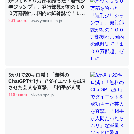
かつて６５０万部を誇った「週刊少
年ジャンプ」、発行部数が初の１０
これを元に考えるとカルシウムを大量に使う脊椎動物と貝
０万部割れ…国内の紙雑誌で「１０
０万部超」ゼロに
類は苦労してるんだな…。腹足類だと殻を無くしてナメク
231 users
www.yomiuri.co.jp
ジになったり努力してるし。
─ニュース :: 【研究発表】昆虫学の大問題＝「昆虫はなぜ海にいな
いのか」に関する新仮説
3か月で20キロ減！「無料の
ウチもEchoを実家に置いて４年。でたまに覗いてる。ぼ
ChatGPTだけ」でダイエットを成功
ちぼちRingも置こうかと画策中。あと、Googleマップで
させた芸人を直撃。「相手が人間だ
位置情報を共有してる。電池残量や充電中かが分かるので
ったらムリ」な減量メソッドに驚き
116 users
nikkan-spa.jp
| 日刊SPA!
これ見て生きてるなって分かる。
─たまにLINEするくらいだった遠方の父67歳と僕。ITツール導入で
コミュニケーションが劇的に変化した｜tayorini by LIFULL介護