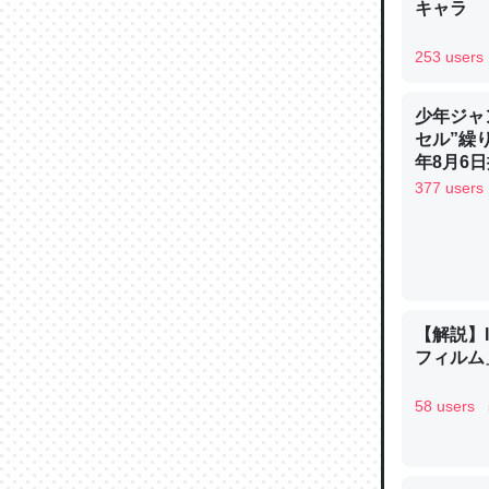
キャラ
─ニュース
253 users
少年ジャ
セル”繰
論文では
年8月6日
は」とあ
377 users
チンを強
─ニュース
【解説】
フィルム」
これを元
58 users
類だと殻
─ニュース