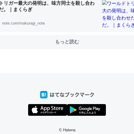
トリガー最大の発明は、味方同士を殺し合わ
だ。｜まくらぎ
note.com/makuragi_note
choを実家に置いて４年。でたまに覗いてる。ぼちぼちRingも置こう
、Googleマップで位置情報を共有してる。電池残量や充電中かが分か
きてるなって分かる。
もっと読む
INEするくらいだった遠方の父67歳と僕。ITツール導入でコミュニケーションが劇
ni by LIFULL介護
じ理由でEcho Show 8を設定中でした。PrimeとかSpotifyを支払
生で親と会える残り時間を日数にすると1週間とかの人が多いそうだけ
00倍以上に伸ばす効果があるはず……
INEするくらいだった遠方の父67歳と僕。ITツール導入でコミュニケーションが劇
ni by LIFULL介護
© Hatena