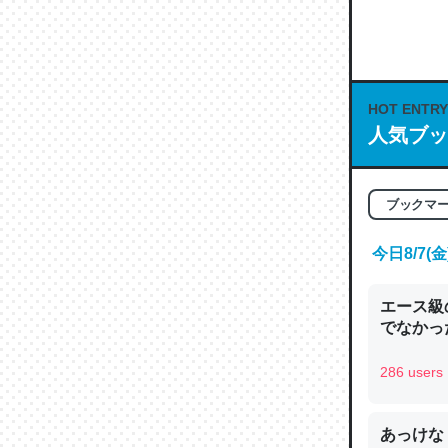
何気にC
な良記事。/続
─GPTの仕
HOT ENTRY
人気ブッ
これは良
ブックマ
の伏線」
今日8/7
やすく強
─GPTの仕
エース級
でなかっ
286 users
昆虫って
あっけな
の600