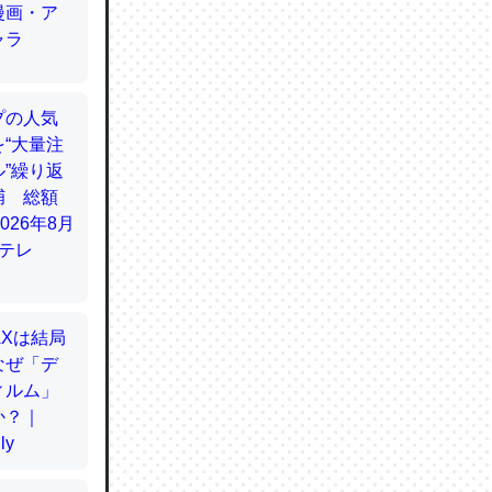
てるので
使わずキ
…。腹足