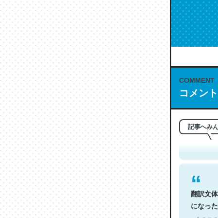
COMMENT
コメント
これは名
もお勧め。自
─今のこの
記事へみ
翻訳文体
になった
─今のこの