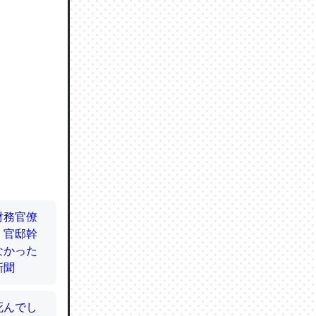
ので貴重
064121
ずっと前
ど分かり
分はエビ