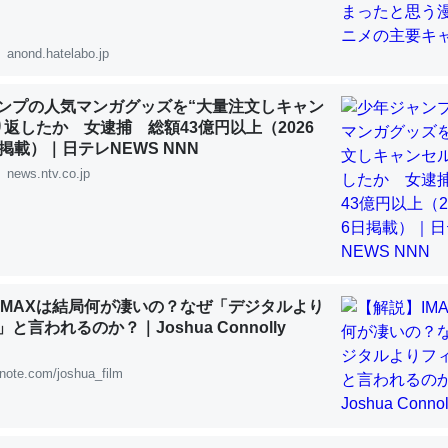
 :: 【研究発表】昆虫学の大問題＝「昆虫はなぜ海にいないのか」に関する新仮説
anond.hatelabo.jp
ンプの人気マンガグッズを“大量注文しキャン
り返したか 女逮捕 総額43億円以上（2026
「淡水はカルシウムも酸素も不足してて両方に不利だから両方が拮抗し
掲載）｜日テレNEWS NNN
って面白い。海にいる鋏角類（カブトガニ・ウミグモ）はカルシウムを
news.ntv.co.jp
化してる筈だが、酵素が違うのか？
 :: 【研究発表】昆虫学の大問題＝「昆虫はなぜ海にいないのか」に関する新仮説
IMAXは結局何が凄いの？なぜ「デジタルより
と言われるのか？｜Joshua Connolly
に考えるとカルシウムを大量に使う脊椎動物と貝類は苦労してるんだな
note.com/joshua_film
を無くしてナメクジになったり努力してるし。
 :: 【研究発表】昆虫学の大問題＝「昆虫はなぜ海にいないのか」に関する新仮説