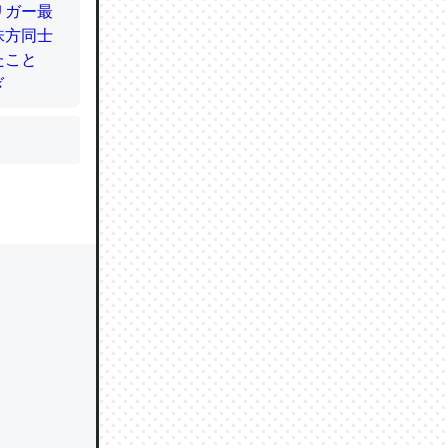
かと画策
るのでこ
的に変化し
う孝行もで
ど、それ
的に変化し