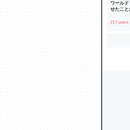
ワールド
せたこと
217 users
ウチもE
中。あと
れ見て生
─たまにL
た｜tayori
ちょうど同
きる。一
を実質1
─たまにL
た｜tayori