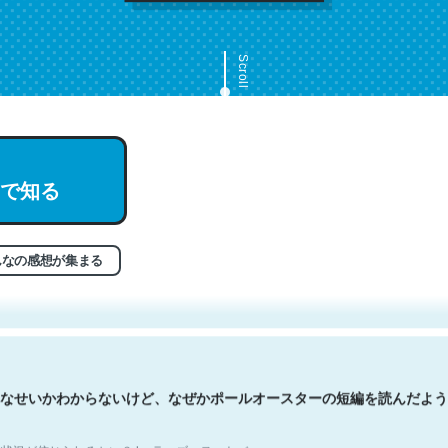
Scroll
で知る
文。彼はとてもクレバーなんだろうなと凄く思う。英語少しでも読める
分はこの流れ好き。Let’s Fucking Go. Then Covid hit. Shit.
状況が信じられるかい？ by ラーズ・ヌートバー
んなの感想が集まる
なせいかわからないけど、なぜかポールオースターの短編を読んだよう
状況が信じられるかい？ by ラーズ・ヌートバー