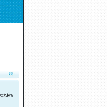
人は原文
な気持ち