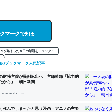
hatGPTの仕組み、特に「トークン」について解説してる記事が少ない
編来た https://isobe324649.hatenablog.com/entry/2023/03/27/
組みと限界についての考察（１） - conceptualization
クマークで知る
記事。32768トークンだと英語小説100ページ分くらい。小説でいう「
ークが集まった今日の話題をチェック！
は回収されないけど、短期記憶というには多い分量。進化すればするほ
(金)のブックマーク人気記事
くなりそう
組みと限界についての考察（１） - conceptualization
の財務官僚が異例転出へ 官邸幹部「協力的
たから」：朝日新聞
www.asahi.com
カルシウム少ないのか。知らんかった。調べたらコオロギのカルシウム
く死んでしまったと思う漫画・アニメの主要
分の1程度。