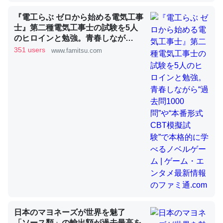
『電工らぶ ゼロから始める電気工事
士』第二種電気工事士の試験を5人
昆虫ってカルシウム少ないのか。知らんかった。調べたら
のヒロインと勉強。青春しなが
コオロギのカルシウム分はエビの600分の1程度。
ら“過去問1000問”や“本番形式CBT
351 users
www.famitsu.com
模擬試験”で本格的に学べるノベル
─ニュース :: 【研究発表】昆虫学の大問題＝「昆虫はなぜ海にいな
ゲーム | ゲーム・エンタメ最新情報
いのか」に関する新仮説
のファミ通.com
論文では「淡水はカルシウムも酸素も不足してて両方に不
利だから両方が拮抗してるのでは」とあって面白い。海に
いる鋏角類（カブトガニ・ウミグモ）はカルシウムを使わ
ずキチンを強化してる筈だが、酵素が違うのか？
─ニュース :: 【研究発表】昆虫学の大問題＝「昆虫はなぜ海にいな
いのか」に関する新仮説
日本のマヨネーズが世界を魅了
「ソース類」の輸出額が過去最高を