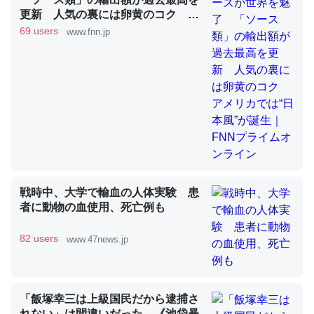
更新 人気の裏には卵黄のコク ア
メリカでは“日本風”が誕生｜FNNプ
69 users
www.fnn.jp
ライムオンライン
これを元に考えるとカルシウムを大量に使う脊椎動物と貝
類は苦労してるんだな…。腹足類だと殻を無くしてナメク
ジになったり努力してるし。
─ニュース :: 【研究発表】昆虫学の大問題＝「昆虫はなぜ海にいな
いのか」に関する新仮説
戦時中、大学で輸血の人体実験 患
ウチもEchoを実家に置いて４年。でたまに覗いてる。ぼ
者に動物の血使用、死亡例も
ちぼちRingも置こうかと画策中。あと、Googleマップで
位置情報を共有してる。電池残量や充電中かが分かるので
82 users
www.47news.jp
これ見て生きてるなって分かる。
─たまにLINEするくらいだった遠方の父67歳と僕。ITツール導入で
コミュニケーションが劇的に変化した｜tayorini by LIFULL介護
「飯塚幸三は上級国民だから逮捕さ
れない」は間違いだった…《池袋暴