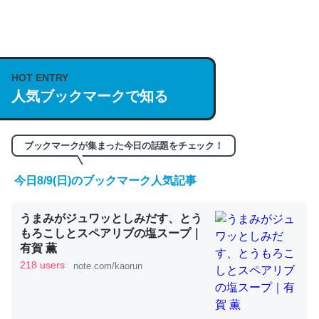
何気にChatGPTの仕組み、特に「トークン」について解
説してる記事が少ないので貴重な良記事。/続編来た
https://isobe324649.hatenablog.com/entry/2023/03/27
HOT ENTRY
人気ブックマークで知る
/064121
─GPTの仕組みと限界についての考察（１） - conceptualization
ブックマークが集まった今日の話題をチェック！
今日8/9(日)のブックマーク人気記事
これは良記事。32768トークンだと英語小説100ページ分
うまみがジュワッとしみだす、とう
くらい。小説でいう「ずっと前の伏線」は回収されないけ
もろこしとスペアリブの塩スープ｜
ど、短期記憶というには多い分量。進化すればするほど分
有賀 薫
かりやすく強くなりそう
218 users
note.com/kaorun
─GPTの仕組みと限界についての考察（１） - conceptualization