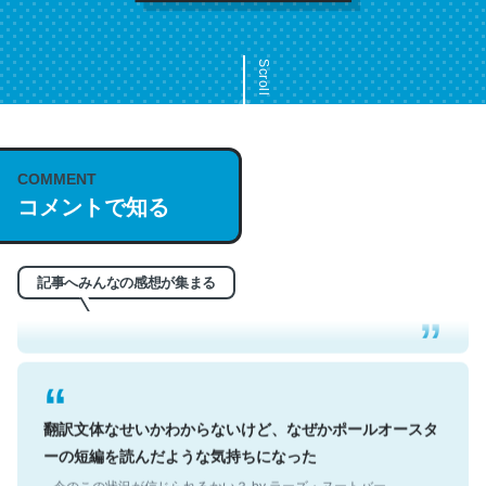
Scroll
COMMENT
これは名文。彼はとてもクレバーなんだろうなと凄く思
コメントで知る
う。英語少しでも読める人は原文もお勧め。自分はこの流
れ好き。Let’s Fucking Go. Then Covid hit. Shit.
─今のこの状況が信じられるかい？ by ラーズ・ヌートバー
記事へみんなの感想が集まる
翻訳文体なせいかわからないけど、なぜかポールオースタ
ーの短編を読んだような気持ちになった
─今のこの状況が信じられるかい？ by ラーズ・ヌートバー