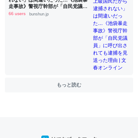
走事故》警視庁幹部が「自民党議
員」に呼び出されても逮捕を見送っ
66 users
bunshun.jp
た理由 | 文春オンライン
ちょうど同じ理由でEcho Show 8を設定中でした。Prime
とかSpotifyを支払う孝行もできる。一生で親と会える残
り時間を日数にすると1週間とかの人が多いそうだけど、
それを実質100倍以上に伸ばす効果があるはず……
─たまにLINEするくらいだった遠方の父67歳と僕。ITツール導入で
コミュニケーションが劇的に変化した｜tayorini by LIFULL介護
もっと読む
私も3年前ぐらいに祖母の家に設置した。ポケットWifiみ
たいなのでネット環境作ったけどAlexaしか使わないので
回線代ほとんどかからないですよ。参考：
https://toyoshi.hatenablog.com/entry/2019/05/15/1805
34