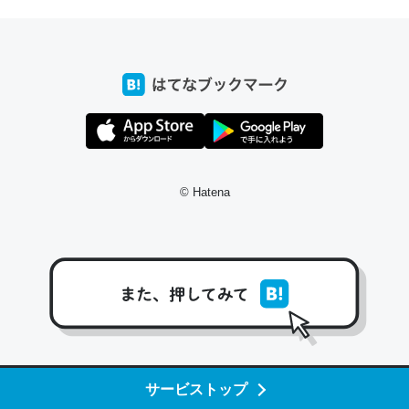
ちょうど同じ理由でEcho Show 8を設定中でした。Prime
とかSpotifyを支払う孝行もできる。一生で親と会える残
り時間を日数にすると1週間とかの人が多いそうだけど、
それを実質100倍以上に伸ばす効果があるはず……
─たまにLINEするくらいだった遠方の父67歳と僕。ITツール導入で
コミュニケーションが劇的に変化した｜tayorini by LIFULL介護
© Hatena
私も3年前ぐらいに祖母の家に設置した。ポケットWifiみ
たいなのでネット環境作ったけどAlexaしか使わないので
回線代ほとんどかからないですよ。参考：
https://toyoshi.hatenablog.com/entry/2019/05/15/1805
サービストップ
34