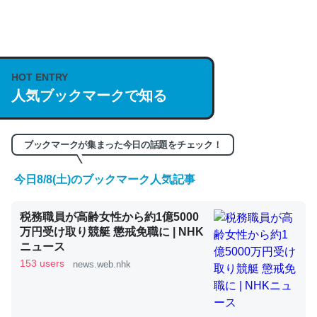
何気にChatGPTの仕組み、特に「トークン」について解
説してる記事が少ないので貴重な良記事。/続編来た
https://isobe324649.hatenablog.com/entry/2023/03/27
HOT ENTRY
/064121
人気ブックマークで知る
─GPTの仕組みと限界についての考察（１） - conceptualization
ブックマークが集まった今日の話題をチェック！
今日8/8(土)のブックマーク人気記事
これは良記事。32768トークンだと英語小説100ページ分
税務職員が高齢女性から約1億5000
くらい。小説でいう「ずっと前の伏線」は回収されないけ
万円受け取り競艇 懲戒免職に | NHK
ど、短期記憶というには多い分量。進化すればするほど分
ニュース
かりやすく強くなりそう
153 users
news.web.nhk
─GPTの仕組みと限界についての考察（１） - conceptualization