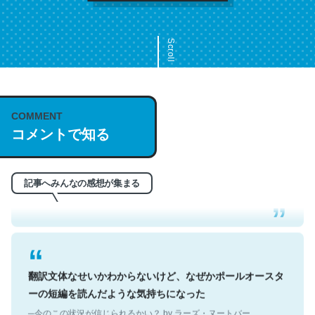
Scroll
COMMENT
これは名文。彼はとてもクレバーなんだろうなと凄く思
コメントで知る
う。英語少しでも読める人は原文もお勧め。自分はこの流
れ好き。Let’s Fucking Go. Then Covid hit. Shit.
─今のこの状況が信じられるかい？ by ラーズ・ヌートバー
記事へみんなの感想が集まる
翻訳文体なせいかわからないけど、なぜかポールオースタ
ーの短編を読んだような気持ちになった
─今のこの状況が信じられるかい？ by ラーズ・ヌートバー