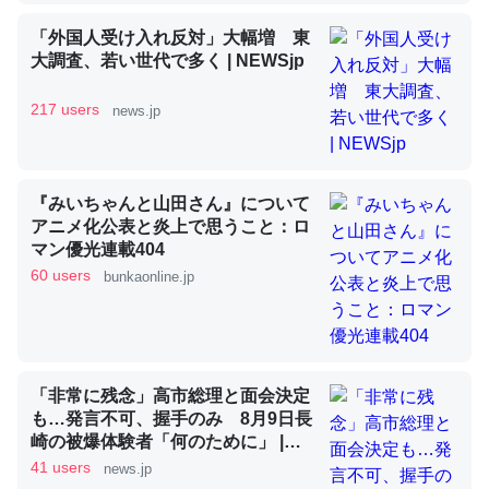
「外国人受け入れ反対」大幅増 東
大調査、若い世代で多く | NEWSjp
昆虫ってカルシウム少ないのか。知らんかった。調べたら
コオロギのカルシウム分はエビの600分の1程度。
217 users
news.jp
─ニュース :: 【研究発表】昆虫学の大問題＝「昆虫はなぜ海にいな
いのか」に関する新仮説
『みいちゃんと山田さん』について
アニメ化公表と炎上で思うこと：ロ
マン優光連載404
60 users
bunkaonline.jp
論文では「淡水はカルシウムも酸素も不足してて両方に不
利だから両方が拮抗してるのでは」とあって面白い。海に
いる鋏角類（カブトガニ・ウミグモ）はカルシウムを使わ
ずキチンを強化してる筈だが、酵素が違うのか？
「非常に残念」高市総理と面会決定
─ニュース :: 【研究発表】昆虫学の大問題＝「昆虫はなぜ海にいな
も…発言不可、握手のみ 8月9日長
いのか」に関する新仮説
崎の被爆体験者「何のために」 |
NEWSjp
41 users
news.jp