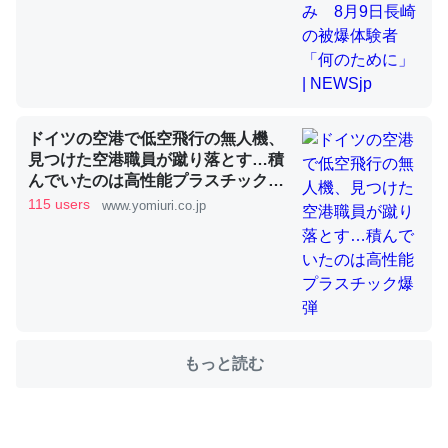
これを元に考えるとカルシウムを大量に使う脊椎動物と貝
類は苦労してるんだな…。腹足類だと殻を無くしてナメク
ジになったり努力してるし。
ドイツの空港で低空飛行の無人機、
─ニュース :: 【研究発表】昆虫学の大問題＝「昆虫はなぜ海にいな
いのか」に関する新仮説
見つけた空港職員が蹴り落とす…積
んでいたのは高性能プラスチック爆
弾
115 users
www.yomiuri.co.jp
ウチもEchoを実家に置いて４年。でたまに覗いてる。ぼ
ちぼちRingも置こうかと画策中。あと、Googleマップで
位置情報を共有してる。電池残量や充電中かが分かるので
これ見て生きてるなって分かる。
もっと読む
─たまにLINEするくらいだった遠方の父67歳と僕。ITツール導入で
コミュニケーションが劇的に変化した｜tayorini by LIFULL介護