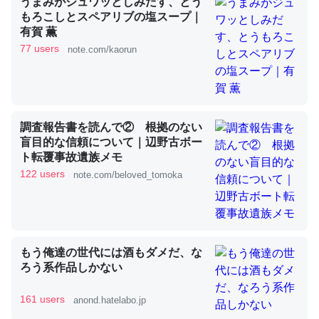
うまみがジュワッとしみだす、とう
もろこしとスペアリブの塩スープ｜
有賀 薫
これを元に考えるとカルシウムを大量に使う脊椎動物と貝
77 users
note.com/kaorun
類は苦労してるんだな…。腹足類だと殻を無くしてナメク
ジになったり努力してるし。
─ニュース :: 【研究発表】昆虫学の大問題＝「昆虫はなぜ海にいな
いのか」に関する新仮説
調査報告書を読んで② 根拠のない
盲目的な信頼について｜辺野古ボー
ト転覆事故遺族メモ
122 users
note.com/beloved_tomoka
ウチもEchoを実家に置いて４年。でたまに覗いてる。ぼ
ちぼちRingも置こうかと画策中。あと、Googleマップで
位置情報を共有してる。電池残量や充電中かが分かるので
これ見て生きてるなって分かる。
もう俺達の世代には酒もダメだ、な
ろう系作品しかない
─たまにLINEするくらいだった遠方の父67歳と僕。ITツール導入で
コミュニケーションが劇的に変化した｜tayorini by LIFULL介護
161 users
anond.hatelabo.jp