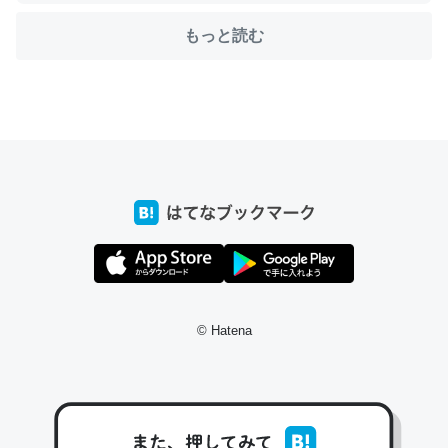
もっと読む
ちょうど同じ理由でEcho Show 8を設定中でした。Prime
とかSpotifyを支払う孝行もできる。一生で親と会える残
り時間を日数にすると1週間とかの人が多いそうだけど、
それを実質100倍以上に伸ばす効果があるはず……
─たまにLINEするくらいだった遠方の父67歳と僕。ITツール導入で
コミュニケーションが劇的に変化した｜tayorini by LIFULL介護
私も3年前ぐらいに祖母の家に設置した。ポケットWifiみ
© Hatena
たいなのでネット環境作ったけどAlexaしか使わないので
回線代ほとんどかからないですよ。参考：
https://toyoshi.hatenablog.com/entry/2019/05/15/1805
34
─たまにLINEするくらいだった遠方の父67歳と僕。ITツール導入で