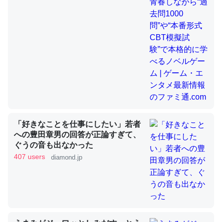
昆虫ってカルシウム少ないのか。知らんかった。調べたら
コオロギのカルシウム分はエビの600分の1程度。
─ニュース :: 【研究発表】昆虫学の大問題＝「昆虫はなぜ海にいな
いのか」に関する新仮説
「好きなことを仕事にしたい」若者
論文では「淡水はカルシウムも酸素も不足してて両方に不
への豊田章男の回答が正論すぎて、
利だから両方が拮抗してるのでは」とあって面白い。海に
ぐうの音も出なかった
いる鋏角類（カブトガニ・ウミグモ）はカルシウムを使わ
407 users
diamond.jp
ずキチンを強化してる筈だが、酵素が違うのか？
─ニュース :: 【研究発表】昆虫学の大問題＝「昆虫はなぜ海にいな
いのか」に関する新仮説