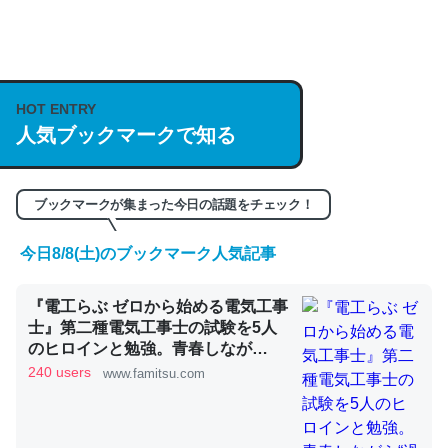
何気にChatGPTの仕組み、特に「トークン」について解
説してる記事が少ないので貴重な良記事。/続編来た
https://isobe324649.hatenablog.com/entry/2023/03/27
HOT ENTRY
/064121
人気ブックマークで知る
─GPTの仕組みと限界についての考察（１） - conceptualization
ブックマークが集まった今日の話題をチェック！
今日8/8(土)のブックマーク人気記事
これは良記事。32768トークンだと英語小説100ページ分
くらい。小説でいう「ずっと前の伏線」は回収されないけ
『電工らぶ ゼロから始める電気工事
ど、短期記憶というには多い分量。進化すればするほど分
士』第二種電気工事士の試験を5人
のヒロインと勉強。青春しなが
かりやすく強くなりそう
ら“過去問1000問”や“本番形式CBT
240 users
www.famitsu.com
─GPTの仕組みと限界についての考察（１） - conceptualization
模擬試験”で本格的に学べるノベル
ゲーム | ゲーム・エンタメ最新情報
のファミ通.com