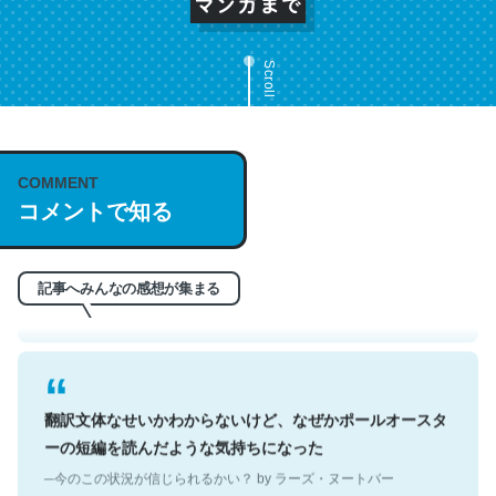
Scroll
これは名文。彼はとてもクレバーなんだろうなと凄く思
COMMENT
コメントで知る
う。英語少しでも読める人は原文もお勧め。自分はこの流
れ好き。Let’s Fucking Go. Then Covid hit. Shit.
─今のこの状況が信じられるかい？ by ラーズ・ヌートバー
記事へみんなの感想が集まる
翻訳文体なせいかわからないけど、なぜかポールオースタ
ーの短編を読んだような気持ちになった
─今のこの状況が信じられるかい？ by ラーズ・ヌートバー