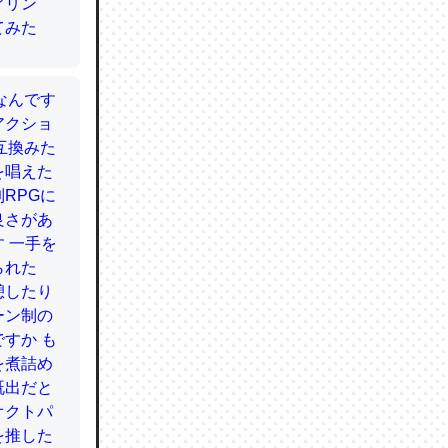
てるので
使わずキ
…。腹足