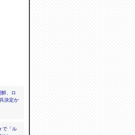
ので貴重
064121
ずっと前
ど分かり
分はエビ