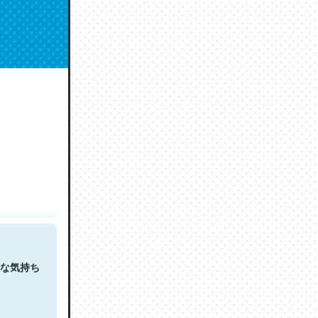
人は原文
な気持ち