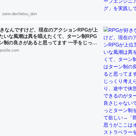
zenn.dev/tetsu_don
好きなんですけど、現在のアクションRPGが上
たいな風潮は異を唱えたくて、ターン制RPG
「淡水はカルシウムも酸素も不足してて両方に不利だから両方が拮抗し
ン制の良さがあると思ってます 一手をじっく
って面白い。海にいる鋏角類（カブトガニ・ウミグモ）はカルシウムを
れたり、途中で休憩したりできるのがターン
posfie.com
化してる筈だが、酵素が違うのか？
じゃないですか もっとターン制を煮詰めて欲
 :: 【研究発表】昆虫学の大問題＝「昆虫はなぜ海にいないのか」に関する新仮説
既出だと思うがここはオクトパストラベラー
(´・ω・｀)」
に考えるとカルシウムを大量に使う脊椎動物と貝類は苦労してるんだな
を無くしてナメクジになったり努力してるし。
 :: 【研究発表】昆虫学の大問題＝「昆虫はなぜ海にいないのか」に関する新仮説