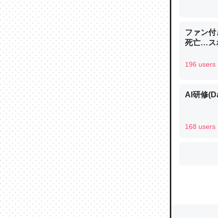
ウチもE
ファン付
中。あと
死亡…ス
れ見て生
196 users
─たまにL
た｜tayori
AI研修(D
168 users
ちょうど同
きる。一
を実質1
─たまにL
た｜tayori