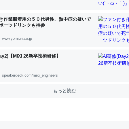
choを実家に置いて４年。でたまに覗いてる。ぼちぼちRingも置こう
き作業服着用の５０代男性、熱中症の疑いで
、Googleマップで位置情報を共有してる。電池残量や充電中かが分か
ポーツドリンクも持参
きてるなって分かる。
www.yomiuri.co.jp
INEするくらいだった遠方の父67歳と僕。ITツール導入でコミュニケーションが劇
ni by LIFULL介護
ay2)【MIXI 26新卒技術研修】
speakerdeck.com/mixi_engineers
じ理由でEcho Show 8を設定中でした。PrimeとかSpotifyを支払
生で親と会える残り時間を日数にすると1週間とかの人が多いそうだけ
もっと読む
00倍以上に伸ばす効果があるはず……
INEするくらいだった遠方の父67歳と僕。ITツール導入でコミュニケーションが劇
ni by LIFULL介護