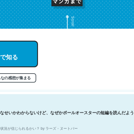
Scroll
文。彼はとてもクレバーなんだろうなと凄く思う。英語少しでも読める
で知る
分はこの流れ好き。Let’s Fucking Go. Then Covid hit. Shit.
状況が信じられるかい？ by ラーズ・ヌートバー
んなの感想が集まる
なせいかわからないけど、なぜかポールオースターの短編を読んだよう
状況が信じられるかい？ by ラーズ・ヌートバー