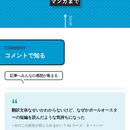
Scroll
これは名文。彼はとてもクレバーなんだろうなと凄く思
COMMENT
う。英語少しでも読める人は原文もお勧め。自分はこの流
コメントで知る
れ好き。Let’s Fucking Go. Then Covid hit. Shit.
─今のこの状況が信じられるかい？ by ラーズ・ヌートバー
記事へみんなの感想が集まる
翻訳文体なせいかわからないけど、なぜかポールオースタ
ーの短編を読んだような気持ちになった
─今のこの状況が信じられるかい？ by ラーズ・ヌートバー