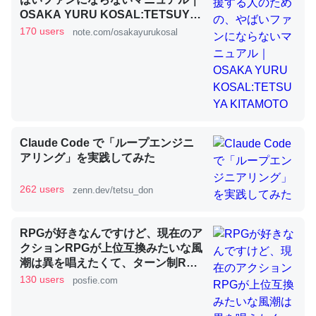
OSAKA YURU KOSAL:TETSUYA
KITAMOTO
170 users
note.com/osakayurukosal
昆虫ってカルシウム少ないのか。知らんかった。調べたら
コオロギのカルシウム分はエビの600分の1程度。
─ニュース :: 【研究発表】昆虫学の大問題＝「昆虫はなぜ海にいな
いのか」に関する新仮説
Claude Code で「ループエンジニ
アリング」を実践してみた
論文では「淡水はカルシウムも酸素も不足してて両方に不
262 users
zenn.dev/tetsu_don
利だから両方が拮抗してるのでは」とあって面白い。海に
いる鋏角類（カブトガニ・ウミグモ）はカルシウムを使わ
ずキチンを強化してる筈だが、酵素が違うのか？
RPGが好きなんですけど、現在のア
クションRPGが上位互換みたいな風
─ニュース :: 【研究発表】昆虫学の大問題＝「昆虫はなぜ海にいな
いのか」に関する新仮説
潮は異を唱えたくて、ターン制RPG
にはターン制の良さがあると思って
130 users
posfie.com
ます 一手をじっくり考えられたり、
途中で休憩したりできるのがターン