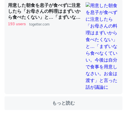
用意した朝食を息子が食べずに注意
したら「お母さんの料理はまずいか
ら食べたくない」と…「まずいなら
ちょうど同じ理由でEcho Show 8を設定中でした。Prime
食べなくていい。今後は自分で食事
193 users
togetter.com
とかSpotifyを支払う孝行もできる。一生で親と会える残
を用意しなさい。お金は渡す」と言
り時間を日数にすると1週間とかの人が多いそうだけど、
った話が議論に
それを実質100倍以上に伸ばす効果があるはず……
─たまにLINEするくらいだった遠方の父67歳と僕。ITツール導入で
コミュニケーションが劇的に変化した｜tayorini by LIFULL介護
私も3年前ぐらいに祖母の家に設置した。ポケットWifiみ
たいなのでネット環境作ったけどAlexaしか使わないので
もっと読む
回線代ほとんどかからないですよ。参考：
https://toyoshi.hatenablog.com/entry/2019/05/15/1805
34
─たまにLINEするくらいだった遠方の父67歳と僕。ITツール導入で