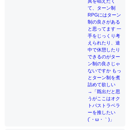
制の良さじゃないですか もっとター
ン制を煮詰めて欲しい→「既出だと
これを元に考えるとカルシウムを大量に使う脊椎動物と貝
思うがここはオクトパストラベラー
を推したい(´・ω・｀)」
類は苦労してるんだな…。腹足類だと殻を無くしてナメク
ジになったり努力してるし。
─ニュース :: 【研究発表】昆虫学の大問題＝「昆虫はなぜ海にいな
いのか」に関する新仮説
ウチもEchoを実家に置いて４年。でたまに覗いてる。ぼ
ちぼちRingも置こうかと画策中。あと、Googleマップで
位置情報を共有してる。電池残量や充電中かが分かるので
これ見て生きてるなって分かる。
─たまにLINEするくらいだった遠方の父67歳と僕。ITツール導入で
コミュニケーションが劇的に変化した｜tayorini by LIFULL介護