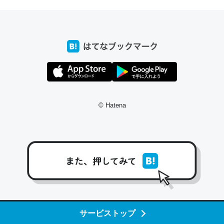
コミュニケーションが劇的に変化した｜tayorini by LIFULL介護
これ作ろう。/早速夕食に作った！本当にスナップえんどう
が止まらなくなった…！生のにんにくが結構効いてるの
で、気になる場合はにんにくだけ加熱してから加えたりガ
© Hatena
ーリックパウダーで代用してもいいかも。
─野菜が止まらなくなる南フランス発祥の万能ソース「アイオリソ
ース」の作り方をビストロ居酒屋のシェフに聞いてみた - メシ通 | ホ
ットペッパーグルメ
スペインにもアリオリソースがあり、それも美味しいんだ
けど、読み方が違うだけで同じものを指すのか、また違う
サービストップ
ソースなのか気になる