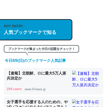
何気にChatGPTの仕組み、特に「トークン」について解
説してる記事が少ないので貴重な良記事。/続編来た
https://isobe324649.hatenablog.com/entry/2023/03/27
HOT ENTRY
/064121
人気ブックマークで知る
─GPTの仕組みと限界についての考察（１） - conceptualization
ブックマークが集まった今日の話題をチェック！
今日8/9(日)のブックマーク人気記事
これは良記事。32768トークンだと英語小説100ページ分
くらい。小説でいう「ずっと前の伏線」は回収されないけ
【速報】北朝鮮、ロに最大5万人派
ど、短期記憶というには多い分量。進化すればするほど分
兵決定か
かりやすく強くなりそう
294 users
www.47news.jp
─GPTの仕組みと限界についての考察（１） - conceptualization
女子選手を応援する人のための、や
ばいファンにならないマニュアル｜