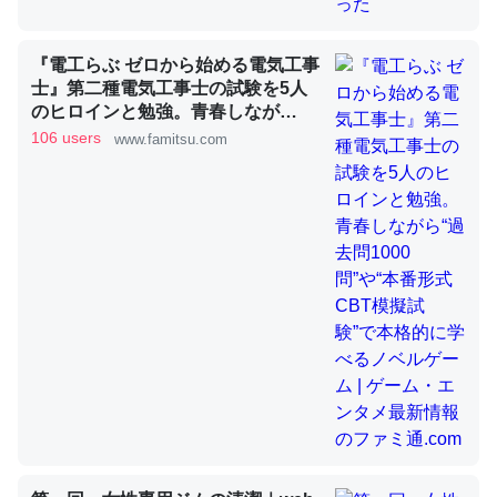
『電工らぶ ゼロから始める電気工事
昆虫ってカルシウム少ないのか。知らんかった。調べたら
士』第二種電気工事士の試験を5人
コオロギのカルシウム分はエビの600分の1程度。
のヒロインと勉強。青春しなが
ら“過去問1000問”や“本番形式CBT
106 users
www.famitsu.com
─ニュース :: 【研究発表】昆虫学の大問題＝「昆虫はなぜ海にいな
模擬試験”で本格的に学べるノベル
いのか」に関する新仮説
ゲーム | ゲーム・エンタメ最新情報
のファミ通.com
論文では「淡水はカルシウムも酸素も不足してて両方に不
利だから両方が拮抗してるのでは」とあって面白い。海に
いる鋏角類（カブトガニ・ウミグモ）はカルシウムを使わ
ずキチンを強化してる筈だが、酵素が違うのか？
─ニュース :: 【研究発表】昆虫学の大問題＝「昆虫はなぜ海にいな
いのか」に関する新仮説