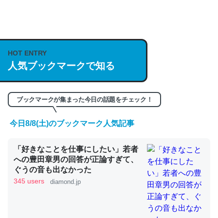
何気にChatGPTの仕組み、特に「トークン」について解
説してる記事が少ないので貴重な良記事。/続編来た
HOT ENTRY
https://isobe324649.hatenablog.com/entry/2023/03/27
人気ブックマークで知る
/064121
─GPTの仕組みと限界についての考察（１） - conceptualization
ブックマークが集まった今日の話題をチェック！
今日8/8(土)のブックマーク人気記事
これは良記事。32768トークンだと英語小説100ページ分
「好きなことを仕事にしたい」若者
くらい。小説でいう「ずっと前の伏線」は回収されないけ
への豊田章男の回答が正論すぎて、
ど、短期記憶というには多い分量。進化すればするほど分
ぐうの音も出なかった
かりやすく強くなりそう
345 users
diamond.jp
─GPTの仕組みと限界についての考察（１） - conceptualization