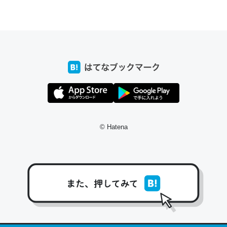
ちょうど同じ理由でEcho Show 8を設定中でした。Prime
とかSpotifyを支払う孝行もできる。一生で親と会える残
り時間を日数にすると1週間とかの人が多いそうだけど、
それを実質100倍以上に伸ばす効果があるはず……
─たまにLINEするくらいだった遠方の父67歳と僕。ITツール導入で
コミュニケーションが劇的に変化した｜tayorini by LIFULL介護
© Hatena
私も3年前ぐらいに祖母の家に設置した。ポケットWifiみ
たいなのでネット環境作ったけどAlexaしか使わないので
回線代ほとんどかからないですよ。参考：
https://toyoshi.hatenablog.com/entry/2019/05/15/1805
34