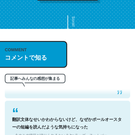
Scroll
COMMENT
これは名文。彼はとてもクレバーなんだろうなと凄く思
コメントで知る
う。英語少しでも読める人は原文もお勧め。自分はこの流
れ好き。Let’s Fucking Go. Then Covid hit. Shit.
─今のこの状況が信じられるかい？ by ラーズ・ヌートバー
記事へみんなの感想が集まる
翻訳文体なせいかわからないけど、なぜかポールオースタ
ーの短編を読んだような気持ちになった
─今のこの状況が信じられるかい？ by ラーズ・ヌートバー