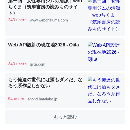
第一回 女性専用ジムの清潔｜web
ちくま（筑摩書房の読みものサイ
ト）
これを元に考えるとカルシウムを大量に使う脊椎動物と貝
243 users
www.webchikuma.com
類は苦労してるんだな…。腹足類だと殻を無くしてナメク
ジになったり努力してるし。
─ニュース :: 【研究発表】昆虫学の大問題＝「昆虫はなぜ海にいな
Web API設計の現在地2026 - Qiita
いのか」に関する新仮説
340 users
qiita.com
もう俺達の世代には酒もダメだ、な
ウチもEchoを実家に置いて４年。でたまに覗いてる。ぼ
ろう系作品しかない
ちぼちRingも置こうかと画策中。あと、Googleマップで
位置情報を共有してる。電池残量や充電中かが分かるので
94 users
anond.hatelabo.jp
これ見て生きてるなって分かる。
─たまにLINEするくらいだった遠方の父67歳と僕。ITツール導入で
もっと読む
コミュニケーションが劇的に変化した｜tayorini by LIFULL介護