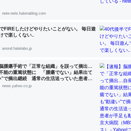
 :: 【研究発表】昆虫学の大問題＝「昆虫はなぜ海にいないのか」に関する新仮説
nete-nete.hatenablog.com
半でFIREしたけどやりたいことがない。 毎日遊
けで楽しくない..
「淡水はカルシウムも酸素も不足してて両方に不利だから両方が拮抗し
anond.hatelabo.jp
って面白い。海にいる鋏角類（カブトガニ・ウミグモ）はカルシウムを
化してる筈だが、酵素が違うのか？
 :: 【研究発表】昆虫学の大問題＝「昆虫はなぜ海にいないのか」に関する新仮説
脳腫瘍手術で「正常な組織」を誤って摘出…
不能の重篤状態に 「腫瘍でない」結果出て
い”で摘出継続 通常の生活送っていた患者が
ず 京大病院（MBSニュース） - Yahoo!ニ
news.yahoo.co.jp
に考えるとカルシウムを大量に使う脊椎動物と貝類は苦労してるんだな
を無くしてナメクジになったり努力してるし。
 :: 【研究発表】昆虫学の大問題＝「昆虫はなぜ海にいないのか」に関する新仮説