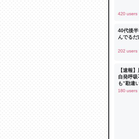
─ニュース
420 users
40代後
んでるだ
論文では
202 users
は」とあ
チンを強
─ニュース
【速報】
自発呼吸
も“勘違
手足も動か
180 users
ュース
これを元
類だと殻
─ニュース