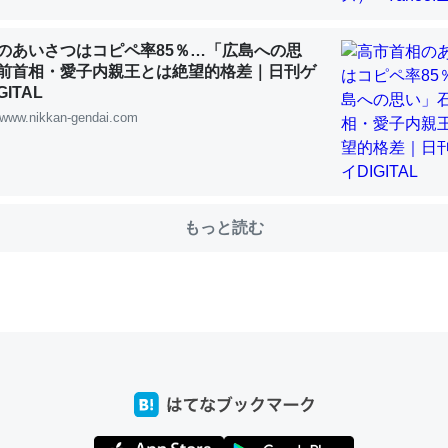
のあいさつはコピペ率85％…「広島への思
前首相・愛子内親王とは絶望的格差｜日刊ゲ
choを実家に置いて４年。でたまに覗いてる。ぼちぼちRingも置こう
ITAL
、Googleマップで位置情報を共有してる。電池残量や充電中かが分か
www.nikkan-gendai.com
きてるなって分かる。
INEするくらいだった遠方の父67歳と僕。ITツール導入でコミュニケーションが劇
ni by LIFULL介護
もっと読む
じ理由でEcho Show 8を設定中でした。PrimeとかSpotifyを支払
生で親と会える残り時間を日数にすると1週間とかの人が多いそうだけ
00倍以上に伸ばす効果があるはず……
INEするくらいだった遠方の父67歳と僕。ITツール導入でコミュニケーションが劇
ni by LIFULL介護