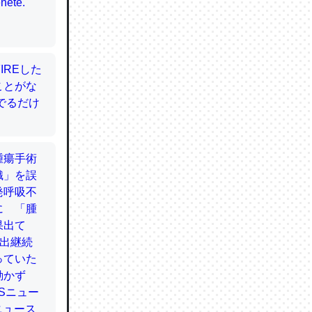
てるので
使わずキ
…。腹足