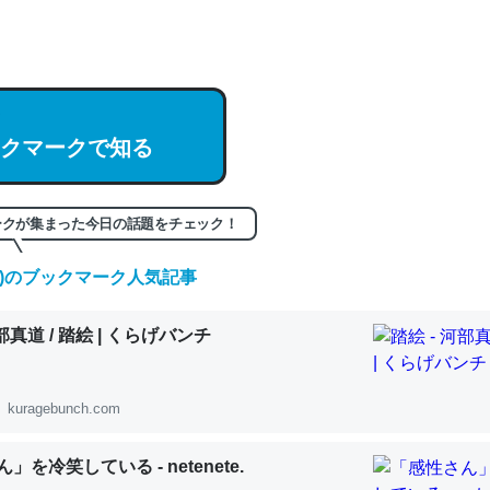
hatGPTの仕組み、特に「トークン」について解説してる記事が少ない
編来た https://isobe324649.hatenablog.com/entry/2023/03/27/
組みと限界についての考察（１） - conceptualization
クマークで知る
記事。32768トークンだと英語小説100ページ分くらい。小説でいう「
ークが集まった今日の話題をチェック！
は回収されないけど、短期記憶というには多い分量。進化すればするほ
(金)のブックマーク人気記事
くなりそう
組みと限界についての考察（１） - conceptualization
河部真道 / 踏絵 | くらげバンチ
kuragebunch.com
カルシウム少ないのか。知らんかった。調べたらコオロギのカルシウム
」を冷笑している - netenete.
分の1程度。