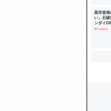
高市首相
い」石破
ウチもE
ンダイDIG
中。あと
84 users
れ見て生
─たまにL
た｜tayori
ちょうど同
きる。一
を実質1
─たまにL
た｜tayori