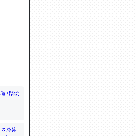
ので貴重
064121
ずっと前
ど分かり
分はエビ