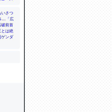
かと画策
るのでこ
的に変化し
う孝行もで
ど、それ
的に変化し