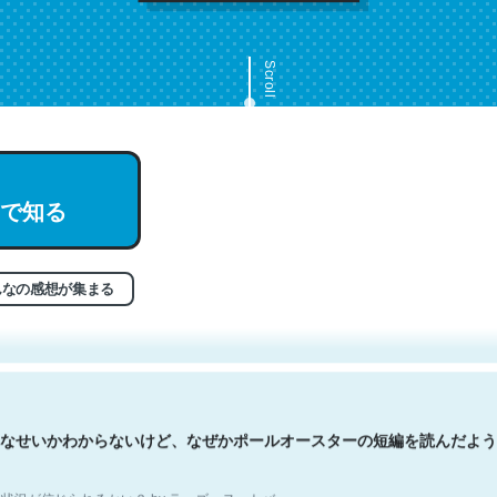
Scroll
で知る
文。彼はとてもクレバーなんだろうなと凄く思う。英語少しでも読める
分はこの流れ好き。Let’s Fucking Go. Then Covid hit. Shit.
状況が信じられるかい？ by ラーズ・ヌートバー
んなの感想が集まる
なせいかわからないけど、なぜかポールオースターの短編を読んだよう
状況が信じられるかい？ by ラーズ・ヌートバー