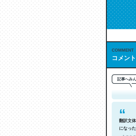
COMMENT
コメント
これは名
もお勧め。自
─今のこの
記事へみ
翻訳文体
になった
─今のこの