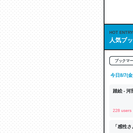
何気にC
な良記事。/続
─GPTの仕
HOT ENTRY
人気ブッ
これは良
ブックマ
の伏線」
今日8/7
やすく強
─GPTの仕
踏絵 - 
228 users
昆虫って
「感性さん
の600