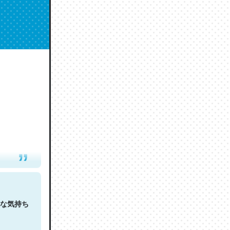
人は原文
な気持ち