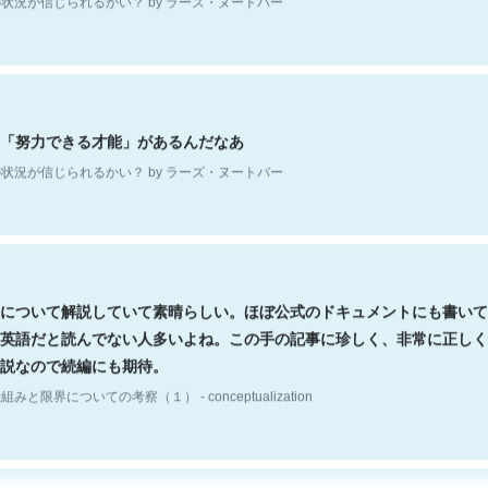
「努力できる才能」があるんだなあ
状況が信じられるかい？ by ラーズ・ヌートバー
について解説していて素晴らしい。ほぼ公式のドキュメントにも書いて
英語だと読んでない人多いよね。この手の記事に珍しく、非常に正しく
説なので続編にも期待。
組みと限界についての考察（１） - conceptualization