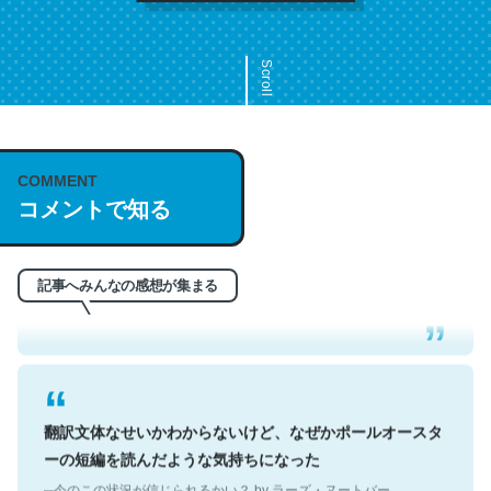
Scroll
COMMENT
これは名文。彼はとてもクレバーなんだろうなと凄く思
コメントで知る
う。英語少しでも読める人は原文もお勧め。自分はこの流
れ好き。Let’s Fucking Go. Then Covid hit. Shit.
─今のこの状況が信じられるかい？ by ラーズ・ヌートバー
記事へみんなの感想が集まる
翻訳文体なせいかわからないけど、なぜかポールオースタ
ーの短編を読んだような気持ちになった
─今のこの状況が信じられるかい？ by ラーズ・ヌートバー