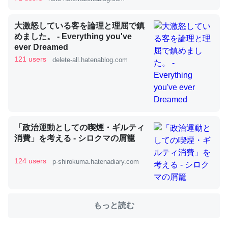
大激怒している客を論理と理屈で鎮
これを元に考えるとカルシウムを大量に使う脊椎動物と貝
めました。 - Everything you've
類は苦労してるんだな…。腹足類だと殻を無くしてナメク
ever Dreamed
ジになったり努力してるし。
121 users
delete-all.hatenablog.com
─ニュース :: 【研究発表】昆虫学の大問題＝「昆虫はなぜ海にいな
いのか」に関する新仮説
「政治運動としての喫煙・ギルティ
消費」を考える - シロクマの屑籠
ウチもEchoを実家に置いて４年。でたまに覗いてる。ぼ
ちぼちRingも置こうかと画策中。あと、Googleマップで
124 users
p-shirokuma.hatenadiary.com
位置情報を共有してる。電池残量や充電中かが分かるので
これ見て生きてるなって分かる。
─たまにLINEするくらいだった遠方の父67歳と僕。ITツール導入で
もっと読む
コミュニケーションが劇的に変化した｜tayorini by LIFULL介護