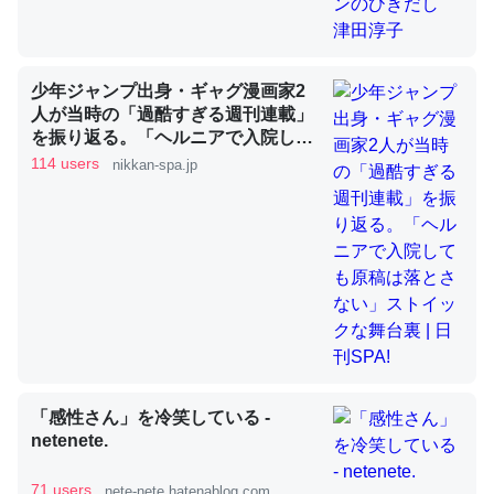
昆虫ってカルシウム少ないのか。知らんかった。調べたら
少年ジャンプ出身・ギャグ漫画家2
コオロギのカルシウム分はエビの600分の1程度。
人が当時の「過酷すぎる週刊連載」
─ニュース :: 【研究発表】昆虫学の大問題＝「昆虫はなぜ海にいな
を振り返る。「ヘルニアで入院して
いのか」に関する新仮説
も原稿は落とさない」ストイックな
114 users
nikkan-spa.jp
舞台裏 | 日刊SPA!
論文では「淡水はカルシウムも酸素も不足してて両方に不
利だから両方が拮抗してるのでは」とあって面白い。海に
いる鋏角類（カブトガニ・ウミグモ）はカルシウムを使わ
ずキチンを強化してる筈だが、酵素が違うのか？
─ニュース :: 【研究発表】昆虫学の大問題＝「昆虫はなぜ海にいな
「感性さん」を冷笑している -
いのか」に関する新仮説
netenete.
71 users
nete-nete.hatenablog.com