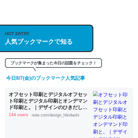
何気にChatGPTの仕組み、特に「トークン」について解
説してる記事が少ないので貴重な良記事。/続編来た
https://isobe324649.hatenablog.com/entry/2023/03/27
HOT ENTRY
/064121
人気ブックマークで知る
─GPTの仕組みと限界についての考察（１） - conceptualization
ブックマークが集まった今日の話題をチェック！
今日8/7(金)のブックマーク人気記事
これは良記事。32768トークンだと英語小説100ページ分
オフセット印刷とデジタルオフセッ
くらい。小説でいう「ずっと前の伏線」は回収されないけ
ト印刷とデジタル印刷とオンデマン
ど、短期記憶というには多い分量。進化すればするほど分
ド印刷と。｜デザインのひきだし
かりやすく強くなりそう
津田淳子
144 users
note.com/design_hikidashi
─GPTの仕組みと限界についての考察（１） - conceptualization