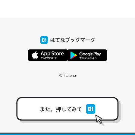
ちょうど同じ理由でEcho Show 8を設定中でした。Prime
とかSpotifyを支払う孝行もできる。一生で親と会える残
り時間を日数にすると1週間とかの人が多いそうだけど、
それを実質100倍以上に伸ばす効果があるはず……
─たまにLINEするくらいだった遠方の父67歳と僕。ITツール導入で
コミュニケーションが劇的に変化した｜tayorini by LIFULL介護
© Hatena
私も3年前ぐらいに祖母の家に設置した。ポケットWifiみ
たいなのでネット環境作ったけどAlexaしか使わないので
回線代ほとんどかからないですよ。参考：
https://toyoshi.hatenablog.com/entry/2019/05/15/1805
34